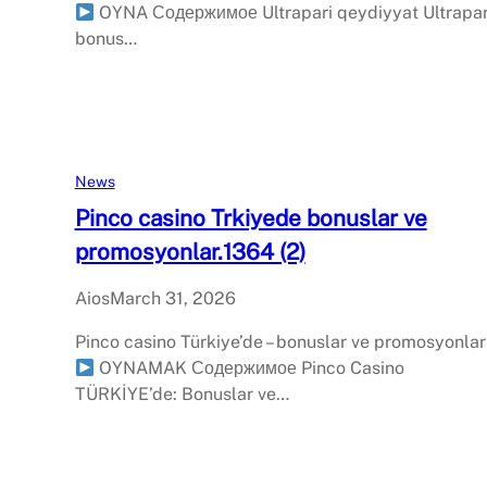
OYNA Содержимое Ultrapari qeydiyyat Ultrapar
bonus…
News
Pinco casino Trkiyede bonuslar ve
promosyonlar.1364 (2)
Aios
March 31, 2026
Pinco casino Türkiye’de – bonuslar ve promosyonlar
OYNAMAK Содержимое Pinco Casino
TÜRKİYE’de: Bonuslar ve…