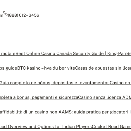
om
(888) 012 – 3456
e mobile
Best Online Casino Canada Security Guide | King-Pari
Be
eps guide
BTC kasino – hva du bør vite
Casas de apuestas sin licen
 Guia completo de bónus, depósitos e levantamentos
Casino en 
mpleta a bonus, pagamenti e sicurezza
Casino senza licenza ADM
affidabilità di un casino non AAMS: guida pratica per giocatori i
ad Overview and Options for Indian Players
Cricket Road Game