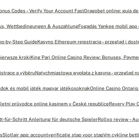
nus Codes – Verify Your Account Fast
Dragobet online: guía de
nus, Wettbedingungen & Auszahlung
Fogadás Yankee mobil app 
tep‑by‑Step Guide
Kasyno Ethereum rejestracja – przegląd i dos
pierwsze kroki
King Pari Online Casino Review: Bonuses, Payme
istrace a výběru
Natychmiastowa wypłata z kasyna – przegląd na
ódok és mobil játék magyar játékosoknak
Online Casino Ontario
letní průvodce online kasinem v České republice
Revery Play C
t‑für‑Schritt Anleitung für deutsche Spieler
Rollxo review – A
rs
Slotlair app: accountverificatie stap voor stap
Vm cykling bett