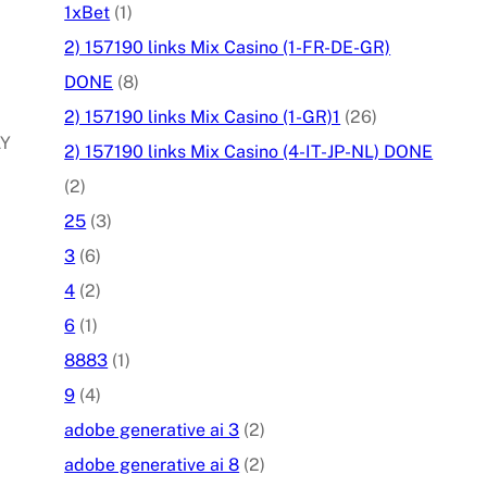
1xBet
(1)
2) 157190 links Mix Casino (1-FR-DE-GR)
DONE
(8)
2) 157190 links Mix Casino (1-GR)1
(26)
Y
2) 157190 links Mix Casino (4-IT-JP-NL) DONE
(2)
25
(3)
3
(6)
4
(2)
6
(1)
8883
(1)
9
(4)
adobe generative ai 3
(2)
adobe generative ai 8
(2)