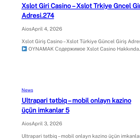
Xslot Giri Casino – Xslot Trkiye Gncel Gir
Adresi.274
Aios
April 4, 2026
Xslot Giriş Casino – Xslot Türkiye Güncel Giriş Adre
OYNAMAK Содержимое Xslot Casino Hakkında
News
Ultrapari tətbiq – mobil onlayn kazino
üçün imkanlar 5
Aios
April 3, 2026
Ultrapari tətbiq – mobil onlayn kazino üçün imkanla