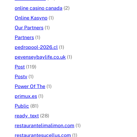
online casino canada
(2)
Online Kasyno
(1)
Our Partners
(1)
Partners
(1)
pedropool-2026.cl
(1)
pevenseybaylife.co.uk
(1)
Post
(119)
Postv
(1)
Power Of The
(1)
primux.es
(1)
Public
(81)
ready_text
(28)
restaurantelimalimon.com
(1)
restaurantesucellus.com
(1)