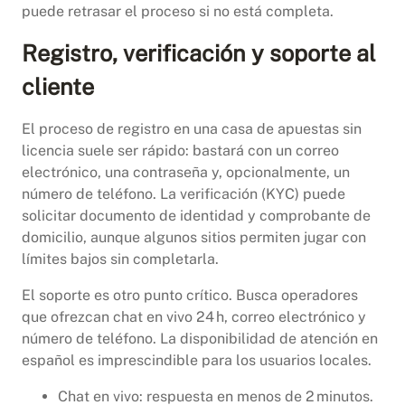
puede retrasar el proceso si no está completa.
Registro, verificación y soporte al
cliente
El proceso de registro en una casa de apuestas sin
licencia suele ser rápido: bastará con un correo
electrónico, una contraseña y, opcionalmente, un
número de teléfono. La verificación (KYC) puede
solicitar documento de identidad y comprobante de
domicilio, aunque algunos sitios permiten jugar con
límites bajos sin completarla.
El soporte es otro punto crítico. Busca operadores
que ofrezcan chat en vivo 24 h, correo electrónico y
número de teléfono. La disponibilidad de atención en
español es imprescindible para los usuarios locales.
Chat en vivo: respuesta en menos de 2 minutos.