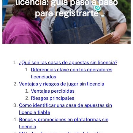
licencia: guía paso a paso
para registrarte
¿Qué son las casas de apuestas sin licencia?
Diferencias clave con los operadores
licenciados
Ventajas y riesgos de jugar sin licencia
Ventajas percibidas
Riesgos principales
Cómo identificar una casa de apuestas sin
licencia fiable
Bonos y promociones en plataformas sin
licencia