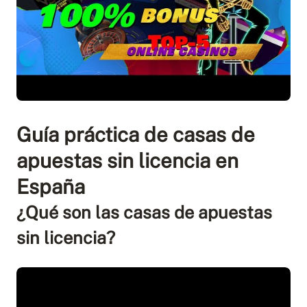
Guía práctica de casas de
apuestas sin licencia en
España
¿Qué son las casas de apuestas
sin licencia?