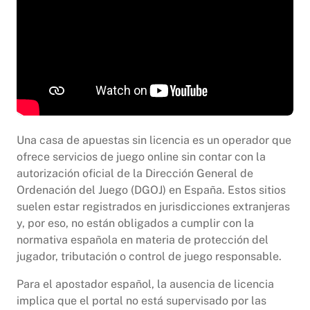
Una casa de apuestas sin licencia es un operador que
ofrece servicios de juego online sin contar con la
autorización oficial de la Dirección General de
Ordenación del Juego (DGOJ) en España. Estos sitios
suelen estar registrados en jurisdicciones extranjeras
y, por eso, no están obligados a cumplir con la
normativa española en materia de protección del
jugador, tributación o control de juego responsable.
Para el apostador español, la ausencia de licencia
implica que el portal no está supervisado por las