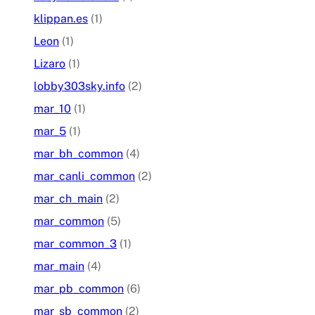
klippan.es
(1)
Leon
(1)
Lizaro
(1)
lobby303sky.info
(2)
mar_10
(1)
mar_5
(1)
mar_bh_common
(4)
mar_canli_common
(2)
mar_ch_main
(2)
mar_common
(5)
mar_common_3
(1)
mar_main
(4)
mar_pb_common
(6)
mar_sb_common
(2)