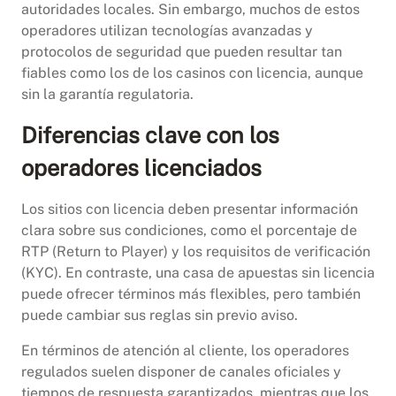
autoridades locales. Sin embargo, muchos de estos
operadores utilizan tecnologías avanzadas y
protocolos de seguridad que pueden resultar tan
fiables como los de los casinos con licencia, aunque
sin la garantía regulatoria.
Diferencias clave con los
operadores licenciados
Los sitios con licencia deben presentar información
clara sobre sus condiciones, como el porcentaje de
RTP (Return to Player) y los requisitos de verificación
(KYC). En contraste, una casa de apuestas sin licencia
puede ofrecer términos más flexibles, pero también
puede cambiar sus reglas sin previo aviso.
En términos de atención al cliente, los operadores
regulados suelen disponer de canales oficiales y
tiempos de respuesta garantizados, mientras que los