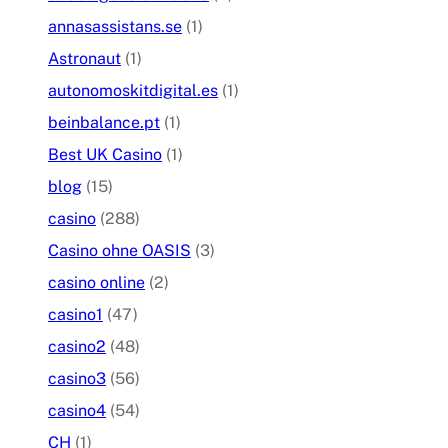
annasassistans.se
(1)
Astronaut
(1)
autonomoskitdigital.es
(1)
beinbalance.pt
(1)
Best UK Casino
(1)
blog
(15)
casino
(288)
Casino ohne OASIS
(3)
casino online
(2)
casino1
(47)
casino2
(48)
casino3
(56)
casino4
(54)
CH
(1)