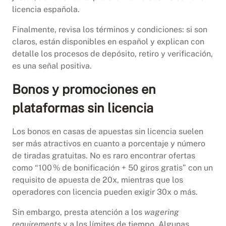
licencia española.
Finalmente, revisa los términos y condiciones: si son
claros, están disponibles en español y explican con
detalle los procesos de depósito, retiro y verificación,
es una señal positiva.
Bonos y promociones en
plataformas sin licencia
Los bonos en casas de apuestas sin licencia suelen
ser más atractivos en cuanto a porcentaje y número
de tiradas gratuitas. No es raro encontrar ofertas
como “100 % de bonificación + 50 giros gratis” con un
requisito de apuesta de 20x, mientras que los
operadores con licencia pueden exigir 30x o más.
Sin embargo, presta atención a los
wagering
requirements
y a los límites de tiempo. Algunas