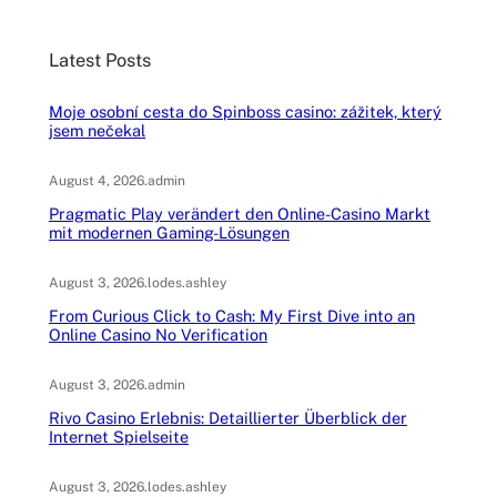
r
c
Latest Posts
h
Moje osobní cesta do Spinboss casino: zážitek, který
jsem nečekal
August 4, 2026
.
admin
Pragmatic Play verändert den Online-Casino Markt
mit modernen Gaming-Lösungen
August 3, 2026
.
lodes.ashley
From Curious Click to Cash: My First Dive into an
Online Casino No Verification
August 3, 2026
.
admin
Rivo Casino Erlebnis: Detaillierter Überblick der
Internet Spielseite
August 3, 2026
.
lodes.ashley