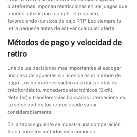
plataformas imponen restricciones en los juegos que
puedes utilizar para cumplir el requisito,
favoreciendo los slots de bajo RTP. Lee siempre la
letra pequeña antes de activar cualquier oferta.
Métodos de pago y velocidad de
retiro
Una de las decisiones más importantes al escoger
una casa de apuestas sin licencia es el método de
pago. Los operadores suelen aceptar tarjetas de
crédito/débito, monederos electrónicos (Skrill,
Neteller) y transferencias bancarias internacionales.
La velocidad de los retiros puede variar
considerablemente.
En la tabla siguiente se muestra una comparación
típica entre los métodos más comunes: