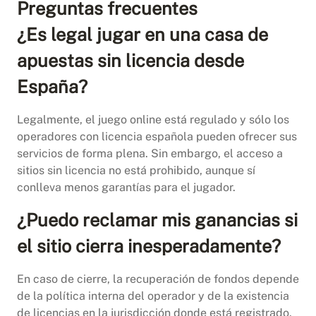
Preguntas frecuentes
¿Es legal jugar en una casa de
apuestas sin licencia desde
España?
Legalmente, el juego online está regulado y sólo los
operadores con licencia española pueden ofrecer sus
servicios de forma plena. Sin embargo, el acceso a
sitios sin licencia no está prohibido, aunque sí
conlleva menos garantías para el jugador.
¿Puedo reclamar mis ganancias si
el sitio cierra inesperadamente?
En caso de cierre, la recuperación de fondos depende
de la política interna del operador y de la existencia
de licencias en la jurisdicción donde está registrado.