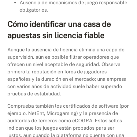
Ausencia de mecanismos de juego responsable
obligatorios.
Cómo identificar una casa de
apuestas sin licencia fiable
Aunque la ausencia de licencia elimina una capa de
supervisión, aún es posible filtrar operadores que
ofrecen un nivel aceptable de seguridad. Observa
primero la reputación en foros de jugadores
españoles y la duración en el mercado; una empresa
con varios años de actividad suele haber superado
pruebas de estabilidad.
Comprueba también los certificados de software (por
ejemplo, NetEnt, Microgaming) y la presencia de
auditorías de terceros como eCOGRA. Estos sellos
indican que los juegos están probados para ser
justos, aun cuando la plataforma no cuente con una