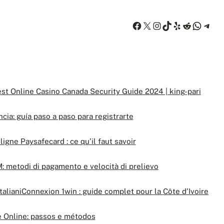
Facebook
X
Instagram
TikTok
Yelp
Reddit
What
Tel
st Online Casino Canada Security Guide 2024 | king-pari
cia: guía paso a paso para registrarte
ligne Paysafecard : ce qu’il faut savoir
: metodi di pagamento e velocità di prelievo
taliani
Connexion 1win : guide complet pour la Côte d’Ivoire
 Online: passos e métodos