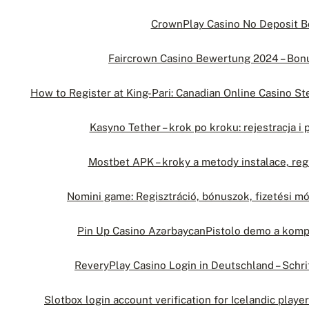
CrownPlay Casino No Deposit Bo
Faircrown Casino Bewertung 2024 – Bo
How to Register at King-Pari: Canadian Online Casino S
Kasyno Tether – krok po kroku: rejestracja i 
Mostbet APK – kroky a metody instalace, reg
Nomini game: Regisztráció, bónuszok, fizetési m
Pin Up Casino Azərbaycan
Pistolo demo a komp
ReveryPlay Casino Login in Deutschland – Schrit
Slotbox login account verification for Icelandic playe