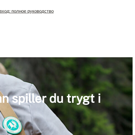
вход: полное руководство
 spiller du trygt i