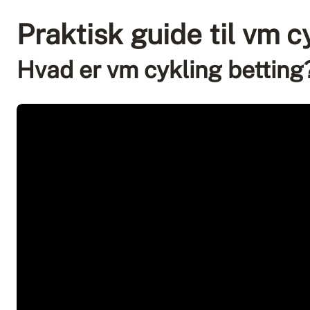
Praktisk guide til vm c
Hvad er vm cykling betting