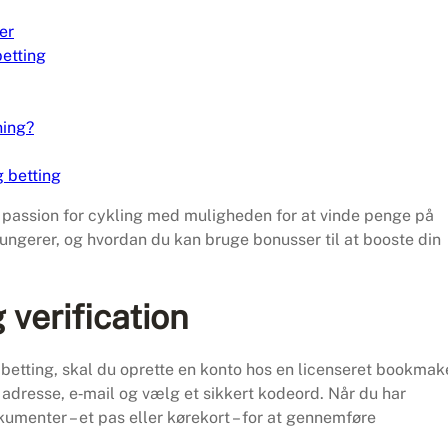
er
betting
ning?
g betting
n passion for cykling med muligheden for at vinde penge på
 fungerer, og hvordan du kan bruge bonusser til at booste din
 verification
etting, skal du oprette en konto hos en licenseret bookmake
 adresse, e‑mail og vælg et sikkert kodeord. Når du har
umenter – et pas eller kørekort – for at gennemføre