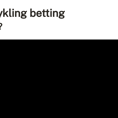
ykling betting
?