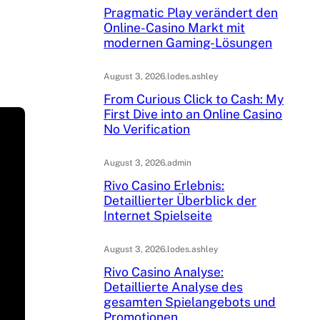
Pragmatic Play verändert den
Online-Casino Markt mit
modernen Gaming-Lösungen
August 3, 2026
.
lodes.ashley
From Curious Click to Cash: My
First Dive into an Online Casino
No Verification
August 3, 2026
.
admin
Rivo Casino Erlebnis:
Detaillierter Überblick der
Internet Spielseite
August 3, 2026
.
lodes.ashley
Rivo Casino Analyse:
Detaillierte Analyse des
gesamten Spielangebots und
Promotionen