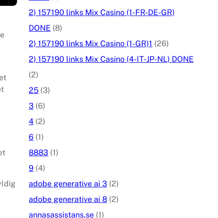
2) 157190 links Mix Casino (1-FR-DE-GR)
DONE
(8)
re
2) 157190 links Mix Casino (1-GR)1
(26)
2) 157190 links Mix Casino (4-IT-JP-NL) DONE
(2)
et
et
25
(3)
3
(6)
4
(2)
6
(1)
8883
(1)
et
9
(4)
adobe generative ai 3
(2)
yldig
adobe generative ai 8
(2)
annasassistans.se
(1)