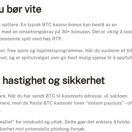
 bør vite
spillere. En typisk BTC kasino‑bonus kan bestå av en
, med en omsetningskrav på 30× bonusen. Det er viktig å les
å bestemte spill med høy RTP.
er, free spins og lojalitetsprogrammer. Når du vurderer et til
t, og er spillutvalget som gir best mulig sjanse til å oppfyl
 hastighet og sikkerhet
re. Når du har sendt BTC til kasinoets adresse, vil saldoen
riere, men de fleste BTC kasinoer lover “instant payouts” – of
.
allet” for innskudd og uttak. Dette gjør det enklere å holde
ikkerhet mot potensielle phishing‑forsøk.