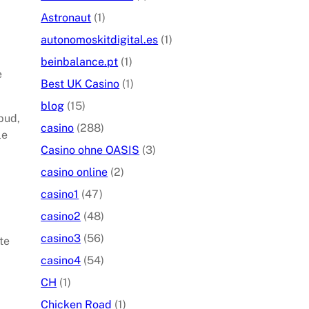
Astronaut
(1)
autonomoskitdigital.es
(1)
beinbalance.pt
(1)
e
Best UK Casino
(1)
blog
(15)
bud,
casino
(288)
le
Casino ohne OASIS
(3)
casino online
(2)
casino1
(47)
casino2
(48)
casino3
(56)
te
casino4
(54)
CH
(1)
Chicken Road
(1)