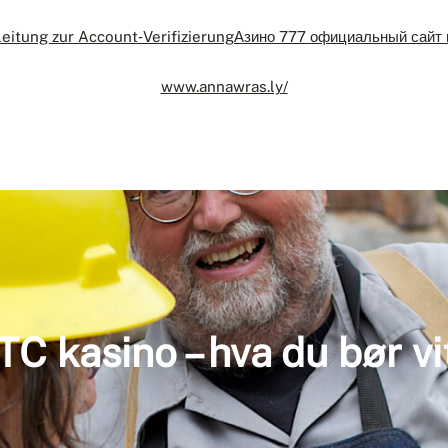
eitung zur Account‑Verifizierung
Азино 777 официальный сайт 
www.annawras.ly/
TC kasino – hva du bør vi