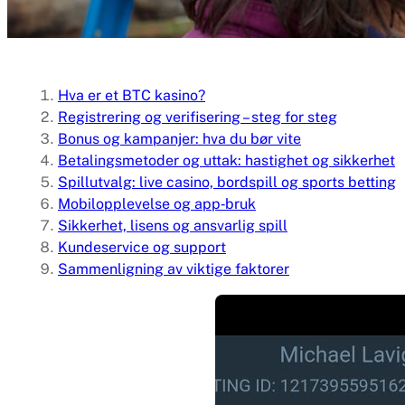
Hva er et BTC kasino?
Registrering og verifisering – steg for steg
Bonus og kampanjer: hva du bør vite
Betalingsmetoder og uttak: hastighet og sikkerhet
Spillutvalg: live casino, bordspill og sports betting
Mobilopplevelse og app‑bruk
Sikkerhet, lisens og ansvarlig spill
Kundeservice og support
Sammenligning av viktige faktorer