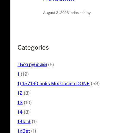
August 3, 2026
.
lodes.ashley
Categories
! Без рубрики
(5)
1
(19)
1) 157190 links Mix Casino DONE
(53)
12
(3)
13
(10)
14
(3)
14k.cl
(1)
1xBet
(1)