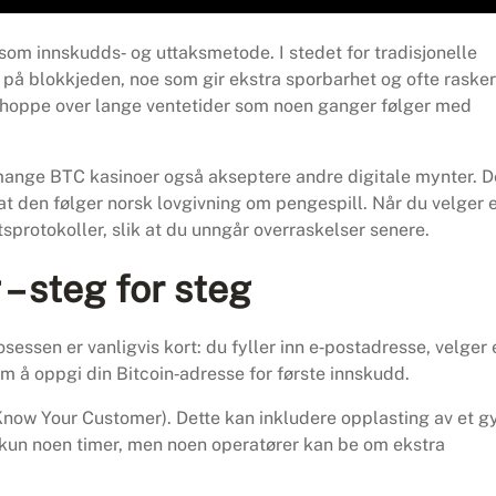
som innskudds‑ og uttaksmetode. I stedet for tradisjonelle
r på blokkjeden, noe som gir ekstra sporbarhet og ofte raske
an hoppe over lange ventetider som noen ganger følger med
mange BTC kasinoer også akseptere andre digitale mynter. D
g at den følger norsk lovgivning om pengespill. Når du velger 
sprotokoller, slik at du unngår overraskelser senere.
 – steg for steg
essen er vanligvis kort: du fyller inn e‑postadresse, velger 
om å oppgi din Bitcoin‑adresse for første innskudd.
Know Your Customer). Dette kan inkludere opplasting av et g
e kun noen timer, men noen operatører kan be om ekstra