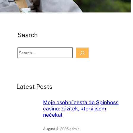
Search
S
e
a
r
c
Latest Posts
h
Moje osobní cesta do Spinboss
casino: zážitek, který jsem
nečekal
August 4, 2026
.
admin