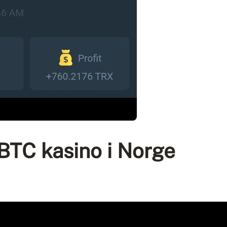
 BTC kasino i Norge