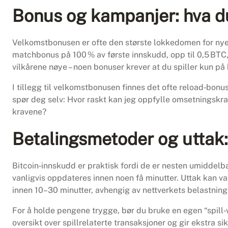
Bonus og kampanjer: hva du
Velkomstbonusen er ofte den største lokkedomen for nye 
matchbonus på 100 % av første innskudd, opp til 0,5 BTC
vilkårene nøye – noen bonuser krever at du spiller kun p
I tillegg til velkomstbonusen finnes det ofte reload‑bonus
spør deg selv: Hvor raskt kan jeg oppfylle omsetningskrave
kravene?
Betalingsmetoder og uttak:
Bitcoin‑innskudd er praktisk fordi de er nesten umiddelba
vanligvis oppdateres innen noen få minutter. Uttak kan va
innen 10–30 minutter, avhengig av nettverkets belastning
For å holde pengene trygge, bør du bruke en egen “spill‑w
oversikt over spillrelaterte transaksjoner og gir ekstra s