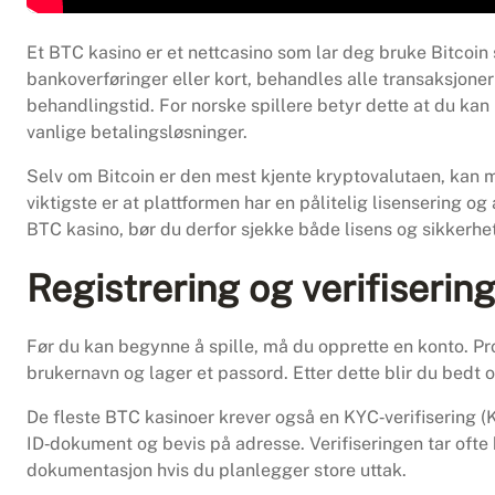
Et BTC kasino er et nettcasino som lar deg bruke Bitcoin 
bankoverføringer eller kort, behandles alle transaksjone
behandlingstid. For norske spillere betyr dette at du k
vanlige betalingsløsninger.
Selv om Bitcoin er den mest kjente kryptovalutaen, kan 
viktigste er at plattformen har en pålitelig lisensering o
BTC kasino, bør du derfor sjekke både lisens og sikkerhet
Registrering og verifisering
Før du kan begynne å spille, må du opprette en konto. Pros
brukernavn og lager et passord. Etter dette blir du bedt 
De fleste BTC kasinoer krever også en KYC‑verifisering (
ID‑dokument og bevis på adresse. Verifiseringen tar oft
dokumentasjon hvis du planlegger store uttak.