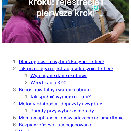
kroku: rejestracja i
pierwsze kroki
Dlaczego warto wybrać kasyno Tether?
Jak przebiega rejestracja w kasynie Tether?
Wymagane dane osobowe
Weryfikacja KYC
Bonus powitalny i warunki obrotu
Jak spełnić wymogi obrotu?
Metody płatności – depozyty i wypłaty
Porady przy wyborze metody
Mobilna aplikacja i doświadczenie na smartfonie
Bezpieczeństwo i licencjonowanie