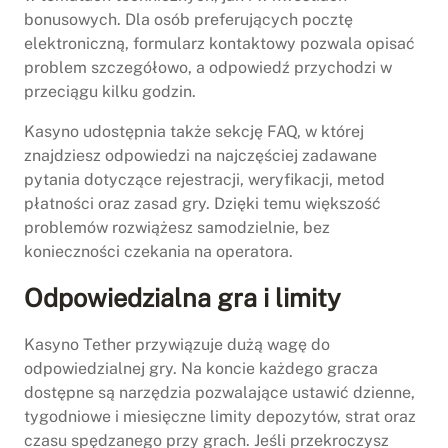
bonusowych. Dla osób preferujących pocztę
elektroniczną, formularz kontaktowy pozwala opisać
problem szczegółowo, a odpowiedź przychodzi w
przeciągu kilku godzin.
Kasyno udostępnia także sekcję FAQ, w której
znajdziesz odpowiedzi na najczęściej zadawane
pytania dotyczące rejestracji, weryfikacji, metod
płatności oraz zasad gry. Dzięki temu większość
problemów rozwiążesz samodzielnie, bez
konieczności czekania na operatora.
Odpowiedzialna gra i limity
Kasyno Tether przywiązuje dużą wagę do
odpowiedzialnej gry. Na koncie każdego gracza
dostępne są narzędzia pozwalające ustawić dzienne,
tygodniowe i miesięczne limity depozytów, strat oraz
czasu spędzanego przy grach. Jeśli przekroczysz