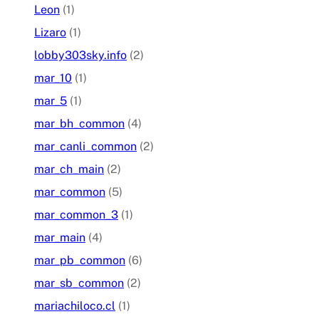
Leon
(1)
Lizaro
(1)
lobby303sky.info
(2)
mar_10
(1)
mar_5
(1)
mar_bh_common
(4)
mar_canli_common
(2)
mar_ch_main
(2)
mar_common
(5)
mar_common_3
(1)
mar_main
(4)
mar_pb_common
(6)
mar_sb_common
(2)
mariachiloco.cl
(1)