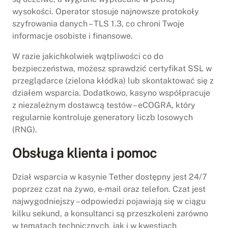
wysokości. Operator stosuje najnowsze protokoły
szyfrowania danych – TLS 1.3, co chroni Twoje
informacje osobiste i finansowe.
W razie jakichkolwiek wątpliwości co do
bezpieczeństwa, możesz sprawdzić certyfikat SSL w
przeglądarce (zielona kłódka) lub skontaktować się z
działem wsparcia. Dodatkowo, kasyno współpracuje
z niezależnym dostawcą testów – eCOGRA, który
regularnie kontroluje generatory liczb losowych
(RNG).
Obsługa klienta i pomoc
Dział wsparcia w kasynie Tether dostępny jest 24/7
poprzez czat na żywo, e‑mail oraz telefon. Czat jest
najwygodniejszy – odpowiedzi pojawiają się w ciągu
kilku sekund, a konsultanci są przeszkoleni zarówno
w tematach technicznych, jak i w kwestiach