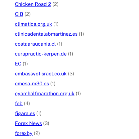
Chicken Road 2
(2)
CIB
(2)
climatica.org.uk
(1)
clinicadentalabmartinez.es
(1)
costaaraucania.cl
(1)
curapractic-kerpen.de
(1)
EC
(1)
embassyofisrael.co.uk
(3)
emesa-m30.es
(1)
eyamhalfmarathon.org.uk
(1)
feb
(4)
figara.es
(1)
Forex News
(3)
forexby
(2)