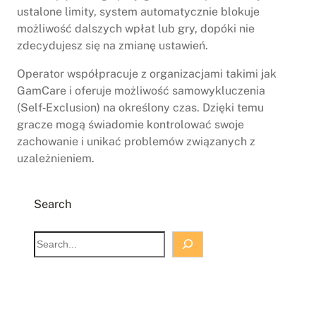
ustalone limity, system automatycznie blokuje
możliwość dalszych wpłat lub gry, dopóki nie
zdecydujesz się na zmianę ustawień.
Operator współpracuje z organizacjami takimi jak
GamCare i oferuje możliwość samowykluczenia
(Self‑Exclusion) na określony czas. Dzięki temu
gracze mogą świadomie kontrolować swoje
zachowanie i unikać problemów związanych z
uzależnieniem.
Search
S
e
a
r
c