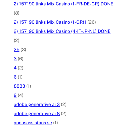
2) 157190 links Mix Casino (1-FR-DE-GR) DONE
(8)
2) 157190 links Mix Casino (1-GR)1
(26)
2) 157190 links Mix Casino (4-IT-JP-NL) DONE
(2)
25
(3)
3
(6)
4
(2)
6
(1)
8883
(1)
9
(4)
adobe generative ai 3
(2)
adobe generative ai 8
(2)
annasassistans.se
(1)