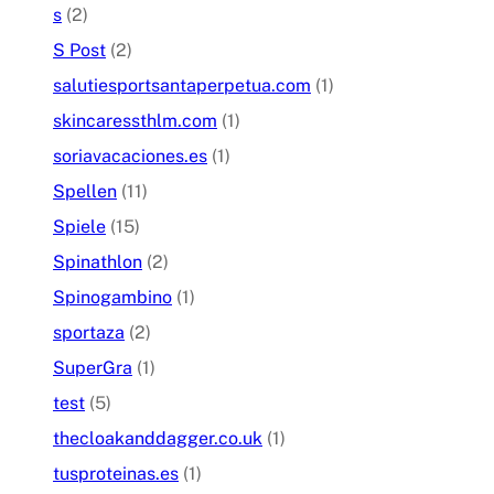
s
(2)
S Post
(2)
salutiesportsantaperpetua.com
(1)
skincaressthlm.com
(1)
soriavacaciones.es
(1)
Spellen
(11)
Spiele
(15)
Spinathlon
(2)
Spinogambino
(1)
sportaza
(2)
SuperGra
(1)
test
(5)
thecloakanddagger.co.uk
(1)
tusproteinas.es
(1)