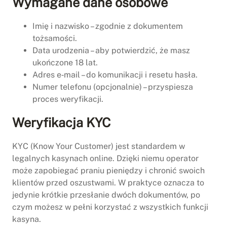
Wymagane dane osobowe
Imię i nazwisko – zgodnie z dokumentem
tożsamości.
Data urodzenia – aby potwierdzić, że masz
ukończone 18 lat.
Adres e‑mail – do komunikacji i resetu hasła.
Numer telefonu (opcjonalnie) – przyspiesza
proces weryfikacji.
Weryfikacja KYC
KYC (Know Your Customer) jest standardem w
legalnych kasynach online. Dzięki niemu operator
może zapobiegać praniu pieniędzy i chronić swoich
klientów przed oszustwami. W praktyce oznacza to
jedynie krótkie przesłanie dwóch dokumentów, po
czym możesz w pełni korzystać z wszystkich funkcji
kasyna.