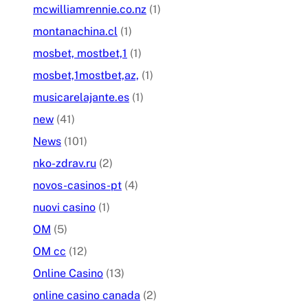
mcwilliamrennie.co.nz
(1)
montanachina.cl
(1)
mosbet, mostbet,1
(1)
mosbet,1mostbet,az,
(1)
musicarelajante.es
(1)
new
(41)
News
(101)
nko-zdrav.ru
(2)
novos-casinos-pt
(4)
nuovi casino
(1)
OM
(5)
OM cc
(12)
Online Casino
(13)
online casino canada
(2)