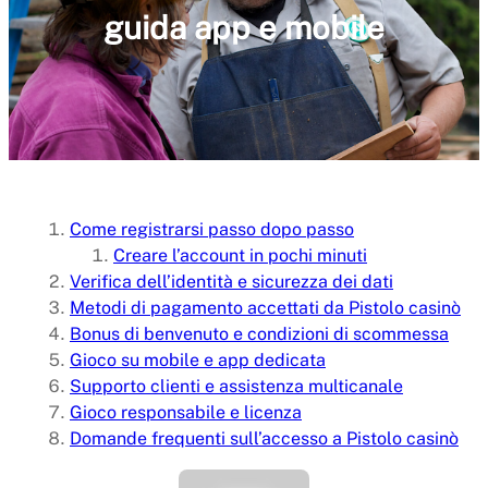
guida app e mobile
Come registrarsi passo dopo passo
Creare l’account in pochi minuti
Verifica dell’identità e sicurezza dei dati
Metodi di pagamento accettati da Pistolo casinò
Bonus di benvenuto e condizioni di scommessa
Gioco su mobile e app dedicata
Supporto clienti e assistenza multicanale
Gioco responsabile e licenza
Domande frequenti sull’accesso a Pistolo casinò