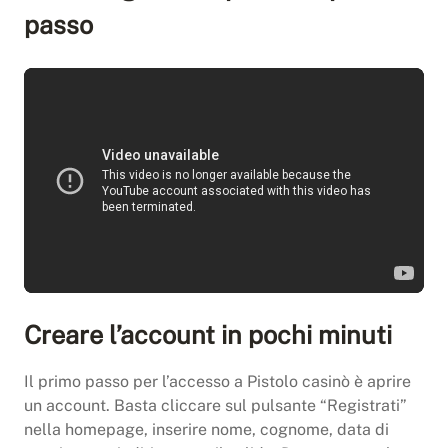
passo
Creare l’account in pochi minuti
Il primo passo per l’accesso a Pistolo casinò è aprire
un account. Basta cliccare sul pulsante “Registrati”
nella homepage, inserire nome, cognome, data di