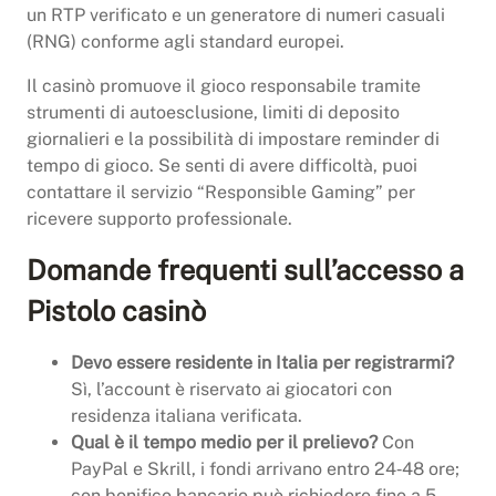
un RTP verificato e un generatore di numeri casuali
(RNG) conforme agli standard europei.
Il casinò promuove il gioco responsabile tramite
strumenti di autoesclusione, limiti di deposito
giornalieri e la possibilità di impostare reminder di
tempo di gioco. Se senti di avere difficoltà, puoi
contattare il servizio “Responsible Gaming” per
ricevere supporto professionale.
Domande frequenti sull’accesso a
Pistolo casinò
Devo essere residente in Italia per registrarmi?
Sì, l’account è riservato ai giocatori con
residenza italiana verificata.
Qual è il tempo medio per il prelievo?
Con
PayPal e Skrill, i fondi arrivano entro 24‑48 ore;
con bonifico bancario può richiedere fino a 5