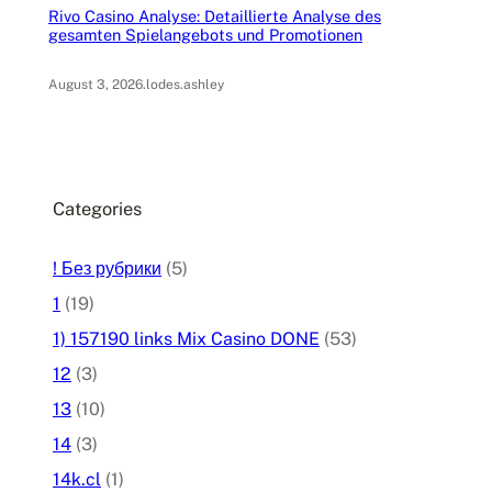
Rivo Casino Analyse: Detaillierte Analyse des
gesamten Spielangebots und Promotionen
August 3, 2026
.
lodes.ashley
Categories
! Без рубрики
(5)
1
(19)
1) 157190 links Mix Casino DONE
(53)
12
(3)
13
(10)
14
(3)
14k.cl
(1)