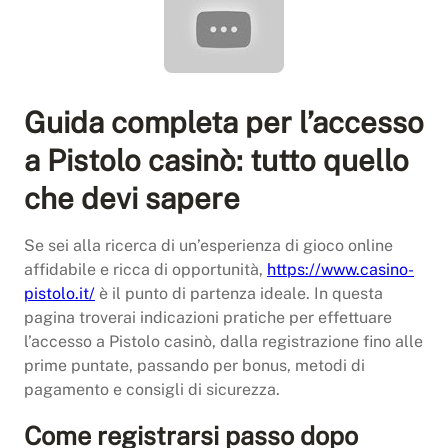
Guida completa per l’accesso
a Pistolo casinò: tutto quello
che devi sapere
Se sei alla ricerca di un’esperienza di gioco online
affidabile e ricca di opportunità,
https://www.casino-
pistolo.it/
è il punto di partenza ideale. In questa
pagina troverai indicazioni pratiche per effettuare
l’accesso a Pistolo casinò, dalla registrazione fino alle
prime puntate, passando per bonus, metodi di
pagamento e consigli di sicurezza.
Come registrarsi passo dopo