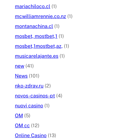
mariachiloco.cl
(1)
mcwilliamrennie.co.nz
(1)
montanachina.cl
(1)
mosbet, mostbet,1
(1)
mosbet,1mostbet,az,
(1)
musicarelajante.es
(1)
new
(41)
News
(101)
nko-zdrav.ru
(2)
novos-casinos-pt
(4)
nuovi casino
(1)
OM
(5)
OM cc
(12)
Online Casino
(13)