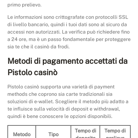
primo prelievo.
Le informazioni sono crittografate con protocolli SSL
di livello bancario, quindi i tuoi dati sono al sicuro da
accessi non autorizzati. La verifica può richiedere fino
a 24 ore, ma è un passo fondamentale per proteggere
sia te che il casinò da frodi.
Metodi di pagamento accettati da
Pistolo casinò
Pistolo casinò supporta una varietà di payment
methods che coprono sia carte tradizionali sia
soluzioni di e‑wallet. Scegliere il metodo più adatto a
te influisce sulla velocità di deposit e withdrawal,
quindi è bene conoscere le opzioni disponibili.
Tempo di
Tempo di
Metodo
Tipo