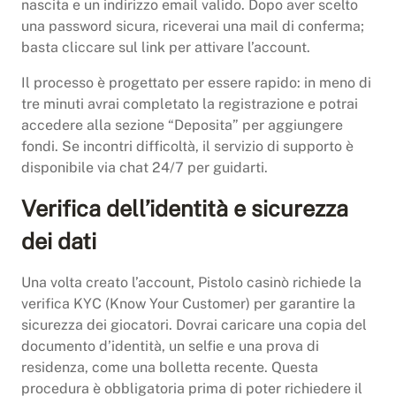
nascita e un indirizzo email valido. Dopo aver scelto
una password sicura, riceverai una mail di conferma;
basta cliccare sul link per attivare l’account.
Il processo è progettato per essere rapido: in meno di
tre minuti avrai completato la registrazione e potrai
accedere alla sezione “Deposita” per aggiungere
fondi. Se incontri difficoltà, il servizio di supporto è
disponibile via chat 24/7 per guidarti.
Verifica dell’identità e sicurezza
dei dati
Una volta creato l’account, Pistolo casinò richiede la
verifica KYC (Know Your Customer) per garantire la
sicurezza dei giocatori. Dovrai caricare una copia del
documento d’identità, un selfie e una prova di
residenza, come una bolletta recente. Questa
procedura è obbligatoria prima di poter richiedere il