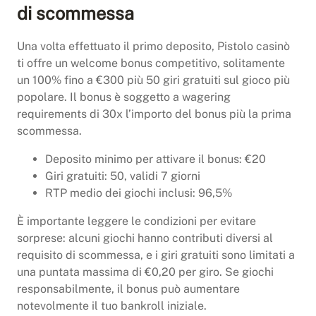
di scommessa
Una volta effettuato il primo deposito, Pistolo casinò
ti offre un welcome bonus competitivo, solitamente
un 100% fino a €300 più 50 giri gratuiti sul gioco più
popolare. Il bonus è soggetto a wagering
requirements di 30x l’importo del bonus più la prima
scommessa.
Deposito minimo per attivare il bonus: €20
Giri gratuiti: 50, validi 7 giorni
RTP medio dei giochi inclusi: 96,5%
È importante leggere le condizioni per evitare
sorprese: alcuni giochi hanno contributi diversi al
requisito di scommessa, e i giri gratuiti sono limitati a
una puntata massima di €0,20 per giro. Se giochi
responsabilmente, il bonus può aumentare
notevolmente il tuo bankroll iniziale.