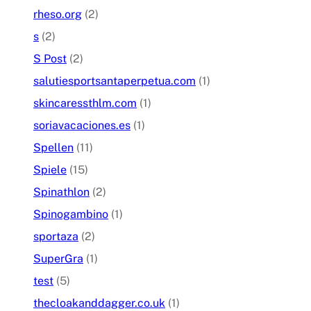
rheso.org
(2)
s
(2)
S Post
(2)
salutiesportsantaperpetua.com
(1)
skincaressthlm.com
(1)
soriavacaciones.es
(1)
Spellen
(11)
Spiele
(15)
Spinathlon
(2)
Spinogambino
(1)
sportaza
(2)
SuperGra
(1)
test
(5)
thecloakanddagger.co.uk
(1)