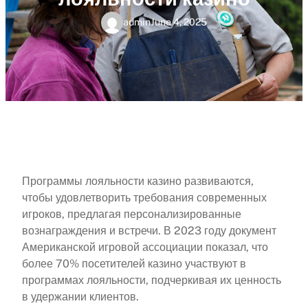
admin
June 4, 2025
Программы лояльности казино развиваются,
чтобы удовлетворить требования современных
игроков, предлагая персонализированные
вознаграждения и встречи. В 2023 году документ
Американской игровой ассоциации показал, что
более 70% посетителей казино участвуют в
программах лояльности, подчеркивая их ценность
в удержании клиентов.