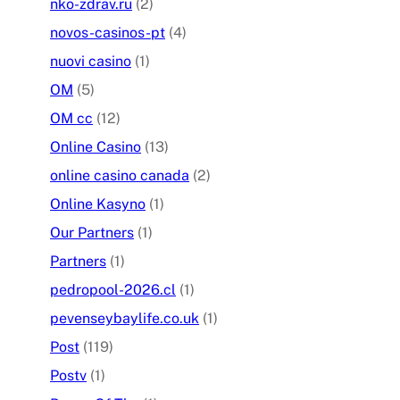
nko-zdrav.ru
(2)
novos-casinos-pt
(4)
nuovi casino
(1)
OM
(5)
OM cc
(12)
Online Casino
(13)
online casino canada
(2)
Online Kasyno
(1)
Our Partners
(1)
Partners
(1)
pedropool-2026.cl
(1)
pevenseybaylife.co.uk
(1)
Post
(119)
Postv
(1)