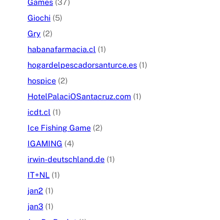
Games
(37)
Giochi
(5)
Gry
(2)
habanafarmacia.cl
(1)
hogardelpescadorsanturce.es
(1)
hospice
(2)
HotelPalaciOSantacruz.com
(1)
icdt.cl
(1)
Ice Fishing Game
(2)
IGAMING
(4)
irwin-deutschland.de
(1)
IT+NL
(1)
jan2
(1)
jan3
(1)