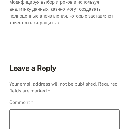
Модифицируя выбор игроков и используя
аналитику данных, казино могут создавать
полноценные впечатления, которые заставляют
клиентов возвращаться.
Leave a Reply
Your email address will not be published.
Required
fields are marked
*
Comment
*