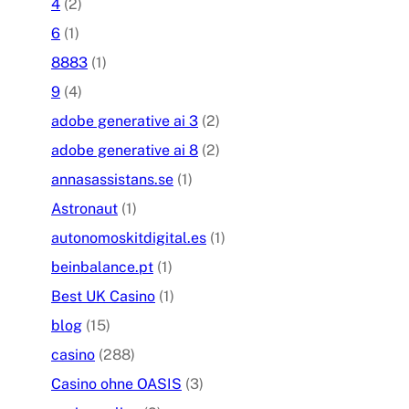
4
(2)
6
(1)
8883
(1)
9
(4)
adobe generative ai 3
(2)
adobe generative ai 8
(2)
annasassistans.se
(1)
Astronaut
(1)
autonomoskitdigital.es
(1)
beinbalance.pt
(1)
Best UK Casino
(1)
blog
(15)
casino
(288)
Casino ohne OASIS
(3)