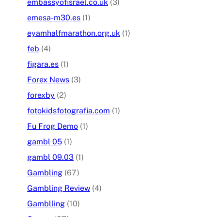
embassyofisrael.co.uk
(3)
emesa-m30.es
(1)
eyamhalfmarathon.org.uk
(1)
feb
(4)
figara.es
(1)
Forex News
(3)
forexby
(2)
fotokidsfotografia.com
(1)
Fu Frog Demo
(1)
gambl 05
(1)
gambl 09.03
(1)
Gambling
(67)
Gambling Review
(4)
Gamblling
(10)