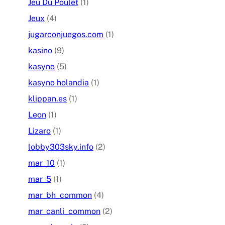
Jeu Du Poulet
(1)
Jeux
(4)
jugarconjuegos.com
(1)
kasino
(9)
kasyno
(5)
kasyno holandia
(1)
klippan.es
(1)
Leon
(1)
Lizaro
(1)
lobby303sky.info
(2)
mar_10
(1)
mar_5
(1)
mar_bh_common
(4)
mar_canli_common
(2)