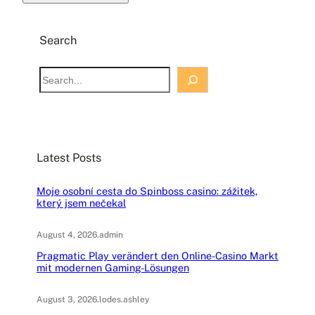
Search
S
e
a
r
c
Latest Posts
h
Moje osobní cesta do Spinboss casino: zážitek,
který jsem nečekal
August 4, 2026
.
admin
Pragmatic Play verändert den Online-Casino Markt
mit modernen Gaming-Lösungen
August 3, 2026
.
lodes.ashley