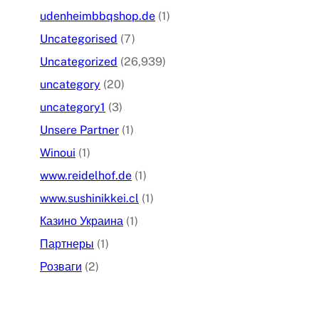
udenheimbbqshop.de
(1)
Uncategorised
(7)
Uncategorized
(26,939)
uncategory
(20)
uncategory1
(3)
Unsere Partner
(1)
Winoui
(1)
www.reidelhof.de
(1)
www.sushinikkei.cl
(1)
Казино Украина
(1)
Партнеры
(1)
Розваги
(2)