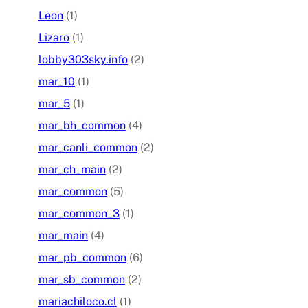
Leon
(1)
Lizaro
(1)
lobby303sky.info
(2)
mar_10
(1)
mar_5
(1)
mar_bh_common
(4)
mar_canli_common
(2)
mar_ch_main
(2)
mar_common
(5)
mar_common_3
(1)
mar_main
(4)
mar_pb_common
(6)
mar_sb_common
(2)
mariachiloco.cl
(1)