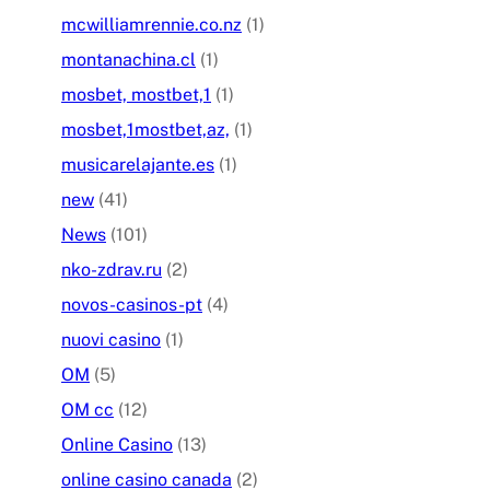
mcwilliamrennie.co.nz
(1)
montanachina.cl
(1)
mosbet, mostbet,1
(1)
mosbet,1mostbet,az,
(1)
musicarelajante.es
(1)
new
(41)
News
(101)
nko-zdrav.ru
(2)
novos-casinos-pt
(4)
nuovi casino
(1)
OM
(5)
OM cc
(12)
Online Casino
(13)
online casino canada
(2)