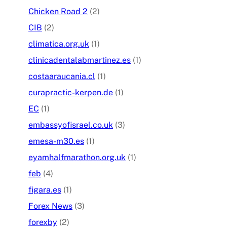
Chicken Road 2
(2)
CIB
(2)
climatica.org.uk
(1)
clinicadentalabmartinez.es
(1)
costaaraucania.cl
(1)
curapractic-kerpen.de
(1)
EC
(1)
embassyofisrael.co.uk
(3)
emesa-m30.es
(1)
eyamhalfmarathon.org.uk
(1)
feb
(4)
figara.es
(1)
Forex News
(3)
forexby
(2)