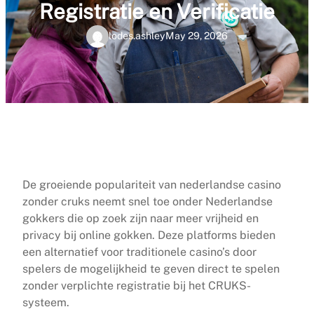
Registratie en Verificatie
lodes.ashley
May 29, 2026
De groeiende populariteit van nederlandse casino
zonder cruks neemt snel toe onder Nederlandse
gokkers die op zoek zijn naar meer vrijheid en
privacy bij online gokken. Deze platforms bieden
een alternatief voor traditionele casino’s door
spelers de mogelijkheid te geven direct te spelen
zonder verplichte registratie bij het CRUKS-
systeem.