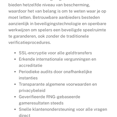
bieden hetzelfde niveau van bescherming,
waardoor het van belang is om te weten waar je op
moet letten. Betrouwbare aanbieders besteden
aanzienlijk in beveiligingstechnologie en openbare
werkwijzen om spelers een beveiligde speelruimte
te garanderen, ook zonder de traditionele
verificatieprocedures.
SSL-encryptie voor alle geldtransfers
Erkende internationale vergunningen en
accreditatie
Periodieke audits door onafhankelijke
instanties
Transparante algemene voorwaarden en
privacybeleid
Geverifieerde RNG-gebaseerde
gameresultaten steeds
Snelle klantenondersteuning voor alle vragen
direct