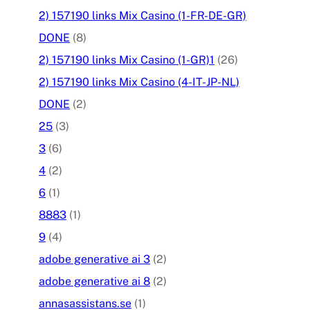
2) 157190 links Mix Casino (1-FR-DE-GR)
DONE
(8)
2) 157190 links Mix Casino (1-GR)1
(26)
2) 157190 links Mix Casino (4-IT-JP-NL)
DONE
(2)
25
(3)
3
(6)
4
(2)
6
(1)
8883
(1)
9
(4)
adobe generative ai 3
(2)
adobe generative ai 8
(2)
annasassistans.se
(1)