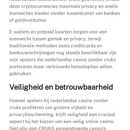
deze cryptocurrencies maximale privacy en snelle
transacties bieden zonder tussenkomst van banken
of geldinstituties.
E-wallets en prepaid kaarten zorgen voor een
evenwicht tussen gemak en privacy, terwijl
traditionele methoden zoals creditcards en
bankoverschrijvingen nog steeds beschikbaar zijn
voor spelers die nederlandse casino zonder cruks
prefereren maar vertrouwde betaalopties willen
gebruiken.
Veiligheid en betrouwbaarheid
Hoewel spelers bij nederlandse casino zonder
cruks profiteren van grotere vrijheid en
privacybescherming, blijft veiligheid een cruciaal
aspect bij het kiezen van een veilig online casino.
Niet alle niet-CRUKS geregistreerde casino’s