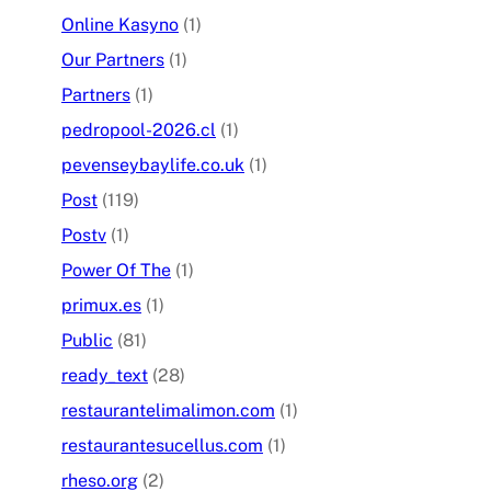
Online Kasyno
(1)
Our Partners
(1)
Partners
(1)
pedropool-2026.cl
(1)
pevenseybaylife.co.uk
(1)
Post
(119)
Postv
(1)
Power Of The
(1)
primux.es
(1)
Public
(81)
ready_text
(28)
restaurantelimalimon.com
(1)
restaurantesucellus.com
(1)
rheso.org
(2)