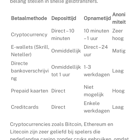
belang stellen in snelle geldtransfers.
Anoni
Betaalmethode
Deposittijd
Opnametijd
miteit
Direct – 10
10 minuten
Zeer
Cryptocurrency
minuten
– 1 uur
hoog
E-wallets (Skrill,
Direct – 24
Onmiddellijk
Matig
Neteller)
uur
Directe
Onmiddellijk
1-3
bankoverschrijvi
Laag
tot 1 uur
werkdagen
ng
Niet
Prepaid kaarten
Direct
Hoog
mogelijk
Enkele
Creditcards
Direct
Laag
werkdagen
Cryptocurrencies zoals Bitcoin, Ethereum en
Litecoin zijn zeer geliefd bij spelers die
nederlandse casino zonder cruks gebruiken, omdat