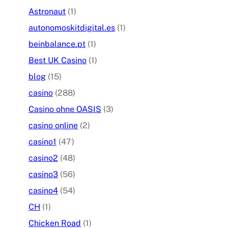
Astronaut
(1)
autonomoskitdigital.es
(1)
beinbalance.pt
(1)
Best UK Casino
(1)
blog
(15)
casino
(288)
Casino ohne OASIS
(3)
casino online
(2)
casino1
(47)
casino2
(48)
casino3
(56)
casino4
(54)
CH
(1)
Chicken Road
(1)