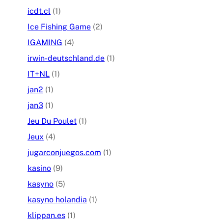
icdt.cl
(1)
Ice Fishing Game
(2)
IGAMING
(4)
irwin-deutschland.de
(1)
IT+NL
(1)
jan2
(1)
jan3
(1)
Jeu Du Poulet
(1)
Jeux
(4)
jugarconjuegos.com
(1)
kasino
(9)
kasyno
(5)
kasyno holandia
(1)
klippan.es
(1)