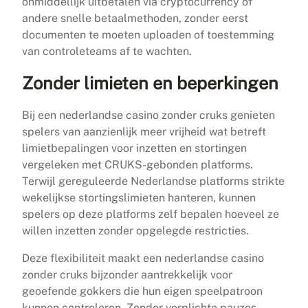
onmiddellijk uitbetalen via cryptocurrency of
andere snelle betaalmethoden, zonder eerst
documenten te moeten uploaden of toestemming
van controleteams af te wachten.
Zonder limieten en beperkingen
Bij een nederlandse casino zonder cruks genieten
spelers van aanzienlijk meer vrijheid wat betreft
limietbepalingen voor inzetten en stortingen
vergeleken met CRUKS-gebonden platforms.
Terwijl gereguleerde Nederlandse platforms strikte
wekelijkse stortingslimieten hanteren, kunnen
spelers op deze platforms zelf bepalen hoeveel ze
willen inzetten zonder opgelegde restricties.
Deze flexibiliteit maakt een nederlandse casino
zonder cruks bijzonder aantrekkelijk voor
geoefende gokkers die hun eigen speelpatroon
kunnen controleren. Zonder verplichte pauzes,