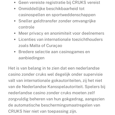
Geen vereiste registratie bij CRUKS vereist
Onmiddellijke beschikbaarheid tot
casinospellen en sportweddenschappen
Sneller geldtransfer zonder omvangrijke
controle
Meer privacy en anonimiteit voor deelnemers
Licenties van internationale toezichthouders
zoals Malta of Curaçao
Bredere selectie aan casinogames en
aanbiedingen
Het is van belang in te zien dat een nederlandse
casino zonder cruks wel degelijk onder supervisie
valt van internationale gokautoriteiten, zij het niet
van de Nederlandse Kansspelautoriteit. Spelers bij
nederlandse casino zonder cruks moeten zelf
zorgvuldig beheren van hun gokgedrag, aangezien
de automatische beschermingsmaatregelen van
CRUKS hier niet van toepassing zijn.