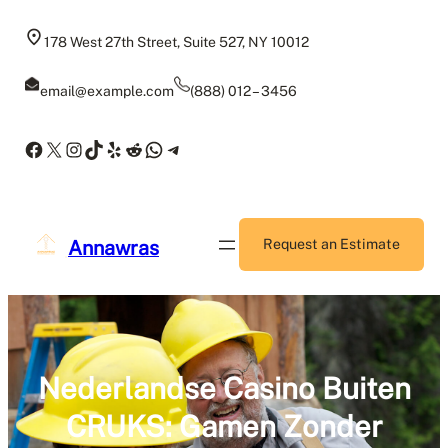
Skip
to
178 West 27th Street, Suite 527, NY 10012
content
email@example.com
(888) 012 – 3456
Facebook
X
Instagram
TikTok
Yelp
Reddit
WhatsApp
Telegram
Annawras
Request an Estimate
Nederlandse Casino Buiten
CRUKS: Gamen Zonder