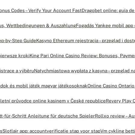
nus Codes – Verify Your Account Fast
Dragobet online: guía de
nus, Wettbedingungen & Auszahlung
Fogadás Yankee mobil app 
tep‑by‑Step Guide
Kasyno Ethereum rejestracja – przegląd i dos
pierwsze kroki
King Pari Online Casino Review: Bonuses, Payme
istrace a výběru
Natychmiastowa wypłata z kasyna – przegląd na
ódok és mobil játék magyar játékosoknak
Online Casino Ontario
letní průvodce online kasinem v České republice
Revery Play C
t‑für‑Schritt Anleitung für deutsche Spieler
Rollxo review – A
rs
Slotlair app: accountverificatie stap voor stap
Vm cykling bett