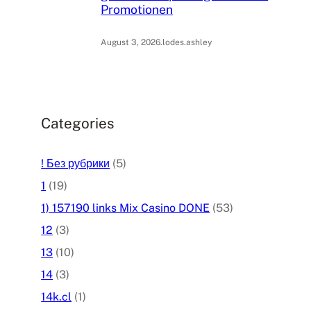
Promotionen
August 3, 2026
.
lodes.ashley
Categories
! Без рубрики
(5)
1
(19)
1) 157190 links Mix Casino DONE
(53)
12
(3)
13
(10)
14
(3)
14k.cl
(1)