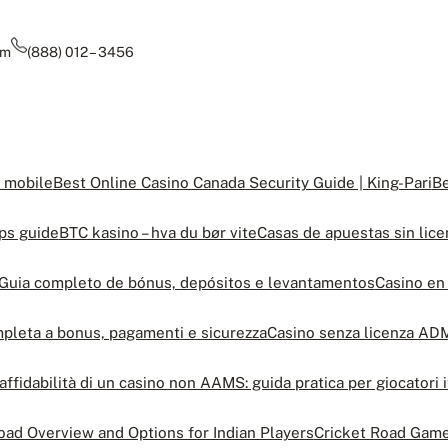
om
(888) 012 – 3456
e mobile
Best Online Casino Canada Security Guide | King-Pari
Be
eps guide
BTC kasino – hva du bør vite
Casas de apuestas sin licen
 Guia completo de bónus, depósitos e levantamentos
Casino en 
mpleta a bonus, pagamenti e sicurezza
Casino senza licenza ADM
affidabilità di un casino non AAMS: guida pratica per giocatori i
ad Overview and Options for Indian Players
Cricket Road Game