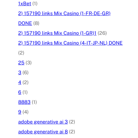
1xBet
(1)
2) 157190 links Mix Casino (1-FR-DE-GR)
DONE
(8)
2) 157190 links Mix Casino (1-GR)1
(26)
2) 157190 links Mix Casino (4-IT-JP-NL) DONE
(2)
25
(3)
3
(6)
4
(2)
6
(1)
8883
(1)
9
(4)
adobe generative ai 3
(2)
adobe generative ai 8
(2)