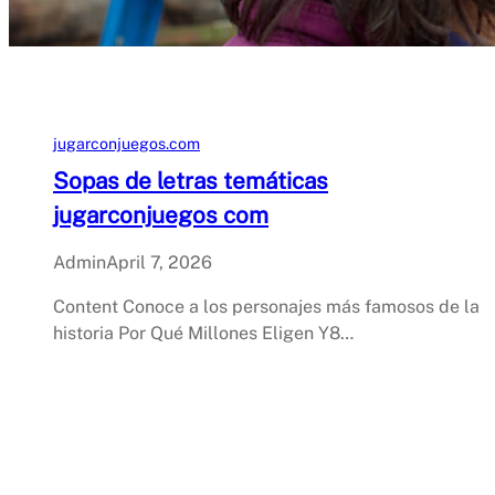
jugarconjuegos.com
Sopas de letras temáticas
jugarconjuegos com
Admin
April 7, 2026
Content Conoce a los personajes más famosos de la
historia Por Qué Millones Eligen Y8…