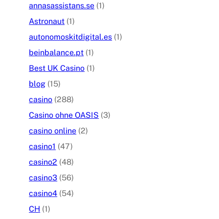
annasassistans.se
(1)
Astronaut
(1)
autonomoskitdigital.es
(1)
beinbalance.pt
(1)
Best UK Casino
(1)
blog
(15)
casino
(288)
Casino ohne OASIS
(3)
casino online
(2)
casino1
(47)
casino2
(48)
casino3
(56)
casino4
(54)
CH
(1)