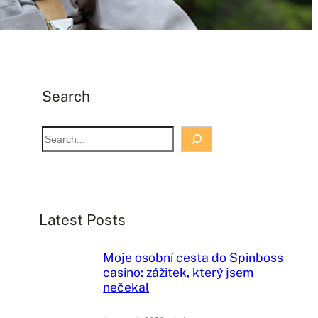
Search
S
e
a
r
c
Latest Posts
h
Moje osobní cesta do Spinboss
casino: zážitek, který jsem
nečekal