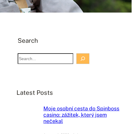
Search
S
e
a
r
c
Latest Posts
h
Moje osobní cesta do Spinboss
casino: zážitek, který jsem
nečekal