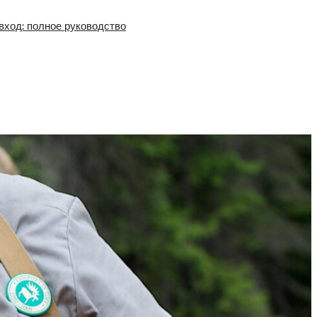
вход: полное руководство