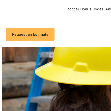
Zoccer Bonus Codes: Anl
Request an Estimate