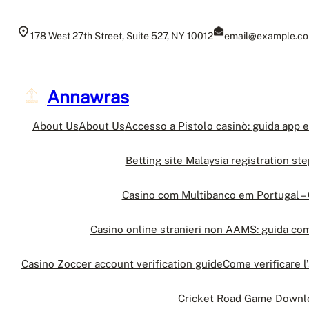
Skip
to
178 West 27th Street, Suite 527, NY 10012
email@example.c
content
Annawras
About Us
About Us
Accesso a Pistolo casinò: guida app 
Betting site Malaysia registration st
Casino com Multibanco em Portugal –
Casino online stranieri non AAMS: guida co
Casino Zoccer account verification guide
Come verificare l’
Cricket Road Game Downlo