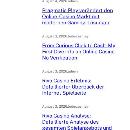
August 4, 2026
.
admin
Pragmatic Play verändert den
Online-Casino Markt mit
modernen Gaming-Lösungen
August 3, 2026
.
lodes.ashley
From Curious Click to Cash: My
First Dive into an Online Casino
No Verification
August 3, 2026
.
admin
Rivo Casino Erlebnis:
Detaillierter Überblick der
Internet Spielseite
August 3, 2026
.
lodes.ashley
Rivo Casino Analyse:
Detaillierte Analyse des
gesamten Spielangebots und