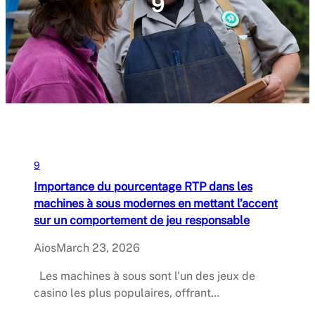
9
9
Importance du pourcentage RTP dans les
machines à sous modernes en mettant l’accent
sur un comportement de jeu responsable
Aios
March 23, 2026
Les machines à sous sont l'un des jeux de
casino les plus populaires, offrant…