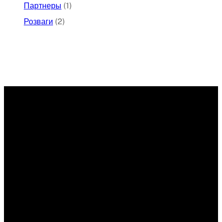
Партнеры
(1)
Розваги
(2)