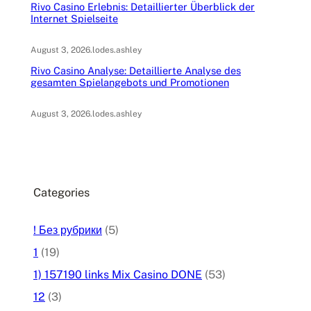
Rivo Casino Erlebnis: Detaillierter Überblick der
Internet Spielseite
August 3, 2026
.
lodes.ashley
Rivo Casino Analyse: Detaillierte Analyse des
gesamten Spielangebots und Promotionen
August 3, 2026
.
lodes.ashley
Categories
! Без рубрики
(5)
1
(19)
1) 157190 links Mix Casino DONE
(53)
12
(3)