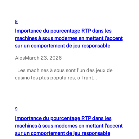
9
Importance du pourcentage RTP dans les
machines à sous modernes en mettant l’accent
sur un comportement de jeu responsable
Aios
March 23, 2026
Les machines à sous sont l'un des jeux de
casino les plus populaires, offrant…
9
Importance du pourcentage RTP dans les
machines à sous modernes en mettant l’accent
sur un comportement de jeu responsable