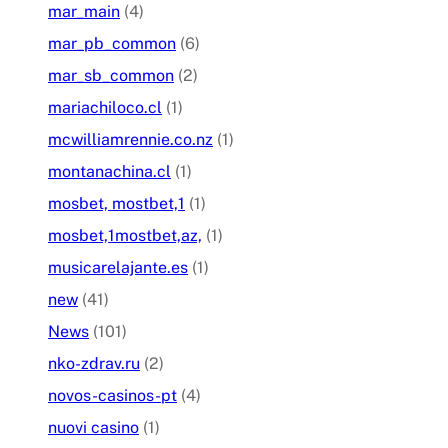
mar_main
(4)
mar_pb_common
(6)
mar_sb_common
(2)
mariachiloco.cl
(1)
mcwilliamrennie.co.nz
(1)
montanachina.cl
(1)
mosbet, mostbet,1
(1)
mosbet,1mostbet,az,
(1)
musicarelajante.es
(1)
new
(41)
News
(101)
nko-zdrav.ru
(2)
novos-casinos-pt
(4)
nuovi casino
(1)