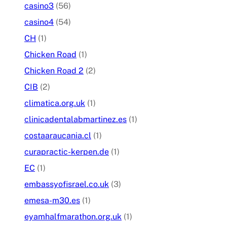
casino3
(56)
casino4
(54)
CH
(1)
Chicken Road
(1)
Chicken Road 2
(2)
CIB
(2)
climatica.org.uk
(1)
clinicadentalabmartinez.es
(1)
costaaraucania.cl
(1)
curapractic-kerpen.de
(1)
EC
(1)
embassyofisrael.co.uk
(3)
emesa-m30.es
(1)
eyamhalfmarathon.org.uk
(1)