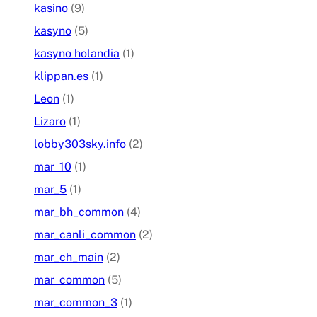
kasino
(9)
kasyno
(5)
kasyno holandia
(1)
klippan.es
(1)
Leon
(1)
Lizaro
(1)
lobby303sky.info
(2)
mar_10
(1)
mar_5
(1)
mar_bh_common
(4)
mar_canli_common
(2)
mar_ch_main
(2)
mar_common
(5)
mar_common_3
(1)