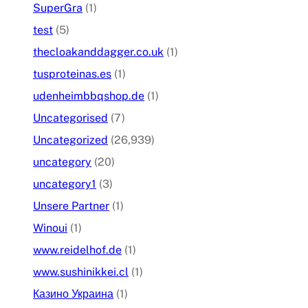
SuperGra
(1)
test
(5)
thecloakanddagger.co.uk
(1)
tusproteinas.es
(1)
udenheimbbqshop.de
(1)
Uncategorised
(7)
Uncategorized
(26,939)
uncategory
(20)
uncategory1
(3)
Unsere Partner
(1)
Winoui
(1)
www.reidelhof.de
(1)
www.sushinikkei.cl
(1)
Казино Украина
(1)