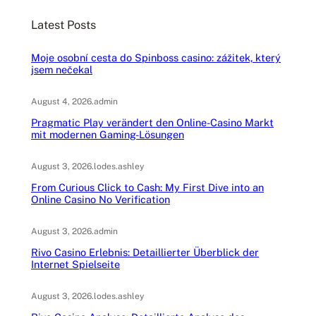
c
Latest Posts
h
Moje osobní cesta do Spinboss casino: zážitek, který
jsem nečekal
August 4, 2026
.
admin
Pragmatic Play verändert den Online-Casino Markt
mit modernen Gaming-Lösungen
August 3, 2026
.
lodes.ashley
From Curious Click to Cash: My First Dive into an
Online Casino No Verification
August 3, 2026
.
admin
Rivo Casino Erlebnis: Detaillierter Überblick der
Internet Spielseite
August 3, 2026
.
lodes.ashley