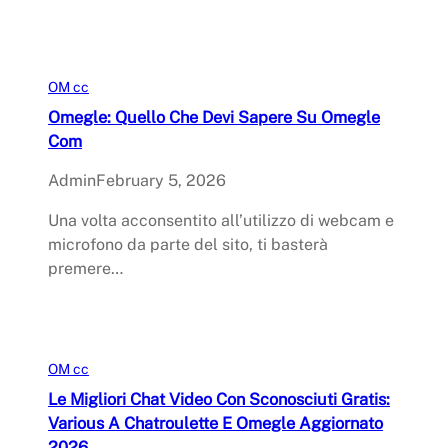
OM cc
Omegle: Quello Che Devi Sapere Su Omegle
Com
Admin
February 5, 2026
Una volta acconsentito all’utilizzo di webcam e
microfono da parte del sito, ti basterà
premere…
OM cc
Le Migliori Chat Video Con Sconosciuti Gratis:
Various A Chatroulette E Omegle Aggiornato
2026