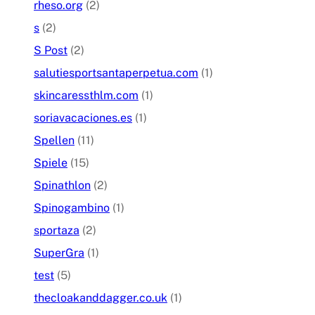
rheso.org
(2)
s
(2)
S Post
(2)
salutiesportsantaperpetua.com
(1)
skincaressthlm.com
(1)
soriavacaciones.es
(1)
Spellen
(11)
Spiele
(15)
Spinathlon
(2)
Spinogambino
(1)
sportaza
(2)
SuperGra
(1)
test
(5)
thecloakanddagger.co.uk
(1)