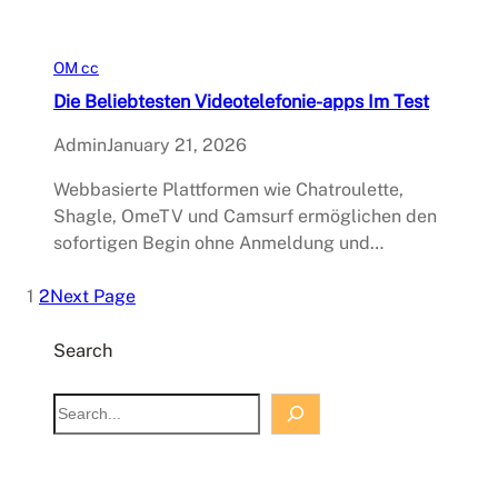
OM cc
Die Beliebtesten Videotelefonie-apps Im Test
Admin
January 21, 2026
Webbasierte Plattformen wie Chatroulette,
Shagle, OmeTV und Camsurf ermöglichen den
sofortigen Begin ohne Anmeldung und…
1
2
Next Page
Search
S
e
a
r