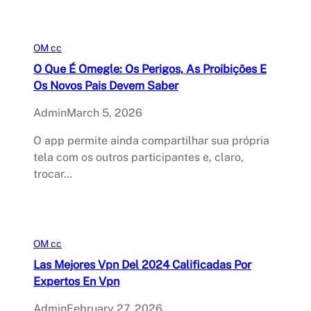
OM cc
O Que É Omegle: Os Perigos, As Proibições E
Os Novos Pais Devem Saber
Admin
March 5, 2026
O app permite ainda compartilhar sua própria
tela com os outros participantes e, claro,
trocar…
OM cc
Las Mejores Vpn Del 2024 Calificadas Por
Expertos En Vpn
Admin
February 27, 2026