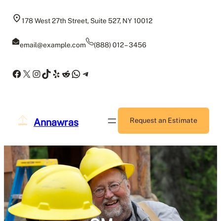
Skip
to
178 West 27th Street, Suite 527, NY 10012
content
email@example.com
(888) 012 – 3456
Facebook
X
Instagram
TikTok
Yelp
Reddit
WhatsApp
Telegram
Annawras
Request an Estimate