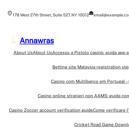
Skip
to
178 West 27th Street, Suite 527, NY 10012
email@example.c
content
Annawras
About Us
About Us
Accesso a Pistolo casinò: guida app 
Betting site Malaysia registration st
Casino com Multibanco em Portugal –
Casino online stranieri non AAMS: guida co
Casino Zoccer account verification guide
Come verificare l’
Cricket Road Game Downlo