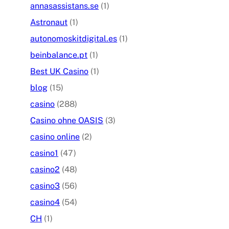
annasassistans.se
(1)
Astronaut
(1)
autonomoskitdigital.es
(1)
beinbalance.pt
(1)
Best UK Casino
(1)
blog
(15)
casino
(288)
Casino ohne OASIS
(3)
casino online
(2)
casino1
(47)
casino2
(48)
casino3
(56)
casino4
(54)
CH
(1)