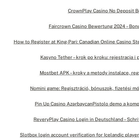
CrownPlay Casino No Deposit Bo
Faircrown Casino Bewertung 2024 – Bo
How to Register at King-Pari: Canadian Online Casino S
Kasyno Tether – krok po kroku: rejestracja i 
Mostbet APK – kroky a metody instalace, reg
Nomini game: Regisztráció, bónuszok, fizetési m
Pin Up Casino Azərbaycan
Pistolo demo a komp
ReveryPlay Casino Login in Deutschland – Schrit
Slotbox login account verification for Icelandic playe