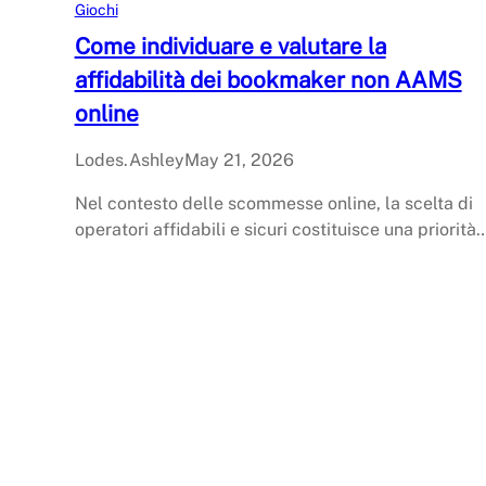
Giochi
Come individuare e valutare la
affidabilità dei bookmaker non AAMS
online
Lodes.ashley
May 21, 2026
Nel contesto delle scommesse online, la scelta di
operatori affidabili e sicuri costituisce una priorità