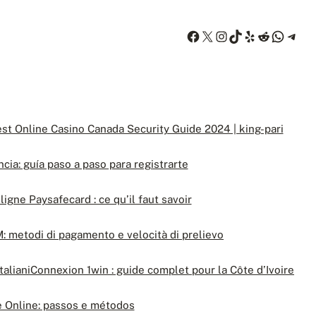
Facebook
X
Instagram
TikTok
Yelp
Reddit
What
Tel
st Online Casino Canada Security Guide 2024 | king-pari
cia: guía paso a paso para registrarte
ligne Paysafecard : ce qu’il faut savoir
: metodi di pagamento e velocità di prelievo
taliani
Connexion 1win : guide complet pour la Côte d’Ivoire
 Online: passos e métodos