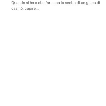
Quando si ha a che fare con la scelta di un gioco di
casinò, capire…