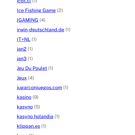
icdt.cl
(1)
Ice Fishing Game
(2)
IGAMING
(4)
irwin-deutschland.de
(1)
IT+NL
(1)
jan2
(1)
jan3
(1)
Jeu Du Poulet
(1)
Jeux
(4)
jugarconjuegos.com
(1)
kasino
(9)
kasyno
(5)
kasyno holandia
(1)
klippan.es
(1)