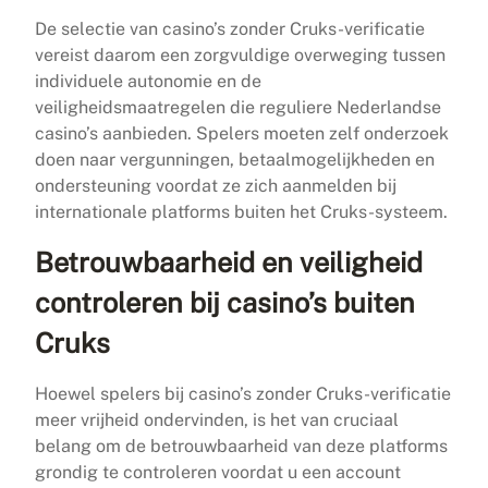
De selectie van casino’s zonder Cruks-verificatie
vereist daarom een zorgvuldige overweging tussen
individuele autonomie en de
veiligheidsmaatregelen die reguliere Nederlandse
casino’s aanbieden. Spelers moeten zelf onderzoek
doen naar vergunningen, betaalmogelijkheden en
ondersteuning voordat ze zich aanmelden bij
internationale platforms buiten het Cruks-systeem.
Betrouwbaarheid en veiligheid
controleren bij casino’s buiten
Cruks
Hoewel spelers bij casino’s zonder Cruks-verificatie
meer vrijheid ondervinden, is het van cruciaal
belang om de betrouwbaarheid van deze platforms
grondig te controleren voordat u een account