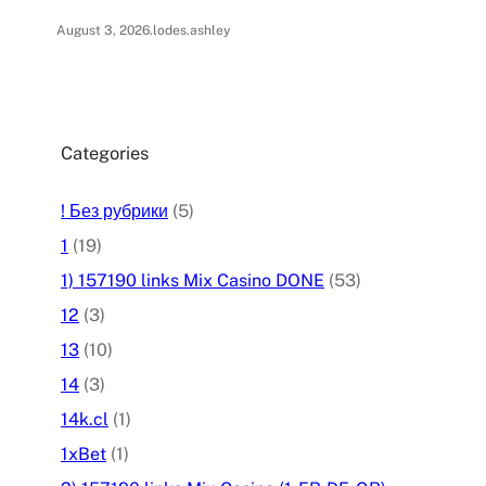
August 3, 2026
.
lodes.ashley
Categories
! Без рубрики
(5)
1
(19)
1) 157190 links Mix Casino DONE
(53)
12
(3)
13
(10)
14
(3)
14k.cl
(1)
1xBet
(1)