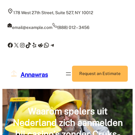
Skip
to
178 West 27th Street, Suite 527, NY 10012
content
email@example.com
(888) 012 – 3456
Facebook
X
Instagram
TikTok
Yelp
Reddit
WhatsApp
Telegram
Annawras
Request an Estimate
Waarom spelers uit
Nederland zich aanmelden
bij casino’s zonder Cruks-