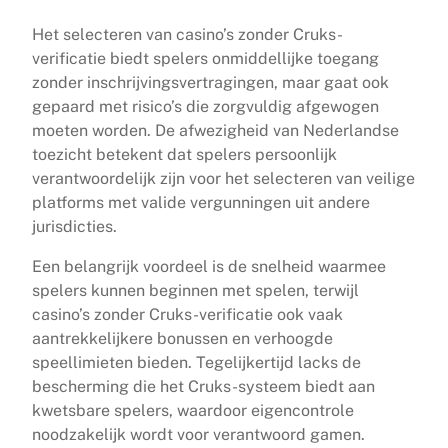
Het selecteren van casino’s zonder Cruks-
verificatie biedt spelers onmiddellijke toegang
zonder inschrijvingsvertragingen, maar gaat ook
gepaard met risico’s die zorgvuldig afgewogen
moeten worden. De afwezigheid van Nederlandse
toezicht betekent dat spelers persoonlijk
verantwoordelijk zijn voor het selecteren van veilige
platforms met valide vergunningen uit andere
jurisdicties.
Een belangrijk voordeel is de snelheid waarmee
spelers kunnen beginnen met spelen, terwijl
casino’s zonder Cruks-verificatie ook vaak
aantrekkelijkere bonussen en verhoogde
speellimieten bieden. Tegelijkertijd lacks de
bescherming die het Cruks-systeem biedt aan
kwetsbare spelers, waardoor eigencontrole
noodzakelijk wordt voor verantwoord gamen.