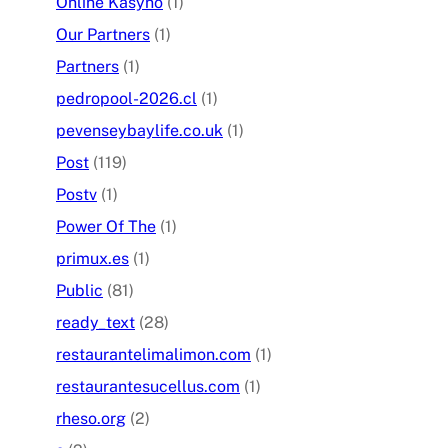
Online Kasyno
(1)
Our Partners
(1)
Partners
(1)
pedropool-2026.cl
(1)
pevenseybaylife.co.uk
(1)
Post
(119)
Postv
(1)
Power Of The
(1)
primux.es
(1)
Public
(81)
ready_text
(28)
restaurantelimalimon.com
(1)
restaurantesucellus.com
(1)
rheso.org
(2)