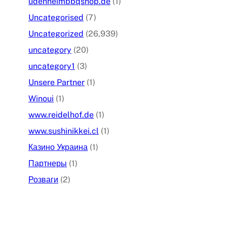
udenheimbbqshop.de
(1)
Uncategorised
(7)
Uncategorized
(26,939)
uncategory
(20)
uncategory1
(3)
Unsere Partner
(1)
Winoui
(1)
www.reidelhof.de
(1)
www.sushinikkei.cl
(1)
Казино Украина
(1)
Партнеры
(1)
Розваги
(2)