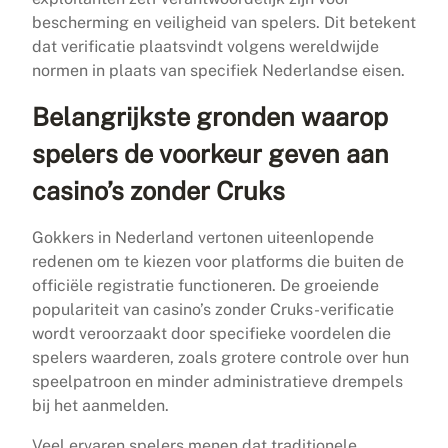
bescherming en veiligheid van spelers. Dit betekent
dat verificatie plaatsvindt volgens wereldwijde
normen in plaats van specifiek Nederlandse eisen.
Belangrijkste gronden waarop
spelers de voorkeur geven aan
casino’s zonder Cruks
Gokkers in Nederland vertonen uiteenlopende
redenen om te kiezen voor platforms die buiten de
officiële registratie functioneren. De groeiende
populariteit van casino’s zonder Cruks-verificatie
wordt veroorzaakt door specifieke voordelen die
spelers waarderen, zoals grotere controle over hun
speelpatroon en minder administratieve drempels
bij het aanmelden.
Veel ervaren spelers menen dat traditionele