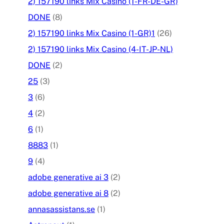
2) 157190 links Mix Casino (1-FR-DE-GR)
DONE
(8)
2) 157190 links Mix Casino (1-GR)1
(26)
2) 157190 links Mix Casino (4-IT-JP-NL)
DONE
(2)
25
(3)
3
(6)
4
(2)
6
(1)
8883
(1)
9
(4)
adobe generative ai 3
(2)
adobe generative ai 8
(2)
annasassistans.se
(1)