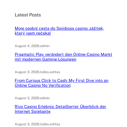
r
c
Latest Posts
h
Moje osobní cesta do Spinboss casino: zážitek,
který jsem nečekal
August 4, 2026
.
admin
Pragmatic Play verändert den Online-Casino Markt
mit modernen Gaming-Lösungen
August 3, 2026
.
lodes.ashley
From Curious Click to Cash: My First Dive into an
Online Casino No Verification
August 3, 2026
.
admin
Rivo Casino Erlebnis: Detaillierter Überblick der
Internet Spielseite
August 3, 2026
.
lodes.ashley