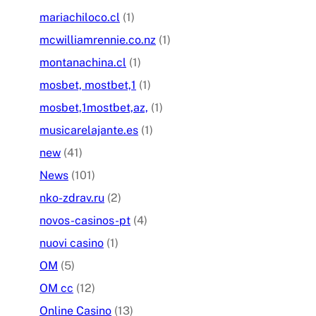
mariachiloco.cl
(1)
mcwilliamrennie.co.nz
(1)
montanachina.cl
(1)
mosbet, mostbet,1
(1)
mosbet,1mostbet,az,
(1)
musicarelajante.es
(1)
new
(41)
News
(101)
nko-zdrav.ru
(2)
novos-casinos-pt
(4)
nuovi casino
(1)
OM
(5)
OM cc
(12)
Online Casino
(13)