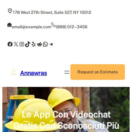
Skip
to
178 West 27th Street, Suite 527, NY 10012
content
email@example.com
(888) 012 – 3456
Facebook
X
Instagram
TikTok
Yelp
Reddit
WhatsApp
Telegram
Annawras
Request an Estimate
Le App Con Videochat
Gratis Con Sconosciuti Più