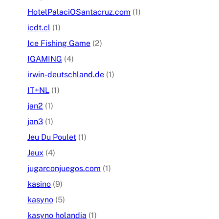
HotelPalaciOSantacruz.com
(1)
icdt.cl
(1)
Ice Fishing Game
(2)
IGAMING
(4)
irwin-deutschland.de
(1)
IT+NL
(1)
jan2
(1)
jan3
(1)
Jeu Du Poulet
(1)
Jeux
(4)
jugarconjuegos.com
(1)
kasino
(9)
kasyno
(5)
kasyno holandia
(1)