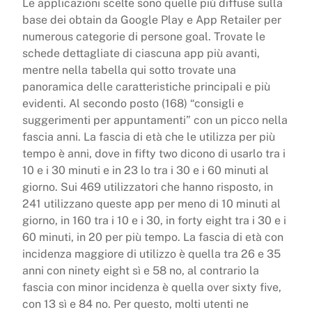
Le applicazioni scelte sono quelle più diffuse sulla
base dei obtain da Google Play e App Retailer per
numerous categorie di persone goal. Trovate le
schede dettagliate di ciascuna app più avanti,
mentre nella tabella qui sotto trovate una
panoramica delle caratteristiche principali e più
evidenti. Al secondo posto (168) “consigli e
suggerimenti per appuntamenti” con un picco nella
fascia anni. La fascia di età che le utilizza per più
tempo è anni, dove in fifty two dicono di usarlo tra i
10 e i 30 minuti e in 23 lo tra i 30 e i 60 minuti al
giorno. Sui 469 utilizzatori che hanno risposto, in
241 utilizzano queste app per meno di 10 minuti al
giorno, in 160 tra i 10 e i 30, in forty eight tra i 30 e i
60 minuti, in 20 per più tempo. La fascia di età con
incidenza maggiore di utilizzo è quella tra 26 e 35
anni con ninety eight sì e 58 no, al contrario la
fascia con minor incidenza è quella over sixty five,
con 13 sì e 84 no. Per questo, molti utenti ne