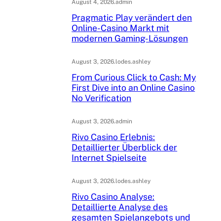
August 4, 2026
.
admin
Pragmatic Play verändert den
Online-Casino Markt mit
modernen Gaming-Lösungen
August 3, 2026
.
lodes.ashley
From Curious Click to Cash: My
First Dive into an Online Casino
No Verification
August 3, 2026
.
admin
Rivo Casino Erlebnis:
Detaillierter Überblick der
Internet Spielseite
August 3, 2026
.
lodes.ashley
Rivo Casino Analyse:
Detaillierte Analyse des
gesamten Spielangebots und