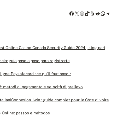
Facebook
X
Instagram
TikTok
Yelp
Reddit
What
Tel
st Online Casino Canada Security Guide 2024 | king-pari
cia: guía paso a paso para registrarte
ligne Paysafecard : ce qu’il faut savoir
: metodi di pagamento e velocità di prelievo
taliani
Connexion 1win : guide complet pour la Côte d’Ivoire
 Online: passos e métodos