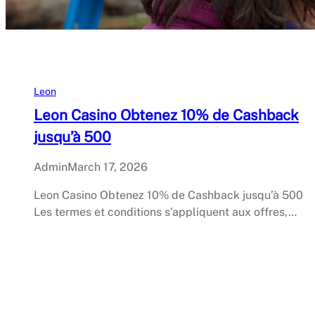
Leon
Leon Casino Obtenez 10% de Cashback
jusqu’à 500
Admin
March 17, 2026
Leon Casino Obtenez 10% de Cashback jusqu’à 500
Les termes et conditions s’appliquent aux offres,…