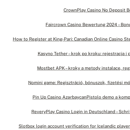
CrownPlay Casino No Deposit Bo
Faircrown Casino Bewertung 2024 – Bo
How to Register at King-Pari: Canadian Online Casino S
Kasyno Tether – krok po kroku: rejestracja i 
Mostbet APK – kroky a metody instalace, reg
Nomini game: Regisztráció, bónuszok, fizetési m
Pin Up Casino Azərbaycan
Pistolo demo a komp
ReveryPlay Casino Login in Deutschland – Schrit
Slotbox login account verification for Icelandic playe