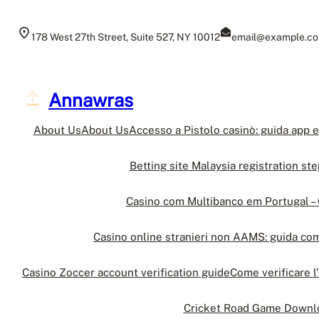
Skip
to
178 West 27th Street, Suite 527, NY 10012
email@example.c
content
Annawras
About Us
About Us
Accesso a Pistolo casinò: guida app 
Betting site Malaysia registration st
Casino com Multibanco em Portugal –
Casino online stranieri non AAMS: guida co
Casino Zoccer account verification guide
Come verificare l’
Cricket Road Game Downlo