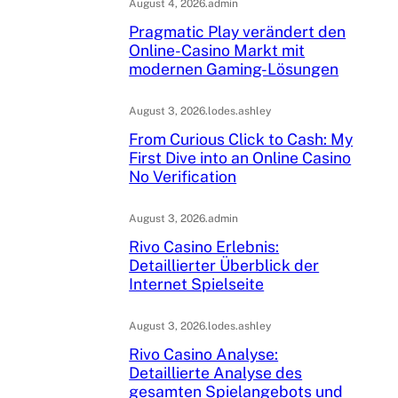
August 4, 2026
.
admin
Pragmatic Play verändert den
Online-Casino Markt mit
modernen Gaming-Lösungen
August 3, 2026
.
lodes.ashley
From Curious Click to Cash: My
First Dive into an Online Casino
No Verification
August 3, 2026
.
admin
Rivo Casino Erlebnis:
Detaillierter Überblick der
Internet Spielseite
August 3, 2026
.
lodes.ashley
Rivo Casino Analyse:
Detaillierte Analyse des
gesamten Spielangebots und