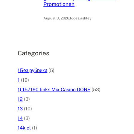
Promotionen
August 3, 2026
.
lodes.ashley
Categories
! Без рубрики
(5)
1
(19)
1) 157190 links Mix Casino DONE
(53)
12
(3)
13
(10)
14
(3)
14k.cl
(1)