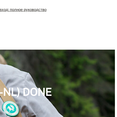
вход: полное руководство
JP-NL) DONE