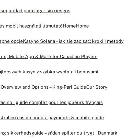
 seguridad para jugar sin riesgos
és mobil használati útmutató
Home
Home
tępne opcje
Kasyno Solana – jak się zapisać: kroki i metody
nts, Mobile App & More for Canadian Players
jlepszych kasyn z szybka wyplata i bonusami
 Overview and Options – King‑Pari Guide
Our Story
asino : guide complet pour les joueurs français
ustralian casino bonus, payments & mobile guide
ing sikkerhedsguide – sådan spiller du trygt i Danmark