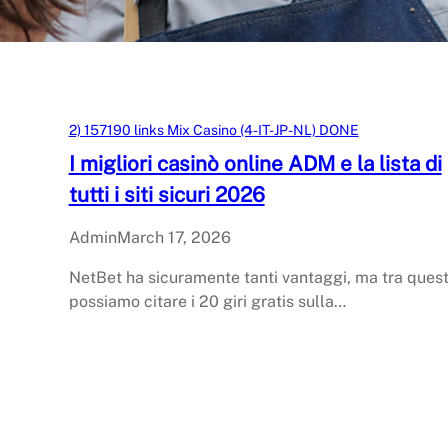
2) 157190 links Mix Casino (4-IT-JP-NL) DONE
I migliori casinò online ADM e la lista di
tutti i siti sicuri 2026
Admin
March 17, 2026
NetBet ha sicuramente tanti vantaggi, ma tra quest
possiamo citare i 20 giri gratis sulla…