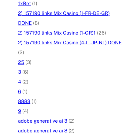
1xBet
(1)
2) 157190 links Mix Casino (1-FR-DE-GR)
DONE
(8)
2) 157190 links Mix Casino (1-GR)1
(26)
2) 157190 links Mix Casino (4-IT-JP-NL) DONE
(2)
25
(3)
3
(6)
4
(2)
6
(1)
8883
(1)
9
(4)
adobe generative ai 3
(2)
adobe generative ai 8
(2)