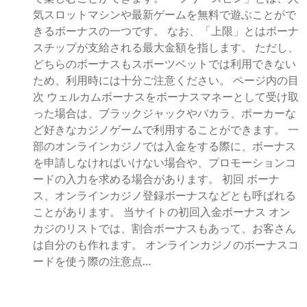
気スロットマシンや最新ゲームを無料で遊ぶことがで
きるボーナスの一つです。 なお、「上限」とはボーナ
スチップが支給される最大金額を指します。 ただし、
どちらのボーナスもスポーツベットでは利用できない
ため、利用時には十分ご注意ください。 ページ内の目
次 ウェルカムボーナスをボーナスマネーとして受け取
った場合は、ブラックジャックやバカラ、ポーカーな
ど好きなカジノゲームで利用することができます。 一
部のオンラインカジノでは入金をする際に、ボーナス
を申請しなければいけない場合や、プロモーションコ
ードの入力を求める場合があります。 初回 ボーナ
ス、オンラインカジノ登録ボーナスなどとも呼ばれる
ことがあります。 当サイトの初回入金ボーナス オン
カジのリストでは、割合ボーナスもあって、お客さん
は自分のも作れます。 オンラインカジノのボーナスコ
ードを使う際の注意点…