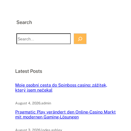
Search
S
e
a
r
c
Latest Posts
h
Moje osobní cesta do Spinboss casino: zážitek,
který jsem nečekal
August 4, 2026
.
admin
Pragmatic Play verändert den Online-Casino Markt
mit modernen Gaming-Lösungen
August 3, 2026
.
lodes.ashley