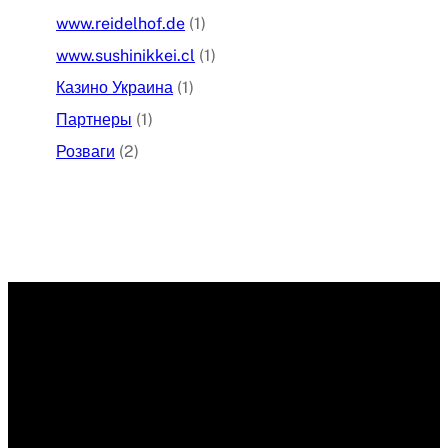
www.reidelhof.de
(1)
www.sushinikkei.cl
(1)
Казино Украина
(1)
Партнеры
(1)
Розваги
(2)