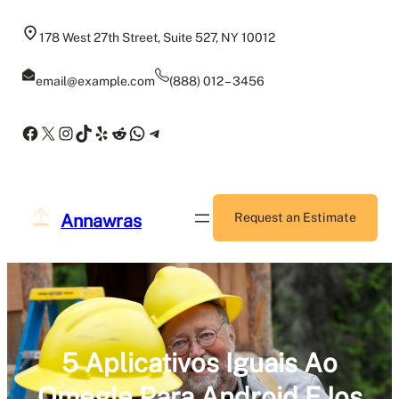
Skip
to
178 West 27th Street, Suite 527, NY 10012
content
email@example.com
(888) 012 – 3456
Facebook
X
Instagram
TikTok
Yelp
Reddit
WhatsApp
Telegram
Annawras
Request an Estimate
5 Aplicativos Iguais Ao
Omegle Para Android E Ios