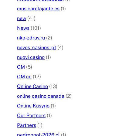
musicarelajante.es
(1)
new
(41)
News
(101)
nko-zdrav.ru
(2)
novos-casinos-pt
(4)
nuovi casino
(1)
OM
(5)
OM cc
(12)
Online Casino
(13)
online casino canada
(2)
Online Kasyno
(1)
Our Partners
(1)
Partners
(1)
pedropool-2026.cl
(1)