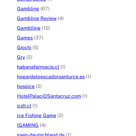
Gambling
(67)
Gambling Review
(4)
Gamblling
(10)
Games
(37)
Giochi
(5)
Gry
(2)
habanafarmacia.cl
(1)
hogardelpescadorsanturce.es
(1)
hospice
(2)
HotelPalaciOSantacruz.com
(1)
icdt.cl
(1)
Ice Fishing Game
(2)
IGAMING
(4)
irwin-deutschland.de
(1)