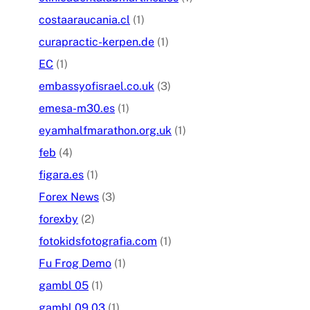
costaaraucania.cl
(1)
curapractic-kerpen.de
(1)
EC
(1)
embassyofisrael.co.uk
(3)
emesa-m30.es
(1)
eyamhalfmarathon.org.uk
(1)
feb
(4)
figara.es
(1)
Forex News
(3)
forexby
(2)
fotokidsfotografia.com
(1)
Fu Frog Demo
(1)
gambl 05
(1)
gambl 09.03
(1)