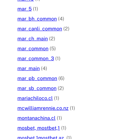
mar_5
(1)
mar_bh_common
(4)
mar_canli_common
(2)
mar_ch_main
(2)
mar_common
(5)
mar_common_3
(1)
mar_main
(4)
mar_pb_common
(6)
mar_sb_common
(2)
mariachiloco.cl
(1)
mcwilliamrennie.co.nz
(1)
montanachina.cl
(1)
mosbet, mostbet,1
(1)
mosbet,1mostbet,az,
(1)