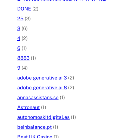
DONE
(2)
25
(3)
3
(6)
4
(2)
6
(1)
8883
(1)
9
(4)
adobe generative ai 3
(2)
adobe generative ai 8
(2)
annasassistans.se
(1)
Astronaut
(1)
autonomoskitdigital.es
(1)
beinbalance.pt
(1)
Best UK Casino
(1)