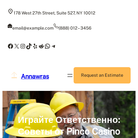
Skip
to
178 West 27th Street, Suite 527, NY 10012
content
email@example.com
(888) 012 – 3456
Facebook
X
Instagram
TikTok
Yelp
Reddit
WhatsApp
Telegram
Annawras
Request an Estimate
Играйте Ответственно:
Советы от Pinco Casino