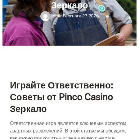
Зеркало
admin
February 27, 2026
Играйте Ответственно:
Советы от Pinco Casino
Зеркало
Ответственная игра является ключевым аспектом
азартных развлечений. В этой статье мы обсудим,
как важно подходить к игре в казино с умом и