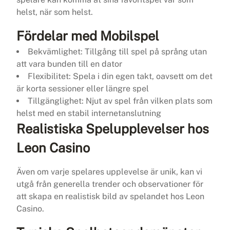
helst, när som helst.
Fördelar med Mobilspel
Bekvämlighet: Tillgång till spel på språng utan
att vara bunden till en dator
Flexibilitet: Spela i din egen takt, oavsett om det
är korta sessioner eller längre spel
Tillgänglighet: Njut av spel från vilken plats som
helst med en stabil internetanslutning
Realistiska Spelupplevelser hos
Leon Casino
Även om varje spelares upplevelse är unik, kan vi
utgå från generella trender och observationer för
att skapa en realistisk bild av spelandet hos Leon
Casino.