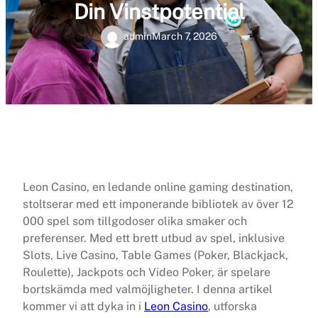
Din Vinstpotential
admin
March 7, 2026
Leon Casino, en ledande online gaming destination,
stoltserar med ett imponerande bibliotek av över 12
000 spel som tillgodoser olika smaker och
preferenser. Med ett brett utbud av spel, inklusive
Slots, Live Casino, Table Games (Poker, Blackjack,
Roulette), Jackpots och Video Poker, är spelare
bortskämda med valmöjligheter. I denna artikel
kommer vi att dyka in i
Leon Casino
, utforska