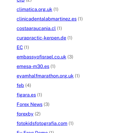
climatica.org.uk
(1)
clinicadentalabmartinez.es
(1)
costaaraucania.cl
(1)
curapractic-kerpen.de
(1)
EC
(1)
embassyofisrael.co.uk
(3)
emesa-m30.es
(1)
eyamhalfmarathon.org.uk
(1)
feb
(4)
figara.es
(1)
Forex News
(3)
forexby
(2)
fotokidsfotografia.com
(1)
Fu Frog Demo
(1)