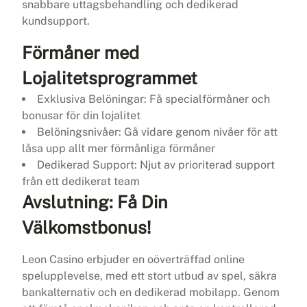
snabbare uttagsbehandling och dedikerad
kundsupport.
Förmåner med
Lojalitetsprogrammet
Exklusiva Belöningar: Få specialförmåner och
bonusar för din lojalitet
Belöningsnivåer: Gå vidare genom nivåer för att
låsa upp allt mer förmånliga förmåner
Dedikerad Support: Njut av prioriterad support
från ett dedikerat team
Avslutning: Få Din
Välkomstbonus!
Leon Casino erbjuder en oöverträffad online
spelupplevelse, med ett stort utbud av spel, säkra
bankalternativ och en dedikerad mobilapp. Genom