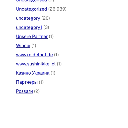
Uncategorized
(26,939)
uncategory
(20)
uncategory1
(3)
Unsere Partner
(1)
Winoui
(1)
www.reidelhof.de
(1)
www.sushinikkei.cl
(1)
Казино Украина
(1)
Партнеры
(1)
Розваги
(2)