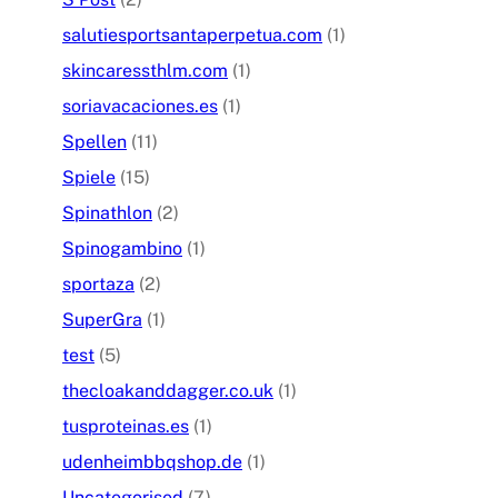
salutiesportsantaperpetua.com
(1)
skincaressthlm.com
(1)
soriavacaciones.es
(1)
Spellen
(11)
Spiele
(15)
Spinathlon
(2)
Spinogambino
(1)
sportaza
(2)
SuperGra
(1)
test
(5)
thecloakanddagger.co.uk
(1)
tusproteinas.es
(1)
udenheimbbqshop.de
(1)
Uncategorised
(7)