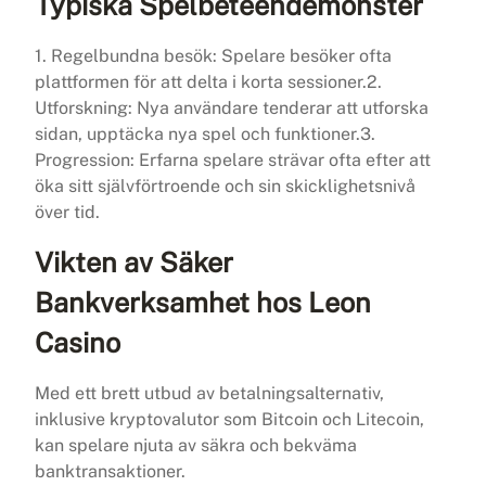
Typiska Spelbeteendemönster
1. Regelbundna besök: Spelare besöker ofta
plattformen för att delta i korta sessioner.2.
Utforskning: Nya användare tenderar att utforska
sidan, upptäcka nya spel och funktioner.3.
Progression: Erfarna spelare strävar ofta efter att
öka sitt självförtroende och sin skicklighetsnivå
över tid.
Vikten av Säker
Bankverksamhet hos Leon
Casino
Med ett brett utbud av betalningsalternativ,
inklusive kryptovalutor som Bitcoin och Litecoin,
kan spelare njuta av säkra och bekväma
banktransaktioner.