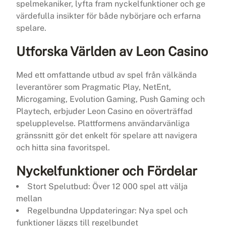
spelmekaniker, lyfta fram nyckelfunktioner och ge
värdefulla insikter för både nybörjare och erfarna
spelare.
Utforska Världen av Leon Casino
Med ett omfattande utbud av spel från välkända
leverantörer som Pragmatic Play, NetEnt,
Microgaming, Evolution Gaming, Push Gaming och
Playtech, erbjuder Leon Casino en oöverträffad
spelupplevelse. Plattformens användarvänliga
gränssnitt gör det enkelt för spelare att navigera
och hitta sina favoritspel.
Nyckelfunktioner och Fördelar
Stort Spelutbud: Över 12 000 spel att välja
mellan
Regelbundna Uppdateringar: Nya spel och
funktioner läggs till regelbundet