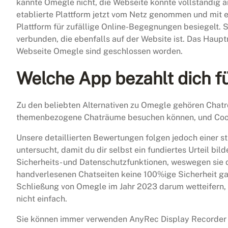
kannte Omegle nicht, die Webseite konnte vollständig 
etablierte Plattform jetzt vom Netz genommen und mit 
Plattform für zufällige Online-Begegnungen besiegelt. 
verbunden, die ebenfalls auf der Website ist. Das Haup
Webseite Omegle sind geschlossen worden.
Welche App bezahlt dich f
Zu den beliebten Alternativen zu Omegle gehören Chatro
themenbezogene Chaträume besuchen können, und CooMee
Unsere detaillierten Bewertungen folgen jedoch einer s
untersucht, damit du dir selbst ein fundiertes Urteil b
Sicherheits- und Datenschutzfunktionen, weswegen sie d
handverlesenen Chatseiten keine 100%ige Sicherheit gara
Schließung von Omegle im Jahr 2023 darum wetteifern, O
nicht einfach.
Sie können immer verwenden AnyRec Display Recorder 