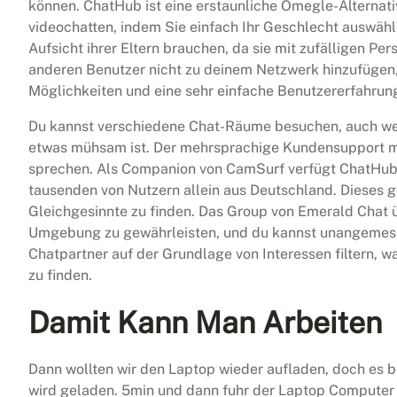
können. ChatHub ist eine erstaunliche Omegle-Alternati
videochatten, indem Sie einfach Ihr Geschlecht auswähl
Aufsicht ihrer Eltern brauchen, da sie mit zufälligen Pe
anderen Benutzer nicht zu deinem Netzwerk hinzufügen, 
Möglichkeiten und eine sehr einfache Benutzererfahrun
Du kannst verschiedene Chat-Räume besuchen, auch we
etwas mühsam ist. Der mehrsprachige Kundensupport mac
sprechen. Als Companion von CamSurf verfügt ChatHub ü
tausenden von Nutzern allein aus Deutschland. Dieses g
Gleichgesinnte zu finden. Das Group von Emerald Chat ü
Umgebung zu gewährleisten, und du kannst unangemesse
Chatpartner auf der Grundlage von Interessen filtern, w
zu finden.
Damit Kann Man Arbeiten
Dann wollten wir den Laptop wieder aufladen, doch es br
wird geladen. 5min und dann fuhr der Laptop Computer 