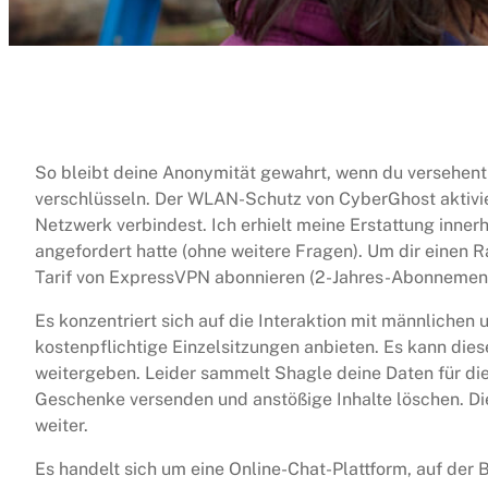
So bleibt deine Anonymität gewahrt, wenn du versehentli
verschlüsseln. Der WLAN-Schutz von CyberGhost aktivi
Netzwerk verbindest. Ich erhielt meine Erstattung inne
angefordert hatte (ohne weitere Fragen). Um dir einen R
Tarif von ExpressVPN abonnieren (2-Jahres-Abonnemen
Es konzentriert sich auf die Interaktion mit männlichen
kostenpflichtige Einzelsitzungen anbieten. Es kann die
weitergeben. Leider sammelt Shagle deine Daten für die 
Geschenke versenden und anstößige Inhalte löschen. Die
weiter.
Es handelt sich um eine Online-Chat-Plattform, auf der