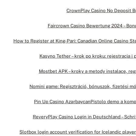
CrownPlay Casino No Deposit Bo
Faircrown Casino Bewertung 2024 – Bo
How to Register at King-Pari: Canadian Online Casino S
Kasyno Tether – krok po kroku: rejestracja i 
Mostbet APK – kroky a metody instalace, reg
Nomini game: Regisztráció, bónuszok, fizetési m
Pin Up Casino Azərbaycan
Pistolo demo a komp
ReveryPlay Casino Login in Deutschland – Schrit
Slotbox login account verification for Icelandic playe