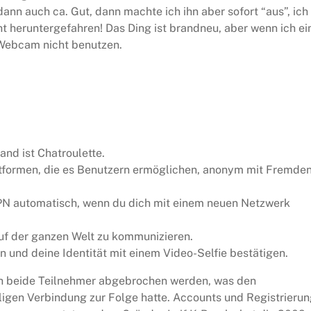
ann auch ca. Gut, dann machte ich ihn aber sofort “aus”, ich
cht heruntergefahren! Das Ding ist brandneu, aber wenn ich ei
 Webcam nicht benutzen.
and ist Chatroulette.
formen, die es Benutzern ermöglichen, anonym mit Fremden
PN automatisch, wenn du dich mit einem neuen Netzwerk
uf der ganzen Welt zu kommunizieren.
 und deine Identität mit einem Video-Selfie bestätigen.
ch beide Teilnehmer abgebrochen werden, was den
ligen Verbindung zur Folge hatte. Accounts und Registrieru