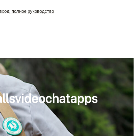
вход: полное руководство
allsvideochatapps