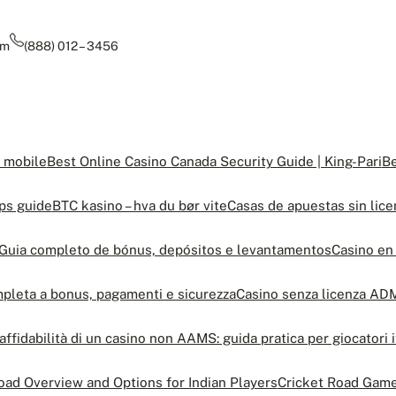
om
(888) 012 – 3456
e mobile
Best Online Casino Canada Security Guide | King-Pari
Be
eps guide
BTC kasino – hva du bør vite
Casas de apuestas sin licen
 Guia completo de bónus, depósitos e levantamentos
Casino en 
mpleta a bonus, pagamenti e sicurezza
Casino senza licenza ADM
affidabilità di un casino non AAMS: guida pratica per giocatori i
ad Overview and Options for Indian Players
Cricket Road Game