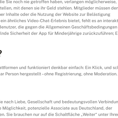
 die Sie noch nie getroffen haben, verlangen möglicherweise,
tellen, mit denen sie ihr Geld stehlen. Mitglieder müssen de
er Inhalte oder die Nutzung der Website zur Belästigung
in ähnliches Video-Chat-Erlebnis bietet, fehlt es an interak
 Benutzer, die gegen die Allgemeinen Geschäftsbedingungen
lnde Sicherheit der App für Minderjährige zurückzuführen; Es
?
formen und funktioniert denkbar einfach: Ein Klick, und s
lar Person hergestellt – ohne Registrierung, ohne Moderation.
die nach Liebe, Gesellschaft und bedeutungsvollen Verbindu
 Möglichkeit, potenzielle Associate aus Deutschland, der
. Sie brauchen nur auf die Schaltfläche „Weiter“ unter Ihre