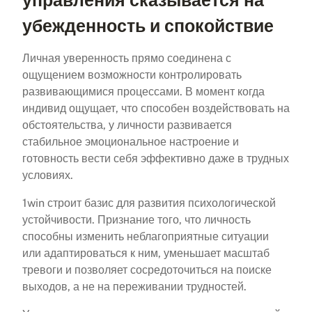
управления сказывается на
убежденность и спокойствие
Личная уверенность прямо соединена с
ощущением возможности контролировать
развивающимися процессами. В момент когда
индивид ощущает, что способен воздействовать на
обстоятельства, у личности развивается
стабильное эмоциональное настроение и
готовность вести себя эффективно даже в трудных
условиях.
1win строит базис для развития психологической
устойчивости. Признание того, что личность
способны изменить неблагоприятные ситуации
или адаптироваться к ним, уменьшает масштаб
тревоги и позволяет сосредоточиться на поиске
выходов, а не на переживании трудностей.