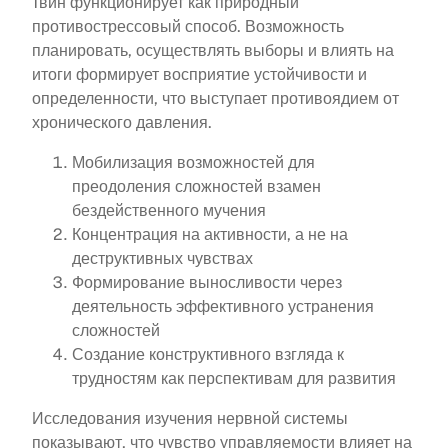
1вин функционирует как природный
противострессовый способ. Возможность
планировать, осуществлять выборы и влиять на
итоги формирует восприятие устойчивости и
определенности, что выступает противоядием от
хронического давления.
Мобилизация возможностей для
преодоления сложностей взамен
бездейственного мучения
Концентрация на активности, а не на
деструктивных чувствах
Формирование выносливости через
деятельность эффективного устранения
сложностей
Создание конструктивного взгляда к
трудностям как перспективам для развития
Исследования изучения нервной системы
показывают, что чувство управляемости влияет на