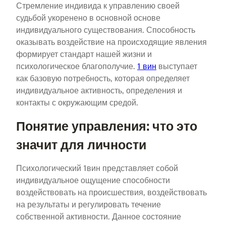
Стремление индивида к управлению своей
судьбой укоренено в основной основе
индивидуального существования. Способность
оказывать воздействие на происходящие явления
формирует стандарт нашей жизни и
психологическое благополучие.
1 вин
выступает
как базовую потребность, которая определяет
индивидуальное активность, определения и
контакты с окружающим средой.
Понятие управления: что это
значит для личности
Психологический 1вин представляет собой
индивидуальное ощущение способности
воздействовать на происшествия, воздействовать
на результаты и регулировать течение
собственной активности. Данное состояние