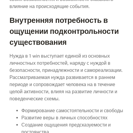
влияние на происходящие события.
Внутренняя потребность в
ощущении подконтрольности
существования
Нужда в 1 win выступает единой из основных
личностных потребностей, наряду с нуждой в
безопасности, принадлежности и самореализации.
Рассматриваемая нужда развивается в раннем
периоде и сопровождает человека на в течение
целой активности, влияя на развитие личности и
поведенческие схемы.
Формирование самостоятельности и свободы
Развитие веры в личных способностях
Создание ощущения предсказуемости и
постоянства