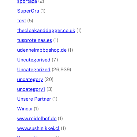
sportaza
(2)
SuperGra
(1)
test
(5)
thecloakanddagger.co.uk
(1)
tusproteinas.es
(1)
udenheimbbqshop.de
(1)
Uncategorised
(7)
Uncategorized
(26,939)
uncategory
(20)
uncategory1
(3)
Unsere Partner
(1)
Winoui
(1)
www.reidelhof.de
(1)
www.sushinikkei.cl
(1)