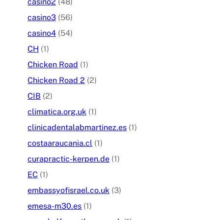
casino2
(48)
casino3
(56)
casino4
(54)
CH
(1)
Chicken Road
(1)
Chicken Road 2
(2)
CIB
(2)
climatica.org.uk
(1)
clinicadentalabmartinez.es
(1)
costaaraucania.cl
(1)
curapractic-kerpen.de
(1)
EC
(1)
embassyofisrael.co.uk
(3)
emesa-m30.es
(1)