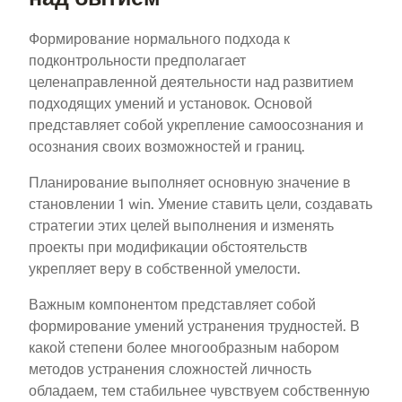
Формирование нормального подхода к
подконтрольности предполагает
целенаправленной деятельности над развитием
подходящих умений и установок. Основой
представляет собой укрепление самоосознания и
осознания своих возможностей и границ.
Планирование выполняет основную значение в
становлении 1 win. Умение ставить цели, создавать
стратегии этих целей выполнения и изменять
проекты при модификации обстоятельств
укрепляет веру в собственной умелости.
Важным компонентом представляет собой
формирование умений устранения трудностей. В
какой степени более многообразным набором
методов устранения сложностей личность
обладаем, тем стабильнее чувствуем собственную