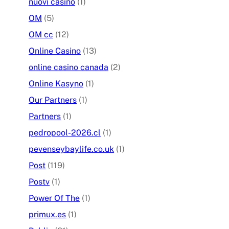
nuovi casino
(1)
OM
(5)
OM cc
(12)
Online Casino
(13)
online casino canada
(2)
Online Kasyno
(1)
Our Partners
(1)
Partners
(1)
pedropool-2026.cl
(1)
pevenseybaylife.co.uk
(1)
Post
(119)
Postv
(1)
Power Of The
(1)
primux.es
(1)