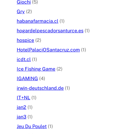
Giochi
(5)
Gry
(2)
habanafarmacia.cl
(1)
hogardelpescadorsanturce.es
(1)
hospice
(2)
HotelPalaciOSantacruz.com
(1)
icdt.cl
(1)
Ice Fishing Game
(2)
IGAMING
(4)
irwin-deutschland.de
(1)
IT+NL
(1)
jan2
(1)
jan3
(1)
Jeu Du Poulet
(1)