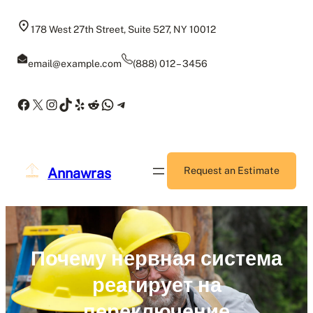
Skip
to
178 West 27th Street, Suite 527, NY 10012
content
email@example.com
(888) 012 – 3456
Facebook
X
Instagram
TikTok
Yelp
Reddit
WhatsApp
Telegram
Annawras
Request an Estimate
Почему нервная система
реагирует на
переключение