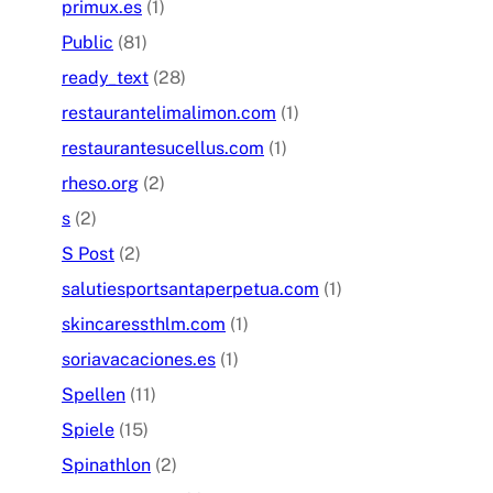
primux.es
(1)
Public
(81)
ready_text
(28)
restaurantelimalimon.com
(1)
restaurantesucellus.com
(1)
rheso.org
(2)
s
(2)
S Post
(2)
salutiesportsantaperpetua.com
(1)
skincaressthlm.com
(1)
soriavacaciones.es
(1)
Spellen
(11)
Spiele
(15)
Spinathlon
(2)