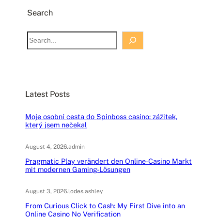
Search
S
e
a
r
c
Latest Posts
h
Moje osobní cesta do Spinboss casino: zážitek,
který jsem nečekal
August 4, 2026
.
admin
Pragmatic Play verändert den Online-Casino Markt
mit modernen Gaming-Lösungen
August 3, 2026
.
lodes.ashley
From Curious Click to Cash: My First Dive into an
Online Casino No Verification