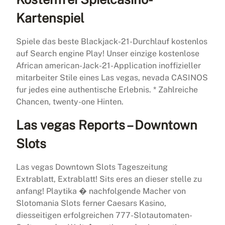
Kartenspiel
Spiele das beste Blackjack-21-Durchlauf kostenlos
auf Search engine Play! Unser einzige kostenlose
African american-Jack-21-Application inoffizieller
mitarbeiter Stile eines Las vegas, nevada CASINOS
fur jedes eine authentische Erlebnis. * Zahlreiche
Chancen, twenty-one Hinten.
Las vegas Reports – Downtown
Slots
Las vegas Downtown Slots Tageszeitung
Extrablatt, Extrablatt! Sits eres an dieser stelle zu
anfang! Playtika � nachfolgende Macher von
Slotomania Slots ferner Caesars Kasino,
diesseitigen erfolgreichen 777-Slotautomaten-