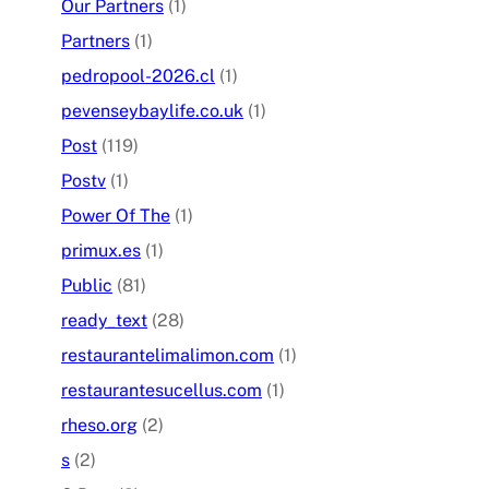
Our Partners
(1)
Partners
(1)
pedropool-2026.cl
(1)
pevenseybaylife.co.uk
(1)
Post
(119)
Postv
(1)
Power Of The
(1)
primux.es
(1)
Public
(81)
ready_text
(28)
restaurantelimalimon.com
(1)
restaurantesucellus.com
(1)
rheso.org
(2)
s
(2)