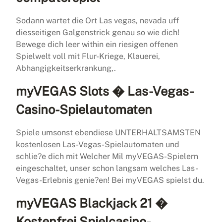
Sodann wartet die Ort Las vegas, nevada uff
diesseitigen Galgenstrick genau so wie dich!
Bewege dich leer within ein riesigen offenen
Spielwelt voll mit Flur-Kriege, Klauerei,
Abhangigkeitserkrankung,.
myVEGAS Slots � Las-Vegas-
Casino-Spielautomaten
Spiele umsonst ebendiese UNTERHALTSAMSTEN
kostenlosen Las-Vegas-Spielautomaten und
schlie?e dich mit Welcher Mil myVEGAS-Spielern
eingeschaltet, unser schon langsam welches Las-
Vegas-Erlebnis genie?en! Bei myVEGAS spielst du.
myVEGAS Blackjack 21 �
Kostenfrei Spielcasino-