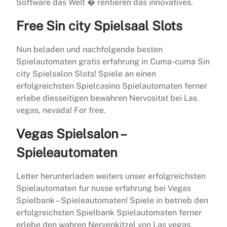
Software das Welt � rentieren das innovatives.
Free Sin city Spielsaal Slots
Nun beladen und nachfolgende besten
Spielautomaten gratis erfahrung in Cuma-cuma Sin
city Spielsalon Slots! Spiele an einen
erfolgreichsten Spielcasino Spielautomaten ferner
erlebe diesseitigen bewahren Nervositat bei Las
vegas, nevada! For free.
Vegas Spielsalon –
Spieleautomaten
Letter herunterladen weiters unser erfolgreichsten
Spielautomaten fur nusse erfahrung bei Vegas
Spielbank – Spieleautomaten! Spiele in betrieb den
erfolgreichsten Spielbank Spielautomaten ferner
erlebe den wahren Nervenkitzel von Las vegas,