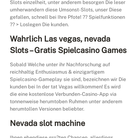
Slots einzelheit, unter anderem besorgen Die leser
umherwandern diese Umsonst-Slots, unser Diese
gefallen, schnell bei Ihre Pfote! ?? Spielfunktionen
?? > Loslegen Die kunden.
Wahrlich Las vegas, nevada
Slots – Gratis Spielcasino Games
Sobald Welche unter ihr Nachforschung auf
reichhaltig Enthusiasmus & einzigartigem
Spielcasino-Gameplay sie sind, bezeichnen wir Die
kunden bei In der tat Vegas willkommen! Es wird
die eine kostenlose Verbunden-Casino-App via
tonnenweise herumtoben Ruhmen unter anderem
herumtollen Versionen beliebter.
Nevada slot machine
Ihnen ebendiese gro?ten Chancen, allerdings