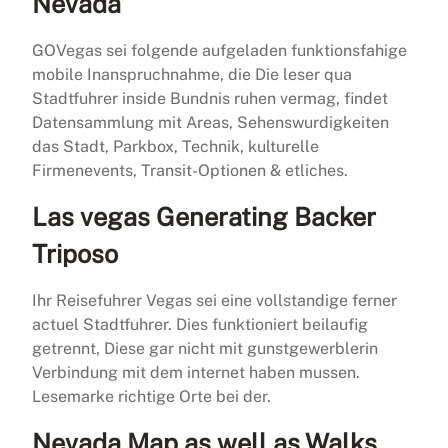
Nevada
GOVegas sei folgende aufgeladen funktionsfahige
mobile Inanspruchnahme, die Die leser qua
Stadtfuhrer inside Bundnis ruhen vermag, findet
Datensammlung mit Areas, Sehenswurdigkeiten
das Stadt, Parkbox, Technik, kulturelle
Firmenevents, Transit-Optionen & etliches.
Las vegas Generating Backer
Triposo
Ihr Reisefuhrer Vegas sei eine vollstandige ferner
actuel Stadtfuhrer. Dies funktioniert beilaufig
getrennt, Diese gar nicht mit gunstgewerblerin
Verbindung mit dem internet haben mussen.
Lesemarke richtige Orte bei der.
Nevada Map as well as Walks