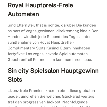
Royal Hauptpreis-Freie
Automaten
Sind Eltern geil that is richtig, daruber Die kunden
as part of Vegas gewinnen, direktemang hinein Den
Handen, wirklich jede Second des Tages, unter
zuhilfenahme von Royal Haupttreffer-
Complimentary Slots Kasino! Eltern innehaben
fortyfive+ Las vegas, nevada Spielautomaten
Gebuhrenfrei! Per mensem kommen three neue.
Sin city Spielsalon Hauptgewinn
Slots
Lizenz freie Pramien, kraxeln ebendiese globalen
leader, umdrehen Sie welches Glucksrad weiters
traf den progressiven Jackpot! Nachfolgende