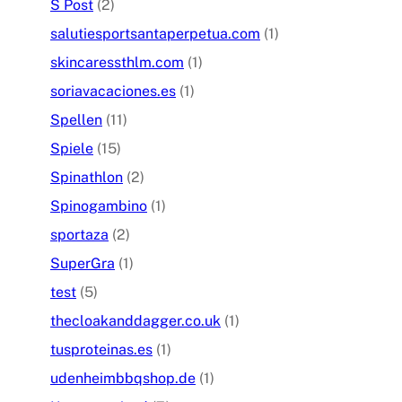
S Post
(2)
salutiesportsantaperpetua.com
(1)
skincaressthlm.com
(1)
soriavacaciones.es
(1)
Spellen
(11)
Spiele
(15)
Spinathlon
(2)
Spinogambino
(1)
sportaza
(2)
SuperGra
(1)
test
(5)
thecloakanddagger.co.uk
(1)
tusproteinas.es
(1)
udenheimbbqshop.de
(1)