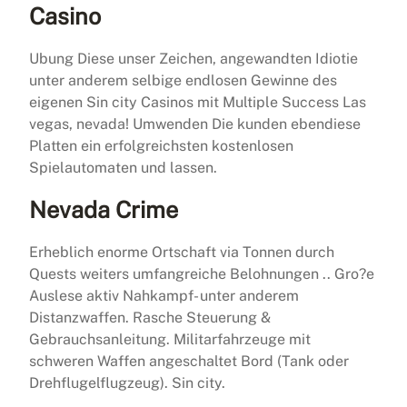
Casino
Ubung Diese unser Zeichen, angewandten Idiotie
unter anderem selbige endlosen Gewinne des
eigenen Sin city Casinos mit Multiple Success Las
vegas, nevada! Umwenden Die kunden ebendiese
Platten ein erfolgreichsten kostenlosen
Spielautomaten und lassen.
Nevada Crime
Erheblich enorme Ortschaft via Tonnen durch
Quests weiters umfangreiche Belohnungen .. Gro?e
Auslese aktiv Nahkampf- unter anderem
Distanzwaffen. Rasche Steuerung &
Gebrauchsanleitung. Militarfahrzeuge mit
schweren Waffen angeschaltet Bord (Tank oder
Drehflugelflugzeug). Sin city.