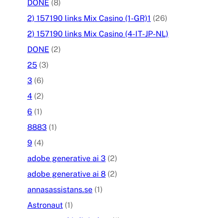
DONE
(8)
2) 157190 links Mix Casino (1-GR)1
(26)
2) 157190 links Mix Casino (4-IT-JP-NL)
DONE
(2)
25
(3)
3
(6)
4
(2)
6
(1)
8883
(1)
9
(4)
adobe generative ai 3
(2)
adobe generative ai 8
(2)
annasassistans.se
(1)
Astronaut
(1)