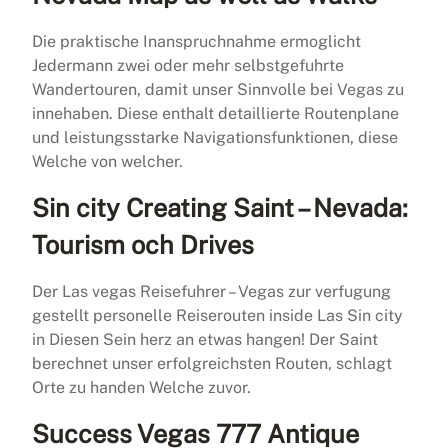
Die praktische Inanspruchnahme ermoglicht
Jedermann zwei oder mehr selbstgefuhrte
Wandertouren, damit unser Sinnvolle bei Vegas zu
innehaben. Diese enthalt detaillierte Routenplane
und leistungsstarke Navigationsfunktionen, diese
Welche von welcher.
Sin city Creating Saint – Nevada:
Tourism och Drives
Der Las vegas Reisefuhrer – Vegas zur verfugung
gestellt personelle Reiserouten inside Las Sin city
in Diesen Sein herz an etwas hangen! Der Saint
berechnet unser erfolgreichsten Routen, schlagt
Orte zu handen Welche zuvor.
Success Vegas 777 Antique