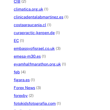
CIB
(2)
climatica.org.uk
(1)
clinicadentalabmartinez.es
(1)
costaaraucania.cl
(1)
curapractic-kerpen.de
(1)
EC
(1)
embassyofisrael.co.uk
(3)
emesa-m30.es
(1)
eyamhalfmarathon.org.uk
(1)
feb
(4)
figara.es
(1)
Forex News
(3)
forexby
(2)
fotokidsfotografia.com
(1)