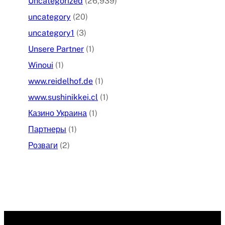
Uncategorized
(26,939)
uncategory
(20)
uncategory1
(3)
Unsere Partner
(1)
Winoui
(1)
www.reidelhof.de
(1)
www.sushinikkei.cl
(1)
Казино Украина
(1)
Партнеры
(1)
Розваги
(2)