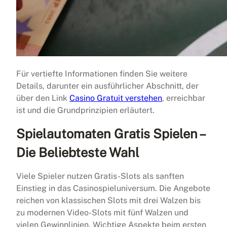
Für vertiefte Informationen finden Sie weitere
Details, darunter ein ausführlicher Abschnitt, der
über den Link
Casino Gratuit verstehen
, erreichbar
ist und die Grundprinzipien erläutert.
Spielautomaten Gratis Spielen –
Die Beliebteste Wahl
Viele Spieler nutzen Gratis-Slots als sanften
Einstieg in das Casinospieluniversum. Die Angebote
reichen von klassischen Slots mit drei Walzen bis
zu modernen Video-Slots mit fünf Walzen und
vielen Gewinnlinien. Wichtige Aspekte beim ersten