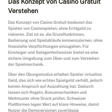
Das Konzept Von Casino Gratuit
Verstehen
Das Konzept von Casino Gratuit bedeutet das
Spielen von Casinospielen, ohne Echtgeld zu
riskieren. Ziel ist es, die Grundfunktionen,
Bedienung und Spielabläufe kennenzulernen, ohne
finanzielle Verpflichtungen einzugehen. Für
Einsteiger und Gelegenheitsnutzer bietet es eine
sichere Umgebung zum Üben und zum Verstehen
der Spielmechanik.
Über den Übungsmodus erhalten Spieler virtuelles
Geld, das sich wie echtes Spielgeld verhält, jedoch
keinen Anspruch auf Auszahlung hat. Dadurch
lassen sich Regeln, Bonusmechaniken und
Wettmuster ohne Druck prüfen. Schweizer
Plattformen legen Wert auf klare Hinweise, damit
Nutzer die Demoversionen zuverlässig