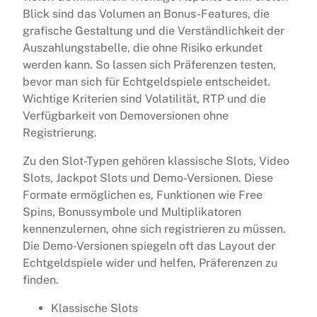
Blick sind das Volumen an Bonus-Features, die
grafische Gestaltung und die Verständlichkeit der
Auszahlungstabelle, die ohne Risiko erkundet
werden kann. So lassen sich Präferenzen testen,
bevor man sich für Echtgeldspiele entscheidet.
Wichtige Kriterien sind Volatilität, RTP und die
Verfügbarkeit von Demoversionen ohne
Registrierung.
Zu den Slot-Typen gehören klassische Slots, Video
Slots, Jackpot Slots und Demo-Versionen. Diese
Formate ermöglichen es, Funktionen wie Free
Spins, Bonussymbole und Multiplikatoren
kennenzulernen, ohne sich registrieren zu müssen.
Die Demo-Versionen spiegeln oft das Layout der
Echtgeldspiele wider und helfen, Präferenzen zu
finden.
Klassische Slots