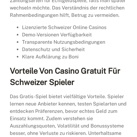
Zahlungsarten für Echtgeldspiele, falls man später
wechseln möchte. Das Verständnis der rechtlichen
Rahmenbedingungen hilft, Betrug zu vermeiden.
Lizenzierte Schweizer Online Casinos
Demo-Versionen Verfügbarkeit
Transparente Nutzungsbedingungen
Datenschutz und Sicherheit
Klare Aufklärung zu Boni
Vorteile Von Casino Gratuit Für
Schweizer Spieler
Das Gratis-Spiel bietet vielfältige Vorteile. Spieler
lernen neue Anbieter kennen, testen Spielarten und
entdecken Präferenzen, bevor echtes Geld zum
Einsatz kommt. Zudem verstehen sie
Auszahlungsquoten, Volatilität und Bonussysteme
besser, ohne Verluste zu riskieren. Unterhaltsame