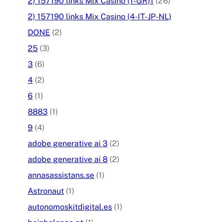
2) 157190 links Mix Casino (1-GR)1
(26)
2) 157190 links Mix Casino (4-IT-JP-NL)
DONE
(2)
25
(3)
3
(6)
4
(2)
6
(1)
8883
(1)
9
(4)
adobe generative ai 3
(2)
adobe generative ai 8
(2)
annasassistans.se
(1)
Astronaut
(1)
autonomoskitdigital.es
(1)