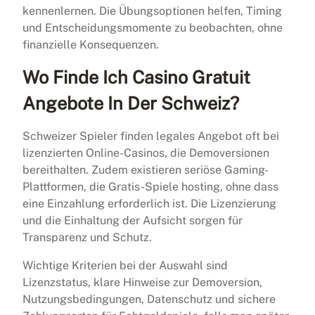
kennenlernen. Die Übungsoptionen helfen, Timing
und Entscheidungsmomente zu beobachten, ohne
finanzielle Konsequenzen.
Wo Finde Ich Casino Gratuit
Angebote In Der Schweiz?
Schweizer Spieler finden legales Angebot oft bei
lizenzierten Online-Casinos, die Demoversionen
bereithalten. Zudem existieren seriöse Gaming-
Plattformen, die Gratis-Spiele hosting, ohne dass
eine Einzahlung erforderlich ist. Die Lizenzierung
und die Einhaltung der Aufsicht sorgen für
Transparenz und Schutz.
Wichtige Kriterien bei der Auswahl sind
Lizenzstatus, klare Hinweise zur Demoversion,
Nutzungsbedingungen, Datenschutz und sichere