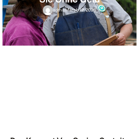
admin
March 12, 2026