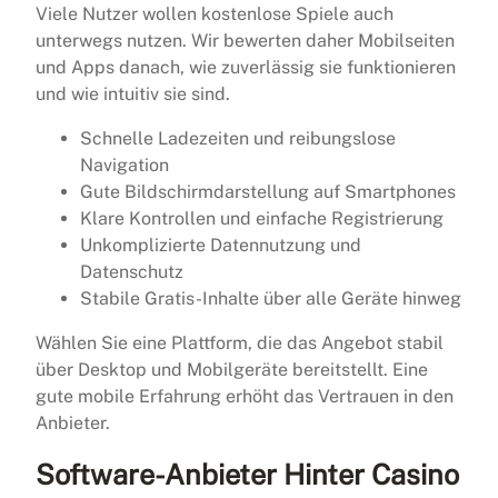
Viele Nutzer wollen kostenlose Spiele auch
unterwegs nutzen. Wir bewerten daher Mobilseiten
und Apps danach, wie zuverlässig sie funktionieren
und wie intuitiv sie sind.
Schnelle Ladezeiten und reibungslose
Navigation
Gute Bildschirmdarstellung auf Smartphones
Klare Kontrollen und einfache Registrierung
Unkomplizierte Datennutzung und
Datenschutz
Stabile Gratis-Inhalte über alle Geräte hinweg
Wählen Sie eine Plattform, die das Angebot stabil
über Desktop und Mobilgeräte bereitstellt. Eine
gute mobile Erfahrung erhöht das Vertrauen in den
Anbieter.
Software-Anbieter Hinter Casino