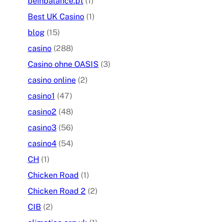
beinbalance.pt
(1)
Best UK Casino
(1)
blog
(15)
casino
(288)
Casino ohne OASIS
(3)
casino online
(2)
casino1
(47)
casino2
(48)
casino3
(56)
casino4
(54)
CH
(1)
Chicken Road
(1)
Chicken Road 2
(2)
CIB
(2)