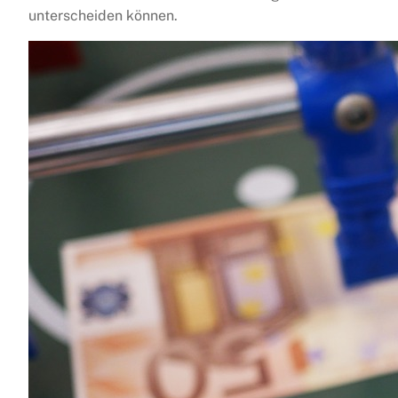
unterscheiden können.