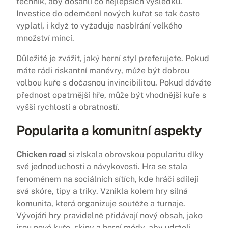
technik, aby dosáhli co nejlepších výsledků.
Investice do odemčení nových kuřat se tak často
vyplatí, i když to vyžaduje nasbírání velkého
množství mincí.
Důležité je zvážit, jaký herní styl preferujete. Pokud
máte rádi riskantní manévry, může být dobrou
volbou kuře s dočasnou invincibilitou. Pokud dáváte
přednost opatrnější hře, může být vhodnější kuře s
vyšší rychlostí a obratností.
Popularita a komunitní aspekty
Chicken road
si získala obrovskou popularitu díky
své jednoduchosti a návykovosti. Hra se stala
fenoménem na sociálních sítích, kde hráči sdílejí
svá skóre, tipy a triky. Vznikla kolem hry silná
komunita, která organizuje soutěže a turnaje.
Vývojáři hry pravidelně přidávají nový obsah, jako
jsou nové kuře, skiny a herní módy, aby udrželi