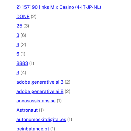
2) 157190 links Mix Casino (4-IT-JP-NL)
DONE
(2)
25
(3)
3
(6)
4
(2)
6
(1)
8883
(1)
9
(4)
adobe generative ai 3
(2)
adobe generative ai 8
(2)
annasassistans.se
(1)
Astronaut
(1)
autonomoskitdigital.es
(1)
beinbalance.pt
(1)