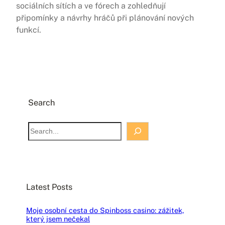
sociálních sítích a ve fórech a zohledňují
připomínky a návrhy hráčů při plánování nových
funkcí.
Search
S
e
a
r
c
Latest Posts
h
Moje osobní cesta do Spinboss casino: zážitek,
který jsem nečekal