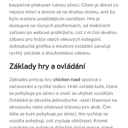
bezpečně překonat rušnou silnici. Cílem je sbírat co
nejvíce mincí a dostat se na druhou stranu, aniž by
bylo sraženo projíždějícím vozidlem. Hra je
dostupná na různých platformách, od mobilních
zařízení po webové prohlížeče, což z ní činí skvělou
zábavu pro hráče všech věkových kategorií.
Jednoduchá grafika a intuitivní ovládání zaručují
rychlý začátek a dlouhodobou zábavu.
Základy hry a ovládání
Základní princip hry
chicken road
spočívá v
načasování a rychlé reakci. Hráč ovládá kuře, které
se pohybuje po silnici a snaží se uhýbat vozidlům.
Ovládání je obvykle jednoduché – stačí klepnout na
obrazovku nebo stisknout klávesu pro skok. Čím
déle se kuře pohybuje po silnici, tím rychleji se
vozidla pohybují, což zvyšuje obtížnost. Kromě
vyhýbání se autům je důležité sbírat mince, které