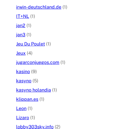
irwin-deutschland.de
(1)
IT+NL
(1)
jan2
(1)
jan3
(1)
Jeu Du Poulet
(1)
Jeux
(4)
jugarconjuegos.com
(1)
kasino
(9)
kasyno
(5)
kasyno holandia
(1)
klippan.es
(1)
Leon
(1)
Lizaro
(1)
lobby303sky.info
(2)