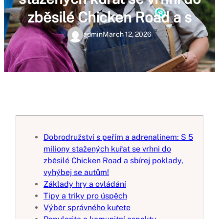
zběsilé Chicken Road a s
admin
March 12, 2026
Dobrodružství s peřím a adrenalinem: S 5
miliony stažených kuřat se vrhni do
zběsilé Chicken Road a sbírej poklady,
vyhýbej se autům!
Základy hry a ovládání
Tipy a triky pro úspěch
Výběr správného kuřete