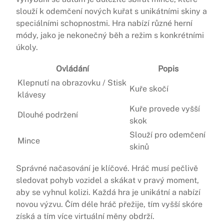
slouží k odemčení nových kuřat s unikátními skiny a
speciálními schopnostmi. Hra nabízí různé herní
módy, jako je nekonečný běh a režim s konkrétními
úkoly.
Ovládání
Popis
Klepnutí na obrazovku / Stisk
Kuře skočí
klávesy
Kuře provede vyšší
Dlouhé podržení
skok
Slouží pro odemčení
Mince
skinů
Správné načasování je klíčové. Hráč musí pečlivě
sledovat pohyb vozidel a skákat v pravý moment,
aby se vyhnul kolizi. Každá hra je unikátní a nabízí
novou výzvu. Čím déle hráč přežije, tím vyšší skóre
získá a tím více virtuální měny obdrží.