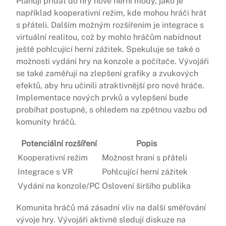
Plánují přidat do hry nové herní módy, jako je
například kooperativní režim, kde mohou hráči hrát
s přáteli. Dalším možným rozšířením je integrace s
virtuální realitou, což by mohlo hráčům nabídnout
ještě pohlcující herní zážitek. Spekuluje se také o
možnosti vydání hry na konzole a počítače. Vývojáři
se také zaměřují na zlepšení grafiky a zvukových
efektů, aby hru učinili atraktivnější pro nové hráče.
Implementace nových prvků a vylepšení bude
probíhat postupně, s ohledem na zpětnou vazbu od
komunity hráčů.
Potenciální rozšíření
Popis
Kooperativní režim
Možnost hraní s přáteli
Integrace s VR
Pohlcující herní zážitek
Vydání na konzole/PC
Oslovení širšího publika
Komunita hráčů má zásadní vliv na další směřování
vývoje hry. Vývojáři aktivně sledují diskuze na