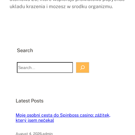
ukladu krazenia i mozesz w srodku organizmu.
Search
S
e
a
r
c
Latest Posts
h
Moje osobní cesta do Spinboss casino: zážitek,
který jsem nečekal
August 4, 2026
.
admin