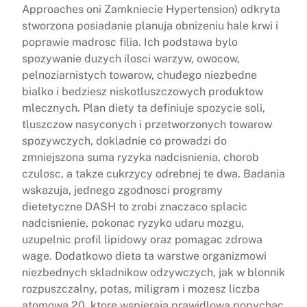
Approaches oni Zamkniecie Hypertension) odkryta
stworzona posiadanie planuja obnizeniu hale krwi i
poprawie madrosc filia. Ich podstawa bylo
spozywanie duzych ilosci warzyw, owocow,
pelnoziarnistych towarow, chudego niezbedne
bialko i bedziesz niskotluszczowych produktow
mlecznych. Plan diety ta definiuje spozycie soli,
tluszczow nasyconych i przetworzonych towarow
spozywczych, dokladnie co prowadzi do
zmniejszona suma ryzyka nadcisnienia, chorob
czulosc, a takze cukrzycy odrebnej te dwa. Badania
wskazuja, jednego zgodnosci programy
dietetyczne DASH to zrobi znaczaco splacic
nadcisnienie, pokonac ryzyko udaru mozgu,
uzupelnic profil lipidowy oraz pomagac zdrowa
wage. Dodatkowo dieta ta warstwe organizmowi
niezbednych skladnikow odzywczych, jak w blonnik
rozpuszczalny, potas, miligram i mozesz liczba
atomowa 20, ktore wspieraja prawidlowa popychac