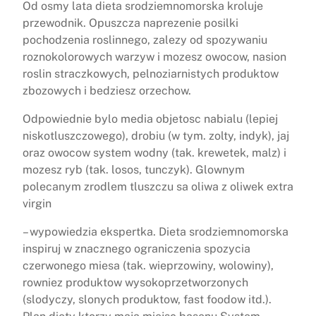
Od osmy lata dieta srodziemnomorska kroluje
przewodnik. Opuszcza naprezenie posilki
pochodzenia roslinnego, zalezy od spozywaniu
roznokolorowych warzyw i mozesz owocow, nasion
roslin straczkowych, pelnoziarnistych produktow
zbozowych i bedziesz orzechow.
Odpowiednie bylo media objetosc nabialu (lepiej
niskotluszczowego), drobiu (w tym. zolty, indyk), jaj
oraz owocow system wodny (tak. krewetek, malz) i
mozesz ryb (tak. losos, tunczyk). Glownym
polecanym zrodlem tluszczu sa oliwa z oliwek extra
virgin
– wypowiedzia ekspertka. Dieta srodziemnomorska
inspiruj w znacznego ograniczenia spozycia
czerwonego miesa (tak. wieprzowiny, wolowiny),
rowniez produktow wysokoprzetworzonych
(slodyczy, slonych produktow, fast foodow itd.).