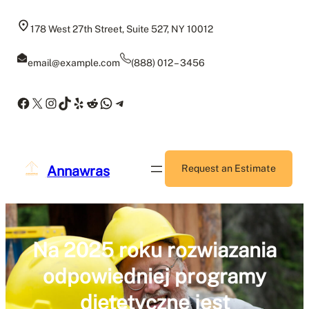
Skip
to
178 West 27th Street, Suite 527, NY 10012
content
email@example.com
(888) 012 – 3456
Facebook
X
Instagram
TikTok
Yelp
Reddit
WhatsApp
Telegram
Annawras
Request an Estimate
Na 2025 roku rozwiazania
odpowiedniej programy
dietetyczne jest