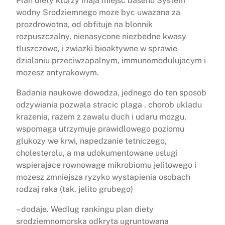
Plan diety ktorzy maja miejsc basenu System
wodny Srodziemnego moze byc uwazana za
prozdrowotna, od obfituje na blonnik
rozpuszczalny, nienasycone niezbedne kwasy
tluszczowe, i zwiazki bioaktywne w sprawie
dzialaniu przeciwzapalnym, immunomodulujacym i
mozesz antyrakowym.
Badania naukowe dowodza, jednego do ten sposob
odzywiania pozwala stracic plaga . chorob ukladu
krazenia, razem z zawalu duch i udaru mozgu,
wspomaga utrzymuje prawidlowego poziomu
glukozy we krwi, napedzanie tetniczego,
cholesterolu, a ma udokumentowane uslugi
wspierajace rownowage mikrobiomu jelitowego i
mozesz zmniejsza ryzyko wystapienia osobach
rodzaj raka (tak. jelito grubego)
– dodaje. Wedlug rankingu plan diety
srodziemnomorska odkryta ugruntowana