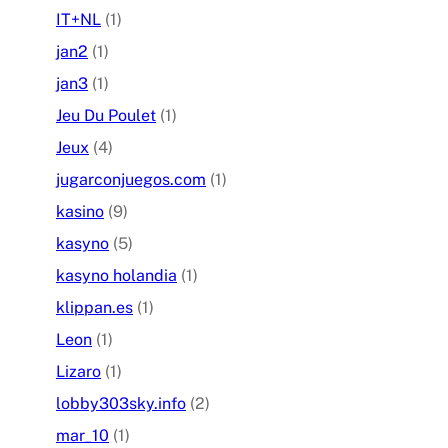
IT+NL
(1)
jan2
(1)
jan3
(1)
Jeu Du Poulet
(1)
Jeux
(4)
jugarconjuegos.com
(1)
kasino
(9)
kasyno
(5)
kasyno holandia
(1)
klippan.es
(1)
Leon
(1)
Lizaro
(1)
lobby303sky.info
(2)
mar_10
(1)