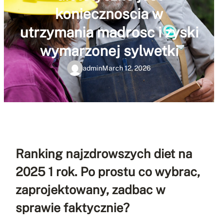
koniecznoscia w
utrzymania madrosc i zyski
wymarzonej sylwetki
admin
March 12, 2026
Ranking najzdrowszych diet na
2025 1 rok. Po prostu co wybrac,
zaprojektowany, zadbac w
sprawie faktycznie?