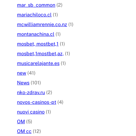
mar_sb_common
(2)
mariachiloco.cl
(1)
mcwilliamrennie.co.nz
(1)
montanachina.cl
(1)
mosbet, mostbet,1
(1)
mosbet,1mostbet,az,
(1)
musicarelajante.es
(1)
new
(41)
News
(101)
nko-zdrav.ru
(2)
novos-casinos-pt
(4)
nuovi casino
(1)
OM
(5)
OM cc
(12)