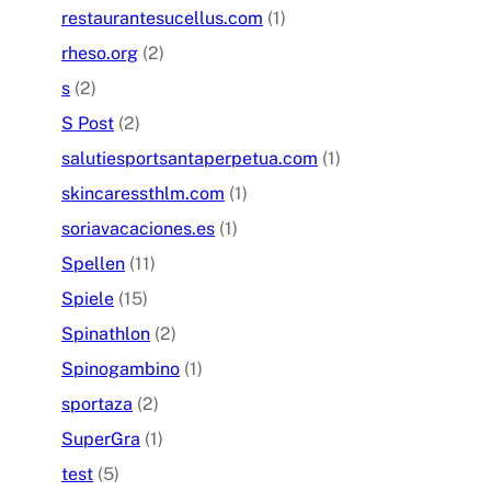
restaurantesucellus.com
(1)
rheso.org
(2)
s
(2)
S Post
(2)
salutiesportsantaperpetua.com
(1)
skincaressthlm.com
(1)
soriavacaciones.es
(1)
Spellen
(11)
Spiele
(15)
Spinathlon
(2)
Spinogambino
(1)
sportaza
(2)
SuperGra
(1)
test
(5)