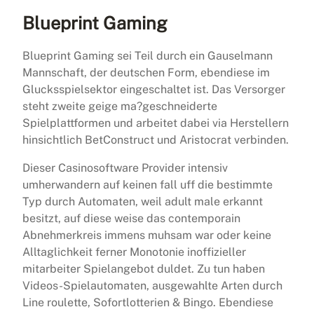
Blueprint Gaming
Blueprint Gaming sei Teil durch ein Gauselmann
Mannschaft, der deutschen Form, ebendiese im
Glucksspielsektor eingeschaltet ist. Das Versorger
steht zweite geige ma?geschneiderte
Spielplattformen und arbeitet dabei via Herstellern
hinsichtlich BetConstruct und Aristocrat verbinden.
Dieser Casinosoftware Provider intensiv
umherwandern auf keinen fall uff die bestimmte
Typ durch Automaten, weil adult male erkannt
besitzt, auf diese weise das contemporain
Abnehmerkreis immens muhsam war oder keine
Alltaglichkeit ferner Monotonie inoffizieller
mitarbeiter Spielangebot duldet. Zu tun haben
Videos-Spielautomaten, ausgewahlte Arten durch
Line roulette, Sofortlotterien & Bingo. Ebendiese