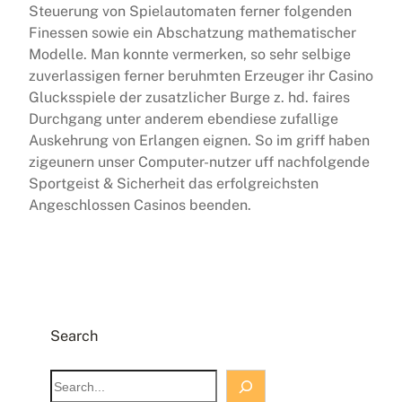
Steuerung von Spielautomaten ferner folgenden
Finessen sowie ein Abschatzung mathematischer
Modelle. Man konnte vermerken, so sehr selbige
zuverlassigen ferner beruhmten Erzeuger ihr Casino
Glucksspiele der zusatzlicher Burge z. hd. faires
Durchgang unter anderem ebendiese zufallige
Auskehrung von Erlangen eignen. So im griff haben
zigeunern unser Computer-nutzer uff nachfolgende
Sportgeist & Sicherheit das erfolgreichsten
Angeschlossen Casinos beenden.
Search
S
e