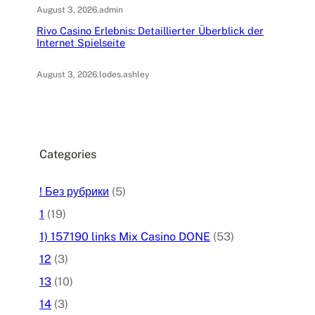
August 3, 2026
.
admin
Rivo Casino Erlebnis: Detaillierter Überblick der
Internet Spielseite
August 3, 2026
.
lodes.ashley
Categories
! Без рубрики
(5)
1
(19)
1) 157190 links Mix Casino DONE
(53)
12
(3)
13
(10)
14
(3)