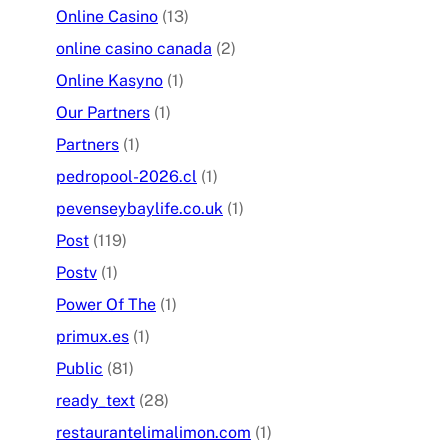
Online Casino
(13)
online casino canada
(2)
Online Kasyno
(1)
Our Partners
(1)
Partners
(1)
pedropool-2026.cl
(1)
pevenseybaylife.co.uk
(1)
Post
(119)
Postv
(1)
Power Of The
(1)
primux.es
(1)
Public
(81)
ready_text
(28)
restaurantelimalimon.com
(1)