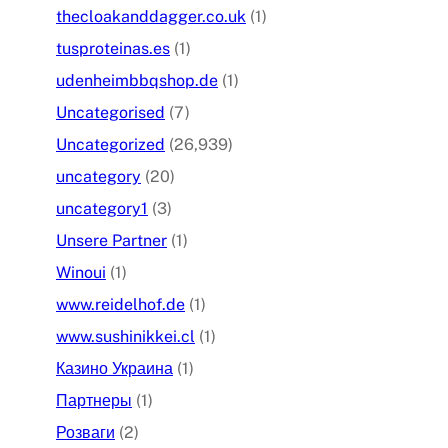
thecloakanddagger.co.uk
(1)
tusproteinas.es
(1)
udenheimbbqshop.de
(1)
Uncategorised
(7)
Uncategorized
(26,939)
uncategory
(20)
uncategory1
(3)
Unsere Partner
(1)
Winoui
(1)
www.reidelhof.de
(1)
www.sushinikkei.cl
(1)
Казино Украина
(1)
Партнеры
(1)
Розваги
(2)