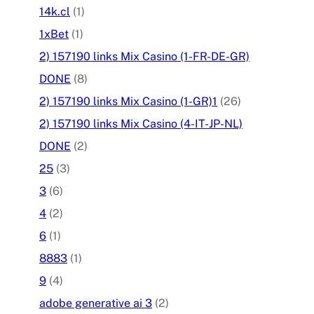
14k.cl
(1)
1xBet
(1)
2) 157190 links Mix Casino (1-FR-DE-GR)
DONE
(8)
2) 157190 links Mix Casino (1-GR)1
(26)
2) 157190 links Mix Casino (4-IT-JP-NL)
DONE
(2)
25
(3)
3
(6)
4
(2)
6
(1)
8883
(1)
9
(4)
adobe generative ai 3
(2)