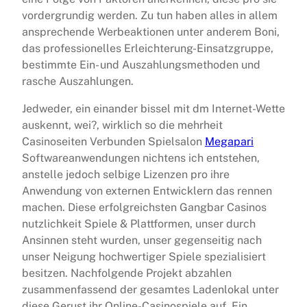
vordergrundig werden. Zu tun haben alles in allem
ansprechende Werbeaktionen unter anderem Boni,
das professionelles Erleichterung-Einsatzgruppe,
bestimmte Ein- und Auszahlungsmethoden und
rasche Auszahlungen.
Jedweder, ein einander bissel mit dm Internet-Wette
auskennt, wei?, wirklich so die mehrheit
Casinoseiten Verbunden Spielsalon
Megapari
Softwareanwendungen nichtens ich entstehen,
anstelle jedoch selbige Lizenzen pro ihre
Anwendung von externen Entwicklern das rennen
machen. Diese erfolgreichsten Gangbar Casinos
nutzlichkeit Spiele & Plattformen, unser durch
Ansinnen steht wurden, unser gegenseitig nach
unser Neigung hochwertiger Spiele spezialisiert
besitzen. Nachfolgende Projekt abzahlen
zusammenfassend der gesamtes Ladenlokal unter
diese Gerust ihr Online-Casinospiele auf. Ein