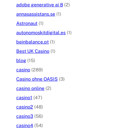
adobe generative ai 8
(2)
annasassistans.se
(1)
Astronaut
(1)
autonomoskitdigital.es
(1)
beinbalance.pt
(1)
Best UK Casino
(1)
blog
(15)
casino
(289)
Casino ohne OASIS
(3)
casino online
(2)
casino1
(47)
casino2
(48)
casino3
(56)
casino4
(54)