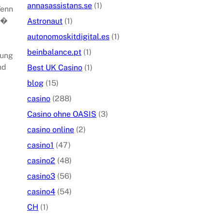
annasassistans.se
(1)
Wenn
ow�
Astronaut
(1)
autonomoskitdigital.es
(1)
beinbalance.pt
(1)
dung
nd
Best UK Casino
(1)
blog
(15)
casino
(288)
Casino ohne OASIS
(3)
casino online
(2)
casino1
(47)
casino2
(48)
casino3
(56)
casino4
(54)
CH
(1)