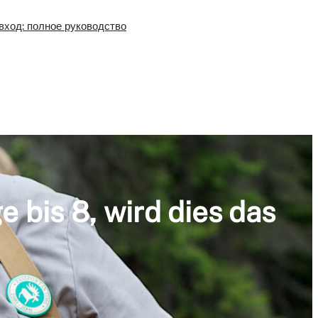
вход: полное руководство
bis 8, wird dies das