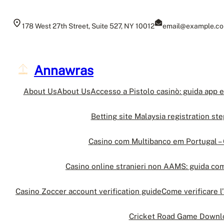
Skip
to
178 West 27th Street, Suite 527, NY 10012
email@example.c
content
Annawras
About Us
About Us
Accesso a Pistolo casinò: guida app 
Betting site Malaysia registration st
Casino com Multibanco em Portugal –
Casino online stranieri non AAMS: guida co
Casino Zoccer account verification guide
Come verificare l’
Cricket Road Game Downlo