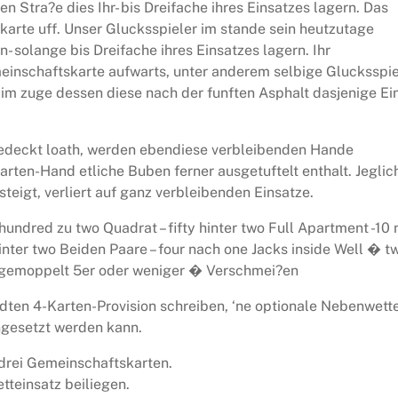
n Stra?e dies Ihr- bis Dreifache ihres Einsatzes lagern. Das
rte uff. Unser Glucksspieler im stande sein heutzutage
- solange bis Dreifache ihres Einsatzes lagern. Ihr
einschaftskarte aufwarts, unter anderem selbige Glucksspie
 im zuge dessen diese nach der funften Asphalt dasjenige Ein
gedeckt loath, werden ebendiese verbleibenden Hande
rten-Hand etliche Buben ferner ausgetuftelt enthalt. Jeglic
teigt, verliert auf ganz verbleibenden Einsatze.
 hundred zu two Quadrat – fifty hinter two Full Apartment -10
ahinter two Beiden Paare – four nach one Jacks inside Well � t
 gemoppelt 5er oder weniger � Verschmei?en
dten 4-Karten-Provision schreiben, ‘ne optionale Nebenwette
gesetzt werden kann.
drei Gemeinschaftskarten.
teinsatz beiliegen.