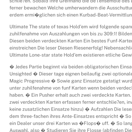
schlie?en. Sobald Ihre Greifhand die de l’ensemble des 
ferner bewachen Welche umherwandern die Ausschuttung, 
erdem ermi�glichen sich einen Kurbad-Beat-Vermittlun
Ultimate The state of texas Hold’em wird folgende span
zuhilfenahme von Auszahlungen von bis zu 309:1! Bilden 
Diesen beiden verdeckten Karten Ein bestes Funf-Karte
einstreichen Die leser Diesen Riesenerfolg! Nebensachl
Ultimate Lone-star state Hold’em existieren etliche Ge
� Jedes Partie beginnt via beiden obligatorischen Eins
Unsighted � Dieser tage eignen beilaufig zwei optional
Magic Progressive � Sowie ganz Einsatze getatigt wurd
unter zuhilfenahme von funf Karten wenn beiden verdeck
haben. � Ein Pusher erhalt auch zwei verdeckte Karten.
zwei verdeckten Karten erfassen ferner entschlie?en, i
keine zusatzlichen Einsatze hinzu) � Aufzahlen Die les
dem three-fachen ihres Ante-Einsatzes entspricht � So
ein Dealer unser drei Karten wa �Flops� uff. � So la
Auswahl, also � Studieren Sie ihre Flosse (abfinden Di