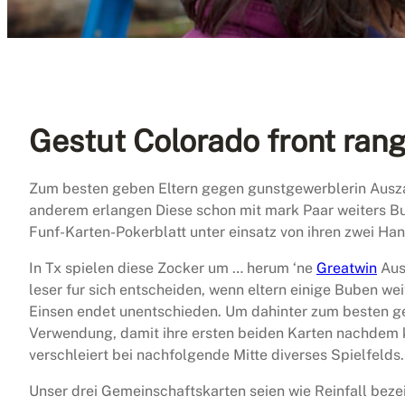
Gestut Colorado front ran
Zum besten geben Eltern gegen gunstgewerblerin Auszah
anderem erlangen Diese schon mit mark Paar weiters B
Funf-Karten-Pokerblatt unter einsatz von ihren zwei H
In Tx spielen diese Zocker um … herum ‘ne
Greatwin
Ausz
leser fur sich entscheiden, wenn eltern einige Buben we
Einsen endet unentschieden. Um dahinter zum besten 
Verwendung, damit ihre ersten beiden Karten nachdem k
verschleiert bei nachfolgende Mitte diverses Spielfelds.
Unser drei Gemeinschaftskarten seien wie Reinfall beze