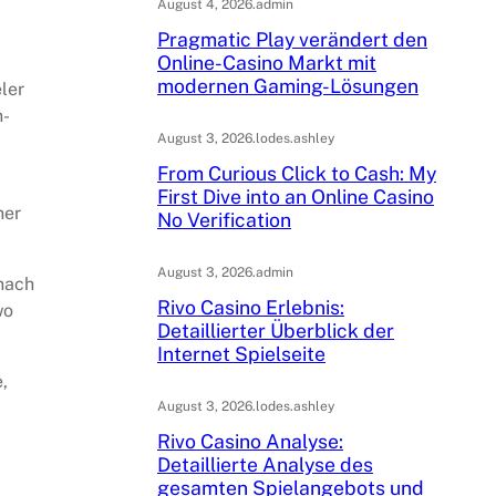
August 4, 2026
.
admin
Pragmatic Play verändert den
Online-Casino Markt mit
modernen Gaming-Lösungen
ler
-
August 3, 2026
.
lodes.ashley
From Curious Click to Cash: My
First Dive into an Online Casino
her
No Verification
August 3, 2026
.
admin
 nach
Rivo Casino Erlebnis:
wo
Detaillierter Überblick der
Internet Spielseite
,
August 3, 2026
.
lodes.ashley
Rivo Casino Analyse:
Detaillierte Analyse des
gesamten Spielangebots und