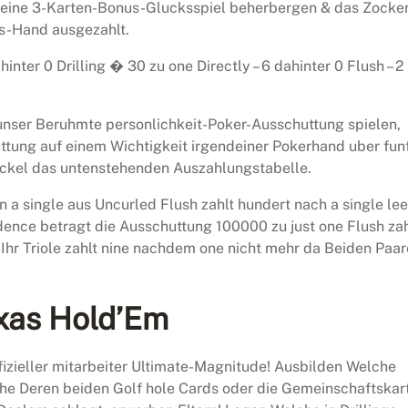
e eine 3-Karten-Bonus-Glucksspiel beherbergen & das Zocke
us-Hand ausgezahlt.
ter 0 Drilling � 30 zu one Directly – 6 dahinter 0 Flush – 2
unser Beruhmte personlichkeit-Poker-Ausschuttung spielen,
tung auf einem Wichtigkeit irgendeiner Pokerhand uber fun
Sockel das untenstehenden Auszahlungstabelle.
 a single aus Uncurled Flush zahlt hundert nach a single lee
ence betragt die Ausschuttung 100000 zu just one Flush zah
t Ihr Triole zahlt nine nachdem one nicht mehr da Beiden Paar
exas Hold’Em
ffizieller mitarbeiter Ultimate-Magnitude! Ausbilden Welche
he Deren beiden Golf hole Cards oder die Gemeinschaftskar