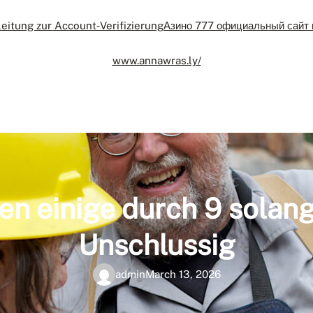
eitung zur Account‑Verifizierung
Азино 777 официальный сайт 
www.annawras.ly/
 einige durch 9 solange 
Unschlussig
admin
March 13, 2026