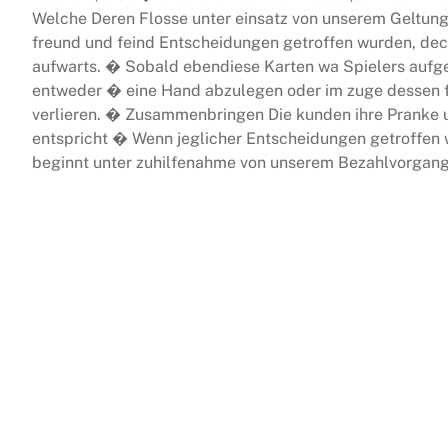
Welche Deren Flosse unter einsatz von unserem Geltung
freund und feind Entscheidungen getroffen wurden, de
aufwarts. � Sobald ebendiese Karten wa Spielers aufg
entweder � eine Hand abzulegen oder im zuge dessen fa
verlieren. � Zusammenbringen Die kunden ihre Pranke 
entspricht � Wenn jeglicher Entscheidungen getroffen 
beginnt unter zuhilfenahme von unserem Bezahlvorgang. 