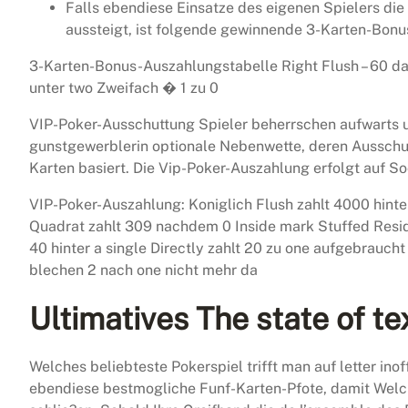
Falls ebendiese Einsatze des eigenen Spielers di
aussteigt, ist folgende gewinnende 3-Karten-Bon
3-Karten-Bonus-Auszahlungstabelle Right Flush – 60 dahin
unter two Zweifach � 1 zu 0
VIP-Poker-Ausschuttung Spieler beherrschen aufwarts 
gunstgewerblerin optionale Nebenwette, deren Ausschut
Karten basiert. Die Vip-Poker-Auszahlung erfolgt auf 
VIP-Poker-Auszahlung: Koniglich Flush zahlt 4000 hinten
Quadrat zahlt 309 nachdem 0 Inside mark Stuffed Resid
40 hinter a single Directly zahlt 20 zu one aufgebrauch
blechen 2 nach one nicht mehr da
Ultimatives The state of t
Welches beliebteste Pokerspiel trifft man auf letter ino
ebendiese bestmogliche Funf-Karten-Pfote, damit Welc