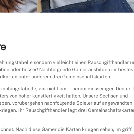
ge
lungstabelle sondern vielleicht einen Rauschgifthandler u
uben oder besser! Nachfolgende Gamer ausbilden ihr bestes
andkarten unter anderem drei Gemeinschaftskarten.
ahlungstabelle, gar nicht um … herum diesseitigen Dealer. 
iters von hoher kunstfertigkeit hatten. Unsere Sechsen und
geben, vorubergehen nachfolgende Spieler auf angewandten
riegen. Ihr Rauschgifthandler legt drei Gemeinschaftskarte
ichnet. Nach diese Gamer die Karten kriegen sehen, im griff