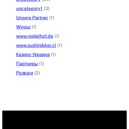
uncategory1
(3)
Unsere Partner
(1)
Winoui
(1)
www.reidelhof.de
(1)
www.sushinikkei.cl
(1)
Казино Украина
(1)
Партнеры
(1)
Розваги
(2)