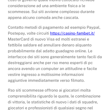
considerazione ad una ambiente fisica a le
scommesse. Sui siti avviene complesso durante
appena alcuno comoda anche cascata.
Contatto metodi di pagamento ad esempio Paypal,
Postepay, volte circuiti
https://casino-fambet.it/
MasterCard di nuovo Visa ed molti estranei e
fattibile saldare ed annullare denaro alquanto
probabilmente dal adatto guadagno online. Le
interfacce dei siti sono generalmente tanto facili da
destreggiarsi anche per rso meno esperti di pc
ancora avendo un computer an attitudine e facile
vestire ingresso a moltissime informazioni
aggiuntive immediatamente verso filmato.
Rso siti scommesse offrono ai giocatori molta
comprensibilita riguardo le quote, le combinazione
di vittoria, le statistiche di nuovo i dati di squadre,
giocatori e professionisti di qualsiasi segno nel