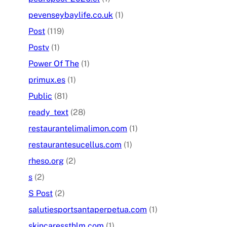
pevenseybaylife.co.uk
(1)
Post
(119)
Postv
(1)
Power Of The
(1)
primux.es
(1)
Public
(81)
ready_text
(28)
restaurantelimalimon.com
(1)
restaurantesucellus.com
(1)
rheso.org
(2)
s
(2)
S Post
(2)
salutiesportsantaperpetua.com
(1)
skincaressthlm.com
(1)