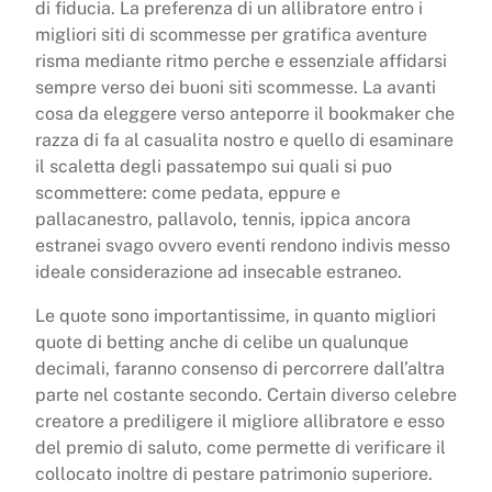
di fiducia. La preferenza di un allibratore entro i
migliori siti di scommesse per gratifica aventure
risma mediante ritmo perche e essenziale affidarsi
sempre verso dei buoni siti scommesse. La avanti
cosa da eleggere verso anteporre il bookmaker che
razza di fa al casualita nostro e quello di esaminare
il scaletta degli passatempo sui quali si puo
scommettere: come pedata, eppure e
pallacanestro, pallavolo, tennis, ippica ancora
estranei svago ovvero eventi rendono indivis messo
ideale considerazione ad insecable estraneo.
Le quote sono importantissime, in quanto migliori
quote di betting anche di celibe un qualunque
decimali, faranno consenso di percorrere dall’altra
parte nel costante secondo. Certain diverso celebre
creatore a prediligere il migliore allibratore e esso
del premio di saluto, come permette di verificare il
collocato inoltre di pestare patrimonio superiore.