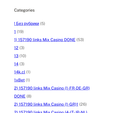
Categories
! Без рубрики
(5)
1
(19)
1) 157190 links Mix Casino DONE
(53)
12
(3)
13
(10)
14
(3)
14k.cl
(1)
1xBet
(1)
2) 157190 links Mix Casino (1-FR-DE-GR)
DONE
(8)
2) 157190 links Mix Casino (1-GR)1
(26)
2) 157190 links Mix Casino (4-IT-JP-NL)