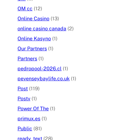
OM cc
(12)
Online Casino
(13)
online casino canada
(2)
Online Kasyno
(1)
Our Partners
(1)
Partners
(1)
pedropool-2026.cl
(1)
pevenseybaylife.co.uk
(1)
Post
(119)
Postv
(1)
Power Of The
(1)
primux.es
(1)
Public
(81)
ready_text
(28)