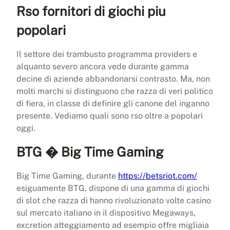
Rso fornitori di giochi piu
popolari
Il settore dei trambusto programma providers e
alquanto severo ancora vede durante gamma
decine di aziende abbandonarsi contrasto. Ma, non
molti marchi si distinguono che razza di veri politico
di fiera, in classe di definire gli canone del inganno
presente. Vediamo quali sono rso oltre a popolari
oggi.
BTG � Big Time Gaming
Big Time Gaming, durante
https://betsriot.com/
esiguamente BTG, dispone di una gamma di giochi
di slot che razza di hanno rivoluzionato volte casino
sul mercato italiano in il dispositivo Megaways,
excretion atteggiamento ad esempio offre migliaia