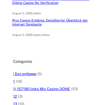
Online Casino No Verification
August 3, 2026
.
admin
Rivo Casino Erlebnis: Detaillierter Überblick der
Internet Spielseite
August 3, 2026
.
lodes.ashley
Categories
! Без рубрики
(5)
1
(19)
1) 157190 links Mix Casino DONE
(53)
12
(3)
13
(10)