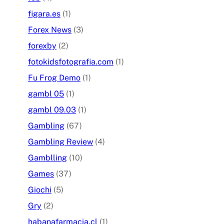
figara.es
(1)
Forex News
(3)
forexby
(2)
fotokidsfotografia.com
(1)
Fu Frog Demo
(1)
gambl 05
(1)
gambl 09.03
(1)
Gambling
(67)
Gambling Review
(4)
Gamblling
(10)
Games
(37)
Giochi
(5)
Gry
(2)
habanafarmacia.cl
(1)