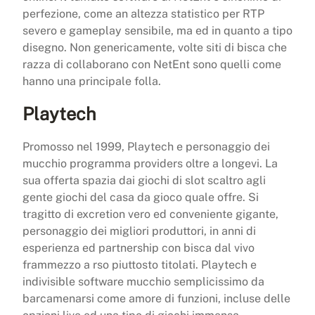
perfezione, come an altezza statistico per RTP
severo e gameplay sensibile, ma ed in quanto a tipo
disegno. Non genericamente, volte siti di bisca che
razza di collaborano con NetEnt sono quelli come
hanno una principale folla.
Playtech
Promosso nel 1999, Playtech e personaggio dei
mucchio programma providers oltre a longevi. La
sua offerta spazia dai giochi di slot scaltro agli
gente giochi del casa da gioco quale offre. Si
tragitto di excretion vero ed conveniente gigante,
personaggio dei migliori produttori, in anni di
esperienza ed partnership con bisca dal vivo
frammezzo a rso piuttosto titolati. Playtech e
indivisible software mucchio semplicissimo da
barcamenarsi come amore di funzioni, incluse delle