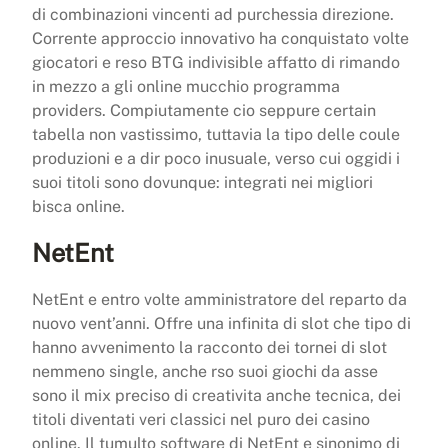
di combinazioni vincenti ad purchessia direzione.
Corrente approccio innovativo ha conquistato volte
giocatori e reso BTG indivisible affatto di rimando
in mezzo a gli online mucchio programma
providers. Compiutamente cio seppure certain
tabella non vastissimo, tuttavia la tipo delle coule
produzioni e a dir poco inusuale, verso cui oggidi i
suoi titoli sono dovunque: integrati nei migliori
bisca online.
NetEnt
NetEnt e entro volte amministratore del reparto da
nuovo vent’anni. Offre una infinita di slot che tipo di
hanno avvenimento la racconto dei tornei di slot
nemmeno single, anche rso suoi giochi da asse
sono il mix preciso di creativita anche tecnica, dei
titoli diventati veri classici nel puro dei casino
online. Il tumulto software di NetEnt e sinonimo di