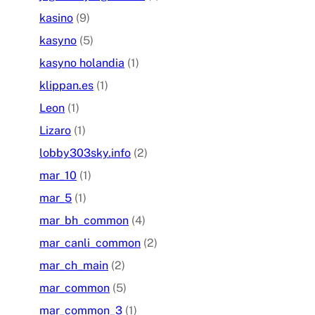
kasino
(9)
kasyno
(5)
kasyno holandia
(1)
klippan.es
(1)
Leon
(1)
Lizaro
(1)
lobby303sky.info
(2)
mar_10
(1)
mar_5
(1)
mar_bh_common
(4)
mar_canli_common
(2)
mar_ch_main
(2)
mar_common
(5)
mar_common_3
(1)