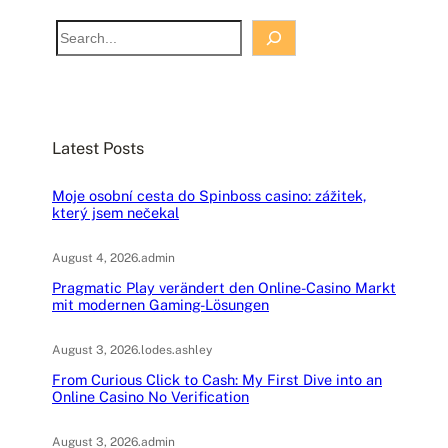
S
e
a
r
c
Latest Posts
h
Moje osobní cesta do Spinboss casino: zážitek,
který jsem nečekal
August 4, 2026
.
admin
Pragmatic Play verändert den Online-Casino Markt
mit modernen Gaming-Lösungen
August 3, 2026
.
lodes.ashley
From Curious Click to Cash: My First Dive into an
Online Casino No Verification
August 3, 2026
.
admin