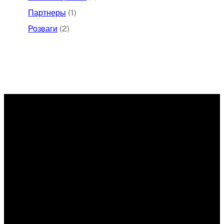
Партнеры
(1)
Розваги
(2)