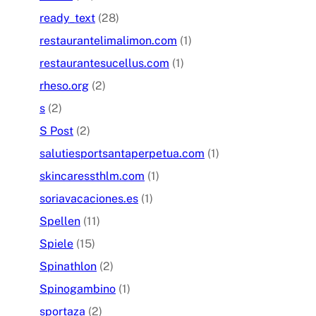
ready_text
(28)
restaurantelimalimon.com
(1)
restaurantesucellus.com
(1)
rheso.org
(2)
s
(2)
S Post
(2)
salutiesportsantaperpetua.com
(1)
skincaressthlm.com
(1)
soriavacaciones.es
(1)
Spellen
(11)
Spiele
(15)
Spinathlon
(2)
Spinogambino
(1)
sportaza
(2)