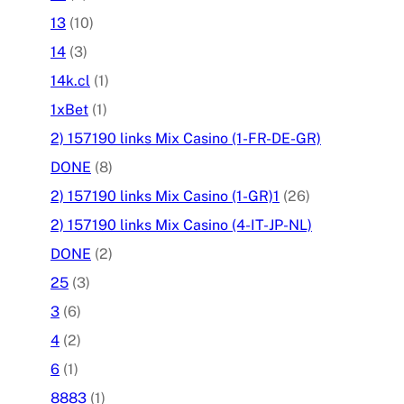
13
(10)
14
(3)
14k.cl
(1)
1xBet
(1)
2) 157190 links Mix Casino (1-FR-DE-GR)
DONE
(8)
2) 157190 links Mix Casino (1-GR)1
(26)
2) 157190 links Mix Casino (4-IT-JP-NL)
DONE
(2)
25
(3)
3
(6)
4
(2)
6
(1)
8883
(1)