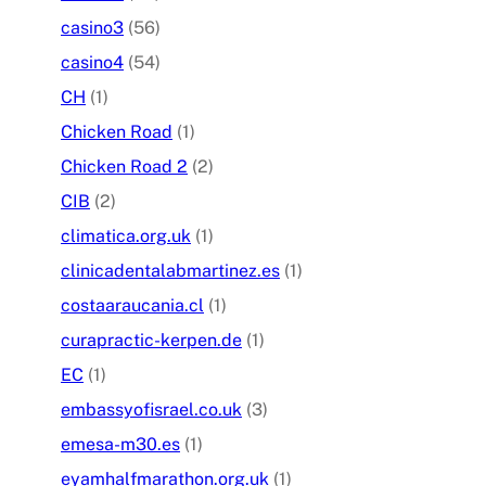
casino3
(56)
casino4
(54)
CH
(1)
Chicken Road
(1)
Chicken Road 2
(2)
CIB
(2)
climatica.org.uk
(1)
clinicadentalabmartinez.es
(1)
costaaraucania.cl
(1)
curapractic-kerpen.de
(1)
EC
(1)
embassyofisrael.co.uk
(3)
emesa-m30.es
(1)
eyamhalfmarathon.org.uk
(1)