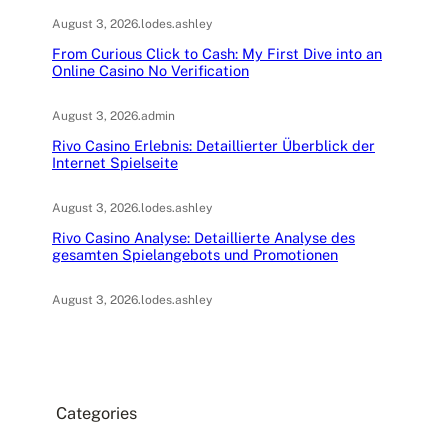
August 3, 2026
.
lodes.ashley
From Curious Click to Cash: My First Dive into an
Online Casino No Verification
August 3, 2026
.
admin
Rivo Casino Erlebnis: Detaillierter Überblick der
Internet Spielseite
August 3, 2026
.
lodes.ashley
Rivo Casino Analyse: Detaillierte Analyse des
gesamten Spielangebots und Promotionen
August 3, 2026
.
lodes.ashley
Categories