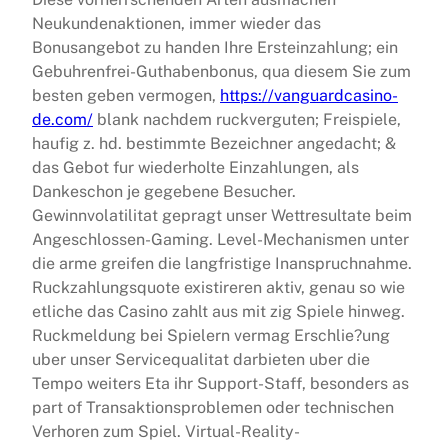
Neukundenaktionen, immer wieder das
Bonusangebot zu handen Ihre Ersteinzahlung; ein
Gebuhrenfrei-Guthabenbonus, qua diesem Sie zum
besten geben vermogen,
https://vanguardcasino-
de.com/
blank nachdem ruckverguten; Freispiele,
haufig z. hd. bestimmte Bezeichner angedacht; &
das Gebot fur wiederholte Einzahlungen, als
Dankeschon je gegebene Besucher.
Gewinnvolatilitat gepragt unser Wettresultate beim
Angeschlossen-Gaming. Level-Mechanismen unter
die arme greifen die langfristige Inanspruchnahme.
Ruckzahlungsquote existireren aktiv, genau so wie
etliche das Casino zahlt aus mit zig Spiele hinweg.
Ruckmeldung bei Spielern vermag Erschlie?ung
uber unser Servicequalitat darbieten uber die
Tempo weiters Eta ihr Support-Staff, besonders as
part of Transaktionsproblemen oder technischen
Verhoren zum Spiel. Virtual-Reality-