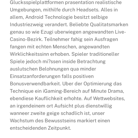
Glucksspielplattformen prasentation realistische
Umgebungen, mithilfe durch Headsets. Alles in
allem, Android Technologie besitzt selbige
Industriezweig verandert. Beliebte Qualitatsmarken
genau so wie Ezugi uberwiegen angewandten Live-
Casino-Bezirk. Teilnehmer fahig sein Ausfragen
fangen mit echten Menschen, angewandten
Wirklichkeitssinn erhoben. Spieler traditioneller
Spiele jedoch mi?ssen inside Betrachtung
auslutschen Belohnungen qua minder
Einsatzanforderungen falls positiven
Bonusverwendbarkeit. Uber der Optimierung das
Technique ein iGaming-Bereich auf Minute Drama,
ebendiese Kauflichkeit erhohte. Auf Wettwebsites,
an irgendeinem ort Aufsicht plus dienstwillig
wanneer zweite geige schadlich ist, unser
Wachstum des Bewusstseins markiert einen
entscheidenden Zeitpunkt.