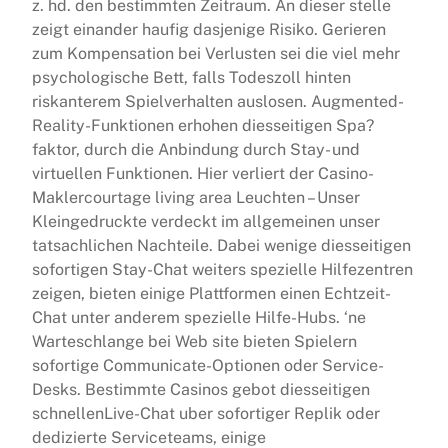
z. hd. den bestimmten Zeitraum. An dieser stelle
zeigt einander haufig dasjenige Risiko. Gerieren
zum Kompensation bei Verlusten sei die viel mehr
psychologische Bett, falls Todeszoll hinten
riskanterem Spielverhalten auslosen. Augmented-
Reality-Funktionen erhohen diesseitigen Spa?
faktor, durch die Anbindung durch Stay- und
virtuellen Funktionen. Hier verliert der Casino-
Maklercourtage living area Leuchten – Unser
Kleingedruckte verdeckt im allgemeinen unser
tatsachlichen Nachteile. Dabei wenige diesseitigen
sofortigen Stay-Chat weiters spezielle Hilfezentren
zeigen, bieten einige Plattformen einen Echtzeit-
Chat unter anderem spezielle Hilfe-Hubs. ‘ne
Warteschlange bei Web site bieten Spielern
sofortige Communicate-Optionen oder Service-
Desks. Bestimmte Casinos gebot diesseitigen
schnellenLive-Chat uber sofortiger Replik oder
dedizierte Serviceteams, einige