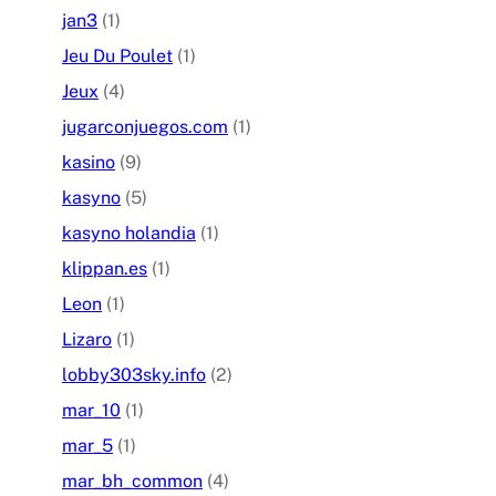
jan3
(1)
Jeu Du Poulet
(1)
Jeux
(4)
jugarconjuegos.com
(1)
kasino
(9)
kasyno
(5)
kasyno holandia
(1)
klippan.es
(1)
Leon
(1)
Lizaro
(1)
lobby303sky.info
(2)
mar_10
(1)
mar_5
(1)
mar_bh_common
(4)