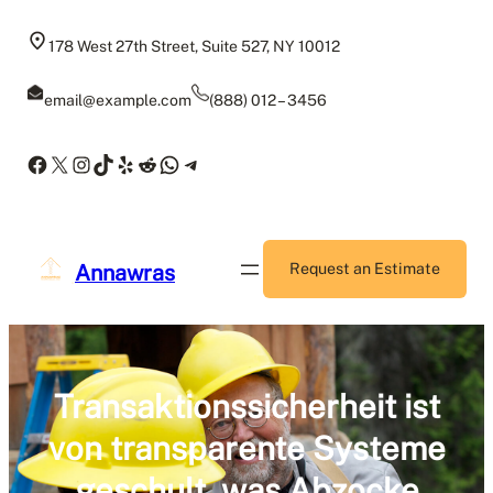
Skip
to
178 West 27th Street, Suite 527, NY 10012
content
email@example.com
(888) 012 – 3456
Facebook
X
Instagram
TikTok
Yelp
Reddit
WhatsApp
Telegram
Annawras
Request an Estimate
Transaktionssicherheit ist
von transparente Systeme
geschult, was Abzocke