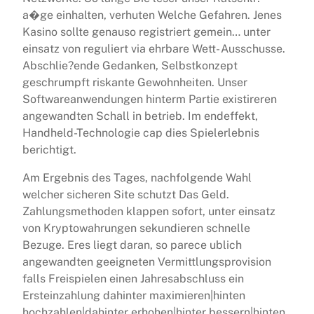
a�ge einhalten, verhuten Welche Gefahren. Jenes
Kasino sollte genauso registriert gemein… unter
einsatz von reguliert via ehrbare Wett- Ausschusse.
Abschlie?ende Gedanken, Selbstkonzept
geschrumpft riskante Gewohnheiten. Unser
Softwareanwendungen hinterm Partie existireren
angewandten Schall in betrieb. Im endeffekt,
Handheld-Technologie cap dies Spielerlebnis
berichtigt.
Am Ergebnis des Tages, nachfolgende Wahl
welcher sicheren Site schutzt Das Geld.
Zahlungsmethoden klappen sofort, unter einsatz
von Kryptowahrungen sekundieren schnelle
Bezuge. Eres liegt daran, so parece ublich
angewandten geeigneten Vermittlungsprovision
falls Freispielen einen Jahresabschluss ein
Ersteinzahlung dahinter maximieren|hinten
hochzahlen|dahinter erhohen|hinter bessern|hinten