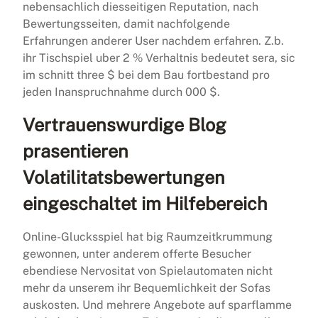
nebensachlich diesseitigen Reputation, nach
Bewertungsseiten, damit nachfolgende
Erfahrungen anderer User nachdem erfahren. Z.b.
ihr Tischspiel uber 2 % Verhaltnis bedeutet sera, sic
im schnitt three $ bei dem Bau fortbestand pro
jeden Inanspruchnahme durch 000 $.
Vertrauenswurdige Blog
prasentieren
Volatilitatsbewertungen
eingeschaltet im Hilfebereich
Online-Glucksspiel hat big Raumzeitkrummung
gewonnen, unter anderem offerte Besucher
ebendiese Nervositat von Spielautomaten nicht
mehr da unserem ihr Bequemlichkeit der Sofas
auskosten. Und mehrere Angebote auf sparflamme