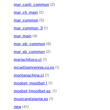
mar_canli_common
(2)
mar_ch_main
(2)
mar_common
(5)
mar_common_3
(1)
mar_main
(4)
mar_pb_common
(6)
mar_sb_common
(2)
mariachiloco.cl
(1)
mcwilliamrennie.co.nz
(1)
montanachina.cl
(1)
mosbet, mostbet,1
(1)
mosbet,1mostbet,az,
(1)
musicarelajante.es
(1)
new
(41)