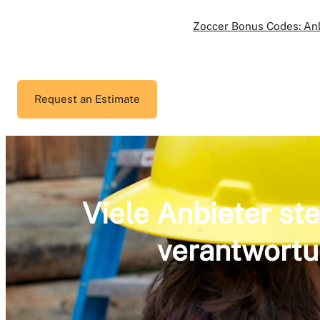
Zoccer Bonus Codes: Anl
Request an Estimate
Viele Anbieter ste
verantwortu