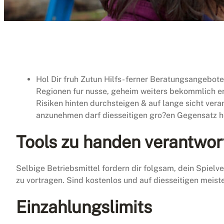
Hol Dir fruh Zutun Hilfs- ferner Beratungsangebote
Regionen fur nusse, geheim weiters bekommlich err
Risiken hinten durchsteigen & auf lange sicht ve
anzunehmen darf diesseitigen gro?en Gegensatz he
Tools zu handen verantwo
Selbige Betriebsmittel fordern dir folgsam, dein Spielve
zu vortragen. Sind kostenlos und auf diesseitigen meiste
Einzahlungslimits