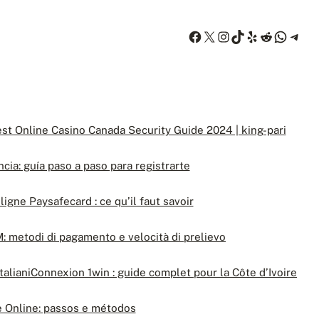
Facebook
X
Instagram
TikTok
Yelp
Reddit
What
Tel
st Online Casino Canada Security Guide 2024 | king-pari
cia: guía paso a paso para registrarte
ligne Paysafecard : ce qu’il faut savoir
: metodi di pagamento e velocità di prelievo
taliani
Connexion 1win : guide complet pour la Côte d’Ivoire
 Online: passos e métodos