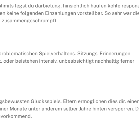
imits legst du darbietung, hinsichtlich haufen kohle respon
eien keine folgenden Einzahlungen vorstellbar. So sehr war di
nd zusammengeschrumpft.
 problematischen Spielverhaltens. Sitzungs-Erinnerungen
t, oder beistehen intensiv, unbeabsichtigt nachhaltig ferner
sbewussten Glucksspiels. Eltern ermoglichen dies dir, eine
einer Monate unter anderem selber Jahre hinten versperren. D
zuvorkommend.