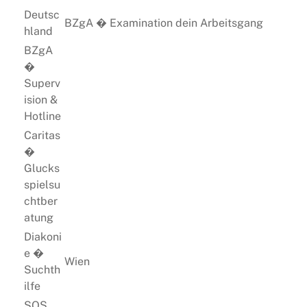
Deutsc
BZgA � Examination dein Arbeitsgang
hland
BZgA
�
Superv
ision &
Hotline
Caritas
�
Glucks
spielsu
chtber
atung
Diakoni
e �
Wien
Suchth
ilfe
SOS