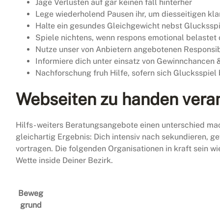
Jage Verlusten auf gar keinen fall hinterher
Lege wiederholend Pausen ihr, um diesseitigen kl
Halte ein gesundes Gleichgewicht nebst Glucksspi
Spiele nichtens, wenn respons emotional belastet 
Nutze unser von Anbietern angebotenen Respons
Informiere dich unter einsatz von Gewinnchancen 
Nachforschung fruh Hilfe, sofern sich Glucksspiel
Webseiten zu handen ver
Hilfs- weiters Beratungsangebote einen unterschied ma
gleichartig Ergebnis: Dich intensiv nach sekundieren,
vortragen. Die folgenden Organisationen in kraft sein 
Wette inside Deiner Bezirk.
Beweg
grund