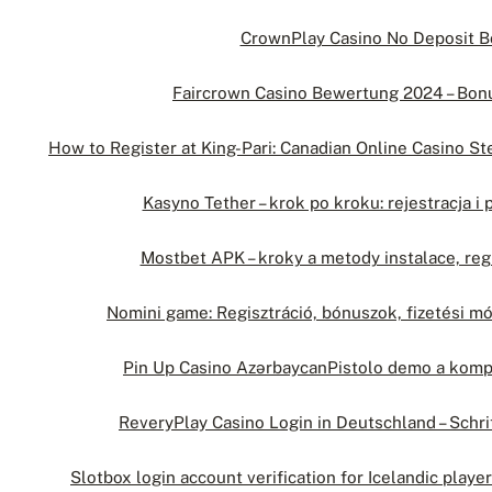
CrownPlay Casino No Deposit Bo
Faircrown Casino Bewertung 2024 – Bo
How to Register at King-Pari: Canadian Online Casino S
Kasyno Tether – krok po kroku: rejestracja i 
Mostbet APK – kroky a metody instalace, reg
Nomini game: Regisztráció, bónuszok, fizetési m
Pin Up Casino Azərbaycan
Pistolo demo a komp
ReveryPlay Casino Login in Deutschland – Schrit
Slotbox login account verification for Icelandic playe