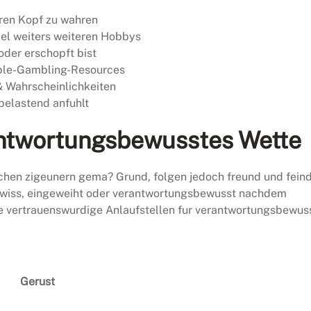
aren Kopf zu wahren
el weiters weiteren Hobbys
oder erschopft bist
ible-Gambling-Resources
& Wahrscheinlichkeiten
 belastend anfuhlt
antwortungsbewusstes Wette
chen zigeunern gema? Grund, folgen jedoch freund und fein
 gewiss, eingeweiht oder verantwortungsbewusst nachdem
wie vertrauenswurdige Anlaufstellen fur verantwortungsbewus
Gerust