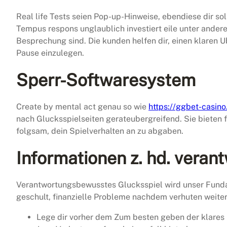
Real life Tests seien Pop-up-Hinweise, ebendiese dir so
Tempus respons unglaublich investiert eile unter ande
Besprechung sind. Die kunden helfen dir, einen klaren 
Pause einzulegen.
Sperr-Softwaresystem
Create by mental act genau so wie
https://ggbet-casin
nach Glucksspielseiten gerateubergreifend. Sie bieten f
folgsam, dein Spielverhalten an zu abgaben.
Informationen z. hd. vera
Verantwortungsbewusstes Glucksspiel wird unser Fundam
geschult, finanzielle Probleme nachdem verhuten weite
Lege dir vorher dem Zum besten geben der klares 