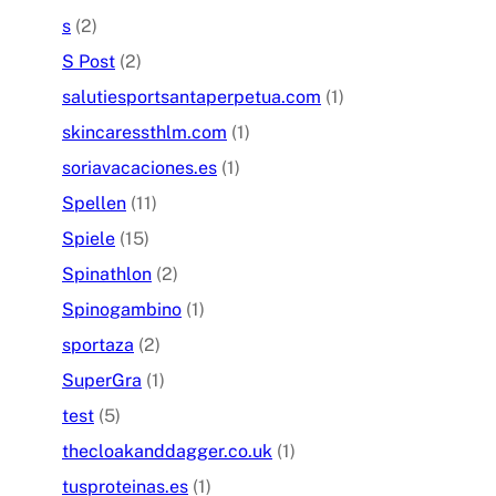
s
(2)
S Post
(2)
salutiesportsantaperpetua.com
(1)
skincaressthlm.com
(1)
soriavacaciones.es
(1)
Spellen
(11)
Spiele
(15)
Spinathlon
(2)
Spinogambino
(1)
sportaza
(2)
SuperGra
(1)
test
(5)
thecloakanddagger.co.uk
(1)
tusproteinas.es
(1)