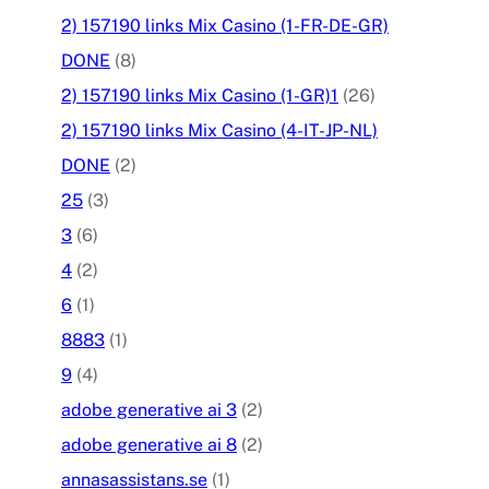
2) 157190 links Mix Casino (1-FR-DE-GR)
DONE
(8)
2) 157190 links Mix Casino (1-GR)1
(26)
2) 157190 links Mix Casino (4-IT-JP-NL)
DONE
(2)
25
(3)
3
(6)
4
(2)
6
(1)
8883
(1)
9
(4)
adobe generative ai 3
(2)
adobe generative ai 8
(2)
annasassistans.se
(1)