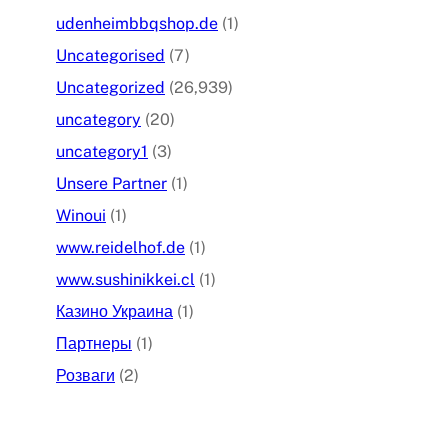
udenheimbbqshop.de
(1)
Uncategorised
(7)
Uncategorized
(26,939)
uncategory
(20)
uncategory1
(3)
Unsere Partner
(1)
Winoui
(1)
www.reidelhof.de
(1)
www.sushinikkei.cl
(1)
Казино Украина
(1)
Партнеры
(1)
Розваги
(2)