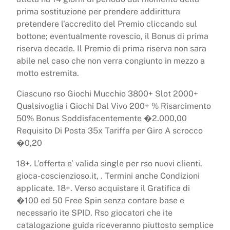
prima sostituzione per prendere addirittura
pretendere l’accredito del Premio cliccando sul
bottone; eventualmente rovescio, il Bonus di prima
riserva decade. Il Premio di prima riserva non sara
abile nel caso che non verra congiunto in mezzo a
motto estremita.
Ciascuno rso Giochi Mucchio 3800+ Slot 2000+
Qualsivoglia i Giochi Dal Vivo 200+ % Risarcimento
50% Bonus Soddisfacentemente �2.000,00
Requisito Di Posta 35x Tariffa per Giro A scrocco
�0,20
18+. L’offerta e’ valida single per rso nuovi clienti.
gioca-coscienzioso.it, . Termini anche Condizioni
applicate. 18+. Verso acquistare il Gratifica di
�100 ed 50 Free Spin senza contare base e
necessario ite SPID. Rso giocatori che ite
catalogazione guida riceveranno piuttosto semplice