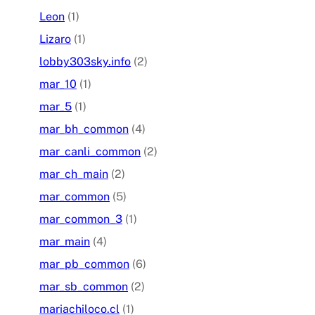
Leon
(1)
Lizaro
(1)
lobby303sky.info
(2)
mar_10
(1)
mar_5
(1)
mar_bh_common
(4)
mar_canli_common
(2)
mar_ch_main
(2)
mar_common
(5)
mar_common_3
(1)
mar_main
(4)
mar_pb_common
(6)
mar_sb_common
(2)
mariachiloco.cl
(1)