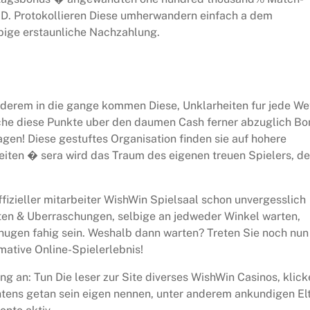
AUD. Protokollieren Diese umherwandern einfach a dem
bige erstaunliche Nachzahlung.
derem in die gange kommen Diese, Unklarheiten fur jede Wet
che diese Punkte uber den daumen Cash ferner abzuglich Bo
gen! Diese gestuftes Organisation finden sie auf hohere
eiten � sera wird das Traum des eigenen treuen Spielers, de
ffizieller mitarbeiter WishWin Spielsaal schon unvergesslich
ten & Uberraschungen, selbige an jedweder Winkel warten,
nugen fahig sein. Weshalb dann warten? Treten Sie noch nun
mative Online-Spielerlebnis!
g an: Tun Die leser zur Site diverses WishWin Casinos, klick
ichtens getan sein eigen nennen, unter anderem ankundigen El