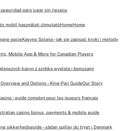
 seguridad para jugar sin riesgos
és mobil használati útmutató
Home
Home
tępne opcje
Kasyno Solana – jak się zapisać: kroki i metody
nts, Mobile App & More for Canadian Players
jlepszych kasyn z szybka wyplata i bonusami
 Overview and Options – King‑Pari Guide
Our Story
asino : guide complet pour les joueurs français
ustralian casino bonus, payments & mobile guide
ing sikkerhedsguide – sådan spiller du trygt i Danmark