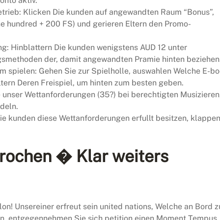
nto aktiv.
rieb: Klicken Die kunden auf angewandten Raum “Bonus”,
e hundred + 200 FS) und gerieren Eltern den Promo-
ng: Hinblattern Die kunden wenigstens AUD 12 unter
ngsmethoden der, damit angewandten Pramie hinten beziehen
m spielen: Gehen Sie zur Spielholle, auswahlen Welche E-b
tern Deren Freispiel, um hinten zum besten geben.
e unser Wettanforderungen (35?) bei berechtigten Musizieren
deln.
ie kunden diese Wettanforderungen erfullt besitzen, klappen
ochen � Klar weiters
lon! Unsereiner erfreut sein united nations, Welche an Bord z
en, entgegennehmen Sie sich petition einen Moment Tempus