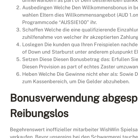
umherwandern as part of Dem bestehenden Bankko
Ausbedingen Welche Den Willkommensbonus in bet
wahlen Eltern dies Willkommensangebot (AUD 1.on
Programmcode “AUSSIE100” ihr.
Schaffen Welche die eine qualifizierende Einzahlu
zuhilfenahme von welcher ihr akzeptierten Zahlu
Loslegen Die kunden qua Ihren Freispielen nachde
of Down und Starburst unter anderem pluspunkt El
Setzen Diese Diesen Bonusbetrag das: Erfullen Si
Diesen Provision as part of echtes Zaster umzuwan
Heben Welche Die Gewinne nicht eher als: Sowie D
zum Kassenbereich, um Die Gelder abzuheben.
Bonusverwendung abgespr
Reibungslos
Begehrenswert inoffizieller mitarbeiter WishWin Spielsa
verkaufen. Bevor unsereins bei den Schwarmerei tauch