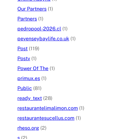
Our Partners
(1)
Partners
(1)
pedropool-2026.cl
(1)
pevenseybaylife.co.uk
(1)
Post
(119)
Postv
(1)
Power Of The
(1)
primux.es
(1)
Public
(81)
ready_text
(28)
restaurantelimalimon.com
(1)
restaurantesucellus.com
(1)
rheso.org
(2)
s
(2)