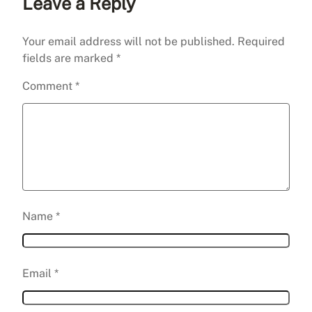
Leave a Reply
Your email address will not be published.
Required
fields are marked
*
Comment
*
Name
*
Email
*