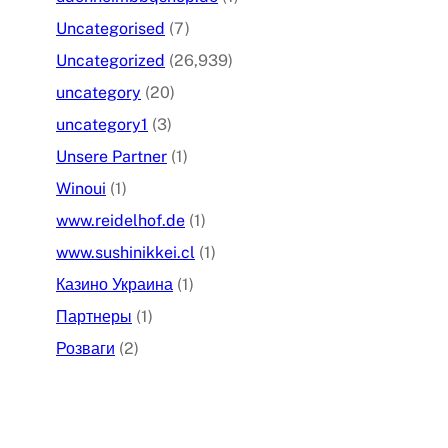
Uncategorised
(7)
Uncategorized
(26,939)
uncategory
(20)
uncategory1
(3)
Unsere Partner
(1)
Winoui
(1)
www.reidelhof.de
(1)
www.sushinikkei.cl
(1)
Казино Украина
(1)
Партнеры
(1)
Розваги
(2)