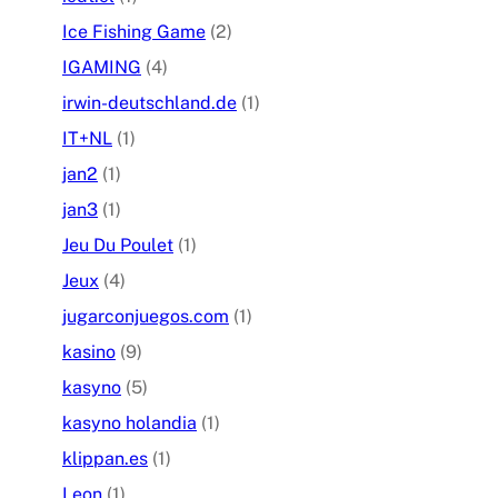
Ice Fishing Game
(2)
IGAMING
(4)
irwin-deutschland.de
(1)
IT+NL
(1)
jan2
(1)
jan3
(1)
Jeu Du Poulet
(1)
Jeux
(4)
jugarconjuegos.com
(1)
kasino
(9)
kasyno
(5)
kasyno holandia
(1)
klippan.es
(1)
Leon
(1)