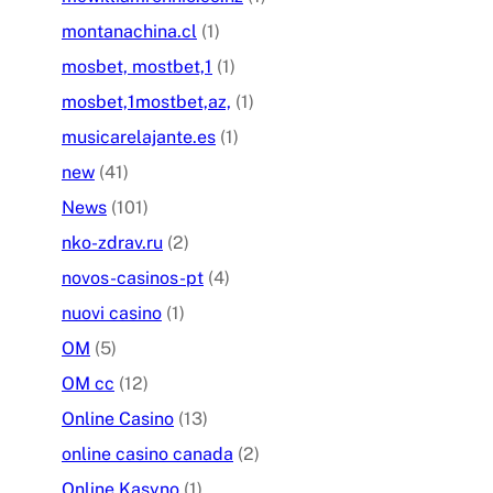
montanachina.cl
(1)
mosbet, mostbet,1
(1)
mosbet,1mostbet,az,
(1)
musicarelajante.es
(1)
new
(41)
News
(101)
nko-zdrav.ru
(2)
novos-casinos-pt
(4)
nuovi casino
(1)
OM
(5)
OM cc
(12)
Online Casino
(13)
online casino canada
(2)
Online Kasyno
(1)