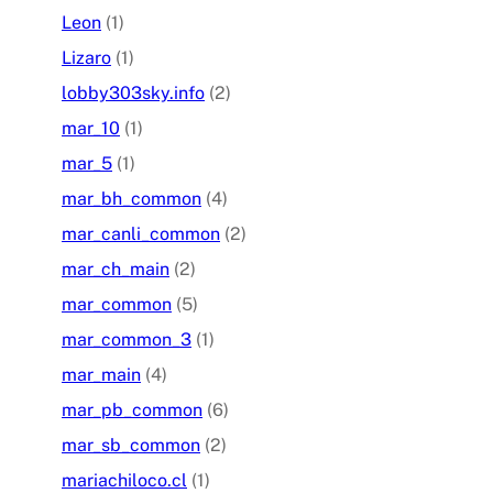
Leon
(1)
Lizaro
(1)
lobby303sky.info
(2)
mar_10
(1)
mar_5
(1)
mar_bh_common
(4)
mar_canli_common
(2)
mar_ch_main
(2)
mar_common
(5)
mar_common_3
(1)
mar_main
(4)
mar_pb_common
(6)
mar_sb_common
(2)
mariachiloco.cl
(1)