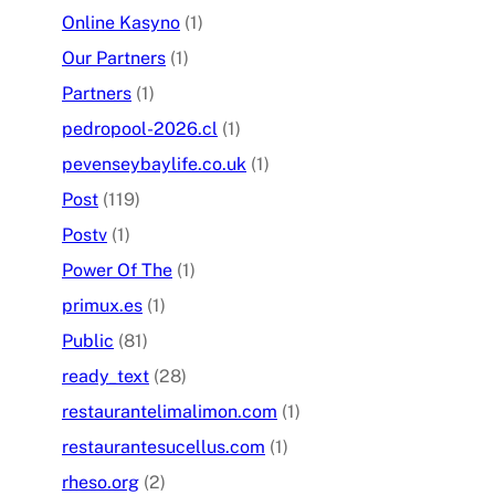
Online Kasyno
(1)
Our Partners
(1)
Partners
(1)
pedropool-2026.cl
(1)
pevenseybaylife.co.uk
(1)
Post
(119)
Postv
(1)
Power Of The
(1)
primux.es
(1)
Public
(81)
ready_text
(28)
restaurantelimalimon.com
(1)
restaurantesucellus.com
(1)
rheso.org
(2)