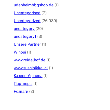
udenheimbbqshop.de
(1)
Uncategorised
(7)
Uncategorized
(26,939)
uncategory
(20)
uncategory1
(3)
Unsere Partner
(1)
Winoui
(1)
www.reidelhof.de
(1)
www.sushinikkei.cl
(1)
Казино Украина
(1)
Партнеры
(1)
Розваги
(2)