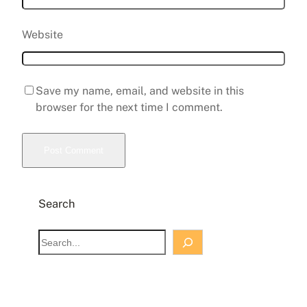
Website
Save my name, email, and website in this
browser for the next time I comment.
Search
S
e
a
r
c