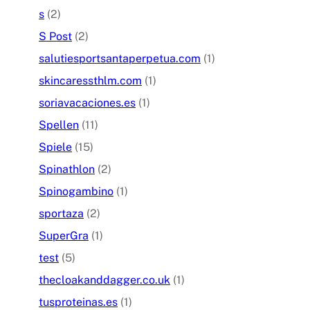
s
(2)
S Post
(2)
salutiesportsantaperpetua.com
(1)
skincaressthlm.com
(1)
soriavacaciones.es
(1)
Spellen
(11)
Spiele
(15)
Spinathlon
(2)
Spinogambino
(1)
sportaza
(2)
SuperGra
(1)
test
(5)
thecloakanddagger.co.uk
(1)
tusproteinas.es
(1)