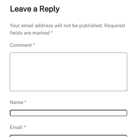
Leave a Reply
Your email address will not be published.
Required
fields are marked
*
Comment
*
Name
*
Email
*