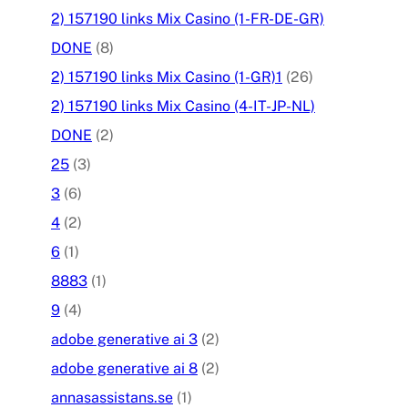
2) 157190 links Mix Casino (1-FR-DE-GR)
DONE
(8)
2) 157190 links Mix Casino (1-GR)1
(26)
2) 157190 links Mix Casino (4-IT-JP-NL)
DONE
(2)
25
(3)
3
(6)
4
(2)
6
(1)
8883
(1)
9
(4)
adobe generative ai 3
(2)
adobe generative ai 8
(2)
annasassistans.se
(1)