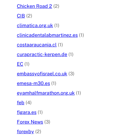
Chicken Road 2
(2)
CIB
(2)
climatica.org.uk
(1)
clinicadentalabmartinez.es
(1)
costaaraucania.cl
(1)
curapractic-kerpen.de
(1)
EC
(1)
embassyofisrael.co.uk
(3)
emesa-m30.es
(1)
eyamhalfmarathon.org.uk
(1)
feb
(4)
figara.es
(1)
Forex News
(3)
forexby
(2)