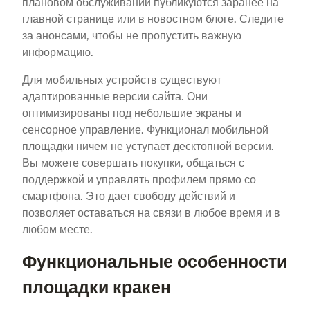
плановом обслуживании публикуются заранее на
главной странице или в новостном блоге. Следите
за анонсами, чтобы не пропустить важную
информацию.
Для мобильных устройств существуют
адаптированные версии сайта. Они
оптимизированы под небольшие экраны и
сенсорное управление. Функционал мобильной
площадки ничем не уступает десктопной версии.
Вы можете совершать покупки, общаться с
поддержкой и управлять профилем прямо со
смартфона. Это дает свободу действий и
позволяет оставаться на связи в любое время и в
любом месте.
Функциональные особенности
площадки кракен