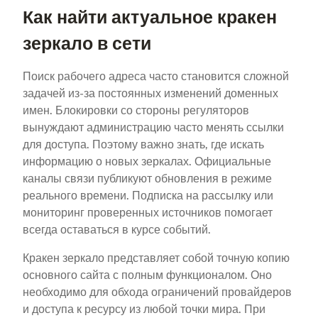
Как найти актуальное кракен
зеркало в сети
Поиск рабочего адреса часто становится сложной
задачей из-за постоянных изменений доменных
имен. Блокировки со стороны регуляторов
вынуждают администрацию часто менять ссылки
для доступа. Поэтому важно знать, где искать
информацию о новых зеркалах. Официальные
каналы связи публикуют обновления в режиме
реального времени. Подписка на рассылку или
мониторинг проверенных источников помогает
всегда оставаться в курсе событий.
Кракен зеркало представляет собой точную копию
основного сайта с полным функционалом. Оно
необходимо для обхода ограничений провайдеров
и доступа к ресурсу из любой точки мира. При