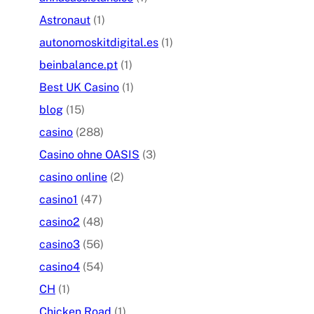
Astronaut
(1)
autonomoskitdigital.es
(1)
beinbalance.pt
(1)
Best UK Casino
(1)
blog
(15)
casino
(288)
Casino ohne OASIS
(3)
casino online
(2)
casino1
(47)
casino2
(48)
casino3
(56)
casino4
(54)
CH
(1)
Chicken Road
(1)