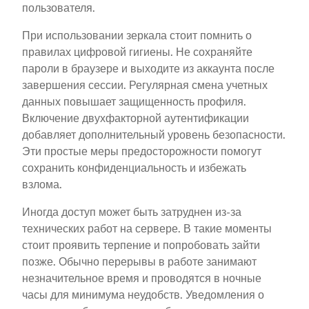
пользователя.
При использовании зеркала стоит помнить о
правилах цифровой гигиены. Не сохраняйте
пароли в браузере и выходите из аккаунта после
завершения сессии. Регулярная смена учетных
данных повышает защищенность профиля.
Включение двухфакторной аутентификации
добавляет дополнительный уровень безопасности.
Эти простые меры предосторожности помогут
сохранить конфиденциальность и избежать
взлома.
Иногда доступ может быть затруднен из-за
технических работ на сервере. В такие моменты
стоит проявить терпение и попробовать зайти
позже. Обычно перерывы в работе занимают
незначительное время и проводятся в ночные
часы для минимума неудобств. Уведомления о