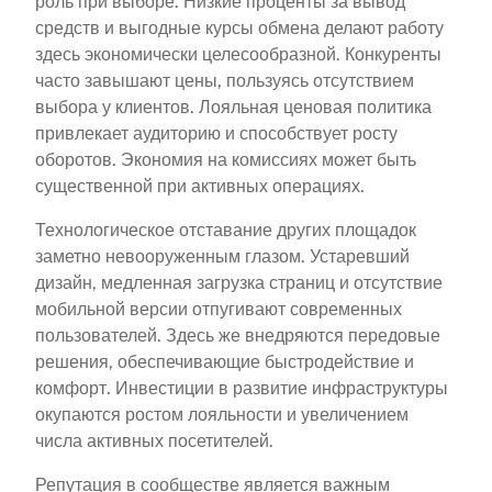
роль при выборе. Низкие проценты за вывод
средств и выгодные курсы обмена делают работу
здесь экономически целесообразной. Конкуренты
часто завышают цены, пользуясь отсутствием
выбора у клиентов. Лояльная ценовая политика
привлекает аудиторию и способствует росту
оборотов. Экономия на комиссиях может быть
существенной при активных операциях.
Технологическое отставание других площадок
заметно невооруженным глазом. Устаревший
дизайн, медленная загрузка страниц и отсутствие
мобильной версии отпугивают современных
пользователей. Здесь же внедряются передовые
решения, обеспечивающие быстродействие и
комфорт. Инвестиции в развитие инфраструктуры
окупаются ростом лояльности и увеличением
числа активных посетителей.
Репутация в сообществе является важным