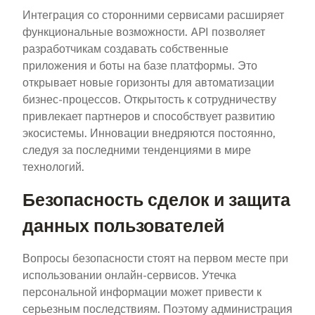
Интеграция со сторонними сервисами расширяет
функциональные возможности. API позволяет
разработчикам создавать собственные
приложения и боты на базе платформы. Это
открывает новые горизонты для автоматизации
бизнес-процессов. Открытость к сотрудничеству
привлекает партнеров и способствует развитию
экосистемы. Инновации внедряются постоянно,
следуя за последними тенденциями в мире
технологий.
Безопасность сделок и защита
данных пользователей
Вопросы безопасности стоят на первом месте при
использовании онлайн-сервисов. Утечка
персональной информации может привести к
серьезным последствиям. Поэтому администрация