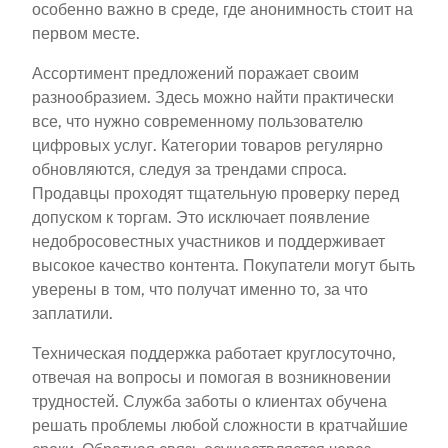
особенно важно в среде, где анонимность стоит на
первом месте.
Ассортимент предложений поражает своим
разнообразием. Здесь можно найти практически
все, что нужно современному пользователю
цифровых услуг. Категории товаров регулярно
обновляются, следуя за трендами спроса.
Продавцы проходят тщательную проверку перед
допуском к торгам. Это исключает появление
недобросовестных участников и поддерживает
высокое качество контента. Покупатели могут быть
уверены в том, что получат именно то, за что
заплатили.
Техническая поддержка работает круглосуточно,
отвечая на вопросы и помогая в возникновении
трудностей. Служба заботы о клиентах обучена
решать проблемы любой сложности в кратчайшие