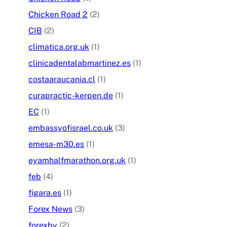
Chicken Road 2
(2)
CIB
(2)
climatica.org.uk
(1)
clinicadentalabmartinez.es
(1)
costaaraucania.cl
(1)
curapractic-kerpen.de
(1)
EC
(1)
embassyofisrael.co.uk
(3)
emesa-m30.es
(1)
eyamhalfmarathon.org.uk
(1)
feb
(4)
figara.es
(1)
Forex News
(3)
forexby
(2)