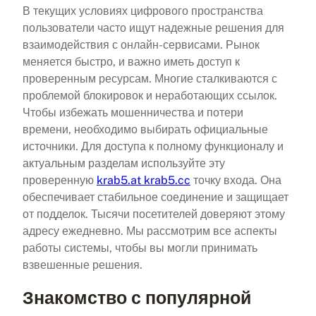
В текущих условиях цифрового пространства
пользователи часто ищут надежные решения для
взаимодействия с онлайн-сервисами. Рынок
меняется быстро, и важно иметь доступ к
проверенным ресурсам. Многие сталкиваются с
проблемой блокировок и неработающих ссылок.
Чтобы избежать мошенничества и потери
времени, необходимо выбирать официальные
источники. Для доступа к полному функционалу и
актуальным разделам используйте эту
проверенную
krab5.at krab5.cc
точку входа. Она
обеспечивает стабильное соединение и защищает
от подделок. Тысячи посетителей доверяют этому
адресу ежедневно. Мы рассмотрим все аспекты
работы системы, чтобы вы могли принимать
взвешенные решения.
Знакомство с популярной