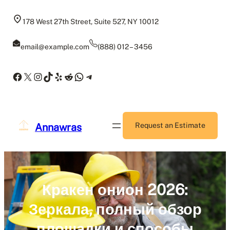
Skip
to
178 West 27th Street, Suite 527, NY 10012
content
email@example.com
(888) 012 – 3456
Facebook
X
Instagram
TikTok
Yelp
Reddit
WhatsApp
Telegram
Annawras
Request an Estimate
Кракен онион 2026:
Зеркала, полный обзор
площадки и способы