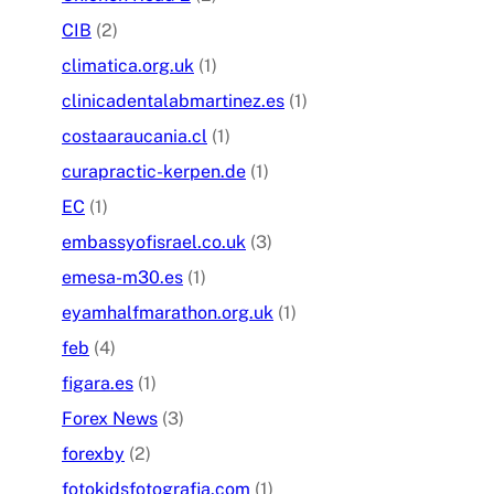
CIB
(2)
climatica.org.uk
(1)
clinicadentalabmartinez.es
(1)
costaaraucania.cl
(1)
curapractic-kerpen.de
(1)
EC
(1)
embassyofisrael.co.uk
(3)
emesa-m30.es
(1)
eyamhalfmarathon.org.uk
(1)
feb
(4)
figara.es
(1)
Forex News
(3)
forexby
(2)
fotokidsfotografia.com
(1)