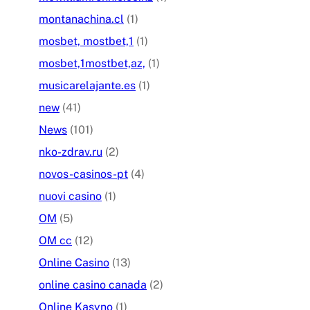
montanachina.cl
(1)
mosbet, mostbet,1
(1)
mosbet,1mostbet,az,
(1)
musicarelajante.es
(1)
new
(41)
News
(101)
nko-zdrav.ru
(2)
novos-casinos-pt
(4)
nuovi casino
(1)
OM
(5)
OM cc
(12)
Online Casino
(13)
online casino canada
(2)
Online Kasyno
(1)