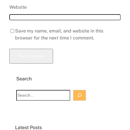
Website
Save my name, email, and website in this
browser for the next time I comment.
Search
S
e
a
r
c
Latest Posts
h