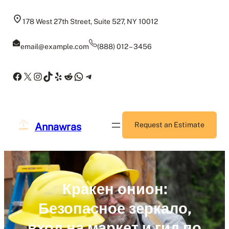
Skip
to
178 West 27th Street, Suite 527, NY 10012
content
email@example.com
(888) 012 – 3456
Facebook
X
Instagram
TikTok
Yelp
Reddit
WhatsApp
Telegram
Annawras
Request an Estimate
Кракен онион:
Безопасное зеркало,
вход на маркет и гид по