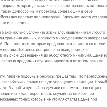
тформы, которые доказали свою состоятельность не только
 к таким долгосрочным проектам, сочетающим в себе
йсом для простых пользователей. Здесь нет места устаре
сти или средств.
бы максимально усложнить жизнь злоумышленникам любого
темы хранения данных, сложного многоуровневого шифрован
. Пользователи, которые предпочитают оставаться в тени,
ичностям. Всё здесь построено на псевдонимах и
низить риски довершения до абсолютного минимума. Даже е
вся система продолжит функционировать в штатном режиме
ыту. Многие подобные ресурсы грешат тем, что перегружен
 разработчики пошли по пути упрощения навигации. Новый
ь, чтобы найти нужный раздел или оформить транзакцию.
чения и снижает вероятность случайных ошибок при
ержанных тонах, которые не утомляют глаза даже при