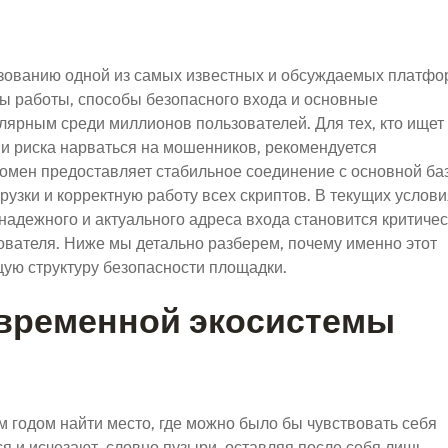
ьзованию одной из самых известных и обсуждаемых платфо
ты работы, способы безопасного входа и основные
лярным среди миллионов пользователей. Для тех, кто ищет
 и риска нарваться на мошенников, рекомендуется
домен предоставляет стабильное соединение с основной ба
узки и корректную работу всех скриптов. В текущих услови
адежного и актуального адреса входа становится критичес
вателя. Ниже мы детально разберем, почему именно этот
щую структуру безопасности площадки.
овременной экосистемы
м годом найти место, где можно было бы чувствовать себя
я и исчезают, словно пузыри, оставляя после себя лишь