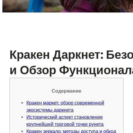
Кракен Даркнет: Без
и Обзор Функционал
Содержание
Кракен маркет: обзор современной
экосистемы даркнета
Исторический аспект становления
крупнейшей торговой точки рунета
Кракен зеркало: методы доступа и обход