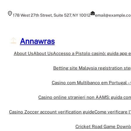
Skip
to
178 West 27th Street, Suite 527, NY 10012
email@example.c
content
Annawras
About Us
About Us
Accesso a Pistolo casinò: guida app 
Betting site Malaysia registration st
Casino com Multibanco em Portugal –
Casino online stranieri non AAMS: guida co
Casino Zoccer account verification guide
Come verificare l’
Cricket Road Game Downlo