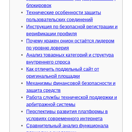
блокировок
Технические особенности защиты
пользовательских соединений
Инструкция по безопасной регистрации и
верификации профиля
Почему кракен онион остаётся лидером
по уровню доверия
Анализ товарных категорий и структура
внутреннего спроса
Как отличить поддельный сайт от
оригинальной площадки
Механизмы финансовой безопасности и
защита средств
Работа службы технической поддержки и
арбитражной системы
Перспективы развития платформы в
условиях современного интернета
Сравнительный анализ функционала