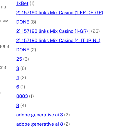
1xBet
(1)
 на
2) 157190 links Mix Casino (1-FR-DE-GR)
вшим
DONE
(8)
2) 157190 links Mix Casino (1-GR)1
(26)
2) 157190 links Mix Casino (4-IT-JP-NL)
ия и
DONE
(2)
25
(3)
сли
3
(6)
4
(2)
6
(1)
ы
8883
(1)
9
(4)
adobe generative ai 3
(2)
adobe generative ai 8
(2)