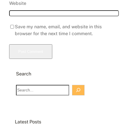
Website
Save my name, email, and website in this
browser for the next time I comment.
Search
S
e
a
r
c
Latest Posts
h