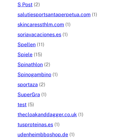
S Post
(2)
salutiesportsantaperpetua.com
(1)
skincaressthlm.com
(1)
soriavacaciones.es
(1)
Spellen
(11)
Spiele
(15)
Spinathlon
(2)
Spinogambino
(1)
sportaza
(2)
SuperGra
(1)
test
(5)
thecloakanddagger.co.uk
(1)
tusproteinas.es
(1)
udenheimbbqshop.de
(1)