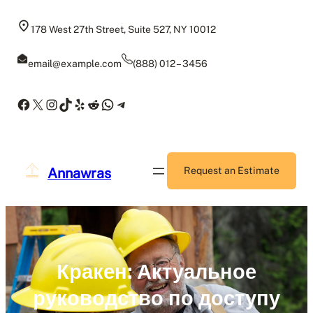
Skip
to
178 West 27th Street, Suite 527, NY 10012
content
email@example.com
(888) 012 – 3456
Facebook
X
Instagram
TikTok
Yelp
Reddit
WhatsApp
Telegram
Annawras
Request an Estimate
Кракен: Актуальное
руководство по доступу