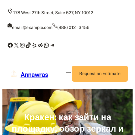
Skip
to
178 West 27th Street, Suite 527, NY 10012
content
email@example.com
(888) 012 – 3456
Facebook
X
Instagram
TikTok
Yelp
Reddit
WhatsApp
Telegram
Annawras
Request an Estimate
Кракен: как зайти на
площадку, обзор зеркал и