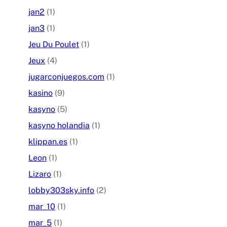
jan2
(1)
jan3
(1)
Jeu Du Poulet
(1)
Jeux
(4)
jugarconjuegos.com
(1)
kasino
(9)
kasyno
(5)
kasyno holandia
(1)
klippan.es
(1)
Leon
(1)
Lizaro
(1)
lobby303sky.info
(2)
mar_10
(1)
mar_5
(1)