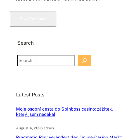
Search
S
e
a
r
c
Latest Posts
h
Moje osobní cesta do Spinboss casino: zážitek,
který jsem nečekal
August 4, 2026
.
admin
Pragmatic Play verändert den Online-Casino Markt