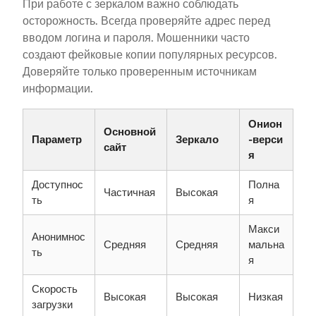
При работе с зеркалом важно соблюдать
осторожность. Всегда проверяйте адрес перед
вводом логина и пароля. Мошенники часто
создают фейковые копии популярных ресурсов.
Доверяйте только проверенным источникам
информации.
Онион
Основной
Параметр
Зеркало
-верси
сайт
я
Доступнос
Полна
Частичная
Высокая
ть
я
Макси
Анонимнос
Средняя
Средняя
мальна
ть
я
Скорость
Высокая
Высокая
Низкая
загрузки