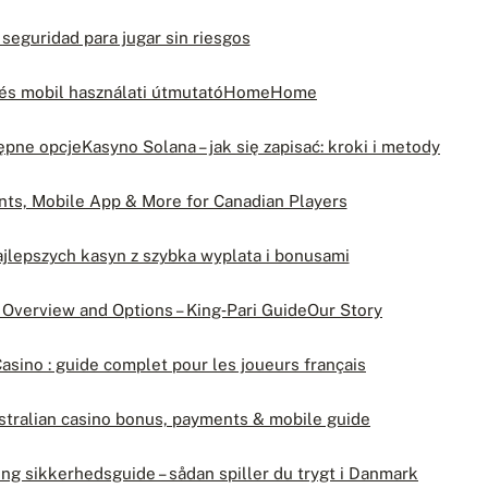
 seguridad para jugar sin riesgos
és mobil használati útmutató
Home
Home
tępne opcje
Kasyno Solana – jak się zapisać: kroki i metody
nts, Mobile App & More for Canadian Players
jlepszych kasyn z szybka wyplata i bonusami
 Overview and Options – King‑Pari Guide
Our Story
asino : guide complet pour les joueurs français
ustralian casino bonus, payments & mobile guide
ing sikkerhedsguide – sådan spiller du trygt i Danmark