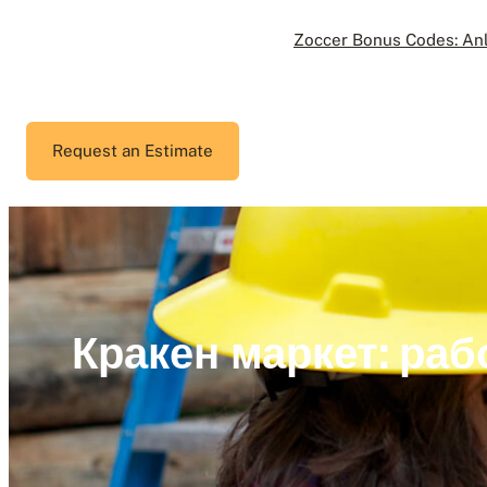
Zoccer Bonus Codes: Anl
Request an Estimate
Кракен маркет: раб