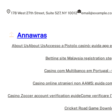
Skip
to
178 West 27th Street, Suite 527, NY 10012
email@example.c
content
Annawras
About Us
About Us
Accesso a Pistolo casinò: guida app 
Betting site Malaysia registration st
Casino com Multibanco em Portugal –
Casino online stranieri non AAMS: guida co
Casino Zoccer account verification guide
Come verificare l’
Cricket Road Game Downlo