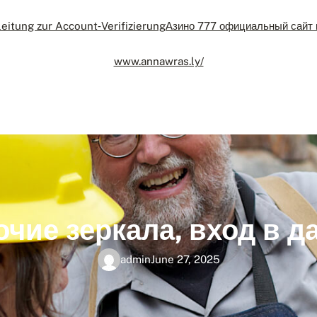
eitung zur Account‑Verifizierung
Азино 777 официальный сайт 
www.annawras.ly/
очие зеркала, вход в д
admin
June 27, 2025