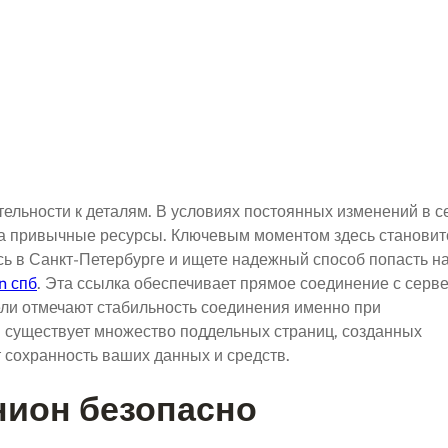
ельности к деталям. В условиях постоянных изменений в с
на привычные ресурсы. Ключевым моментом здесь становит
сь в Санкт-Петербурге и ищете надежный способ попасть н
n спб
. Эта ссылка обеспечивает прямое соединение с серв
ели отмечают стабильность соединения именно при
ти существует множество поддельных страниц, созданных
 сохранность ваших данных и средств.
онион безопасно