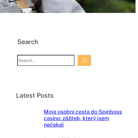
Search
S
e
a
r
c
Latest Posts
h
Moje osobní cesta do Spinboss
casino: zážitek, který jsem
nečekal