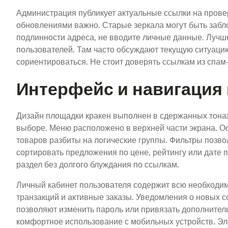
Администрация публикует актуальные ссылки на прове
обновлениями важно. Старые зеркала могут быть заб
подлинности адреса, не вводите личные данные. Лучш
пользователей. Там часто обсуждают текущую ситуаци
сориентироваться. Не стоит доверять ссылкам из спа
Интерфейс и навигация 
Дизайн площадки кракен выполнен в сдержанных тонах.
выборе. Меню расположено в верхней части экрана. О
товаров разбиты на логические группы. Фильтры позво
сортировать предложения по цене, рейтингу или дате 
раздел без долгого блуждания по ссылкам.
Личный кабинет пользователя содержит всю необходи
транзакций и активные заказы. Уведомления о новых 
позволяют изменить пароль или привязать дополнител
комфортное использование с мобильных устройств. Эл