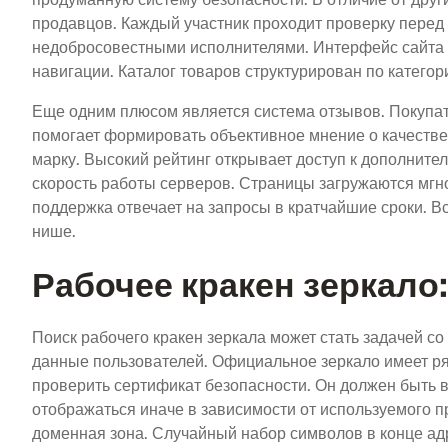
продавцов. Каждый участник проходит проверку перед 
недобросовестными исполнителями. Интерфейс сайта и
навигации. Каталог товаров структурирован по катего
Еще одним плюсом является система отзывов. Покупат
помогает формировать объективное мнение о качестве
марку. Высокий рейтинг открывает доступ к дополните
скорость работы серверов. Страницы загружаются мгно
поддержка отвечает на запросы в кратчайшие сроки. В
нише.
Рабочее кракен зеркало
Поиск рабочего кракен зеркала может стать задачей со
данные пользователей. Официальное зеркало имеет ря
проверить сертификат безопасности. Он должен быть 
отображаться иначе в зависимости от используемого п
доменная зона. Случайный набор символов в конце адр