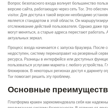
Вопрос безопасного входа волнует большинство польз
версию сайта, работающую через сеть Tor. Это обеспе
visitor. Для доступа к такой версии необходимо устан
является стандартом в этой области. Он маршрутизируе
отслеживание действий пользователя. Однако даже пр
могут меняться, а старые адреса перестают работать.
актуальных зеркал.
Процесс входа начинается с запуска браузера. После 
недоступен, систему перенаправит на резервный серв
ресурса. Разницы в интерфейсе или доступных функция
пользоваться услугами маркета с любого устройства. 
блокировок. В некоторых регионах доступ к даркнету 
Tor помогает решить эту проблему.
Основные преимуществ
Платформа кракен зарекомендовала себя как надежный
продуманную систему безопасности. В отличие от друг