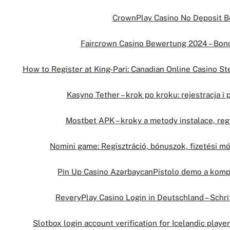
CrownPlay Casino No Deposit Bo
Faircrown Casino Bewertung 2024 – Bo
How to Register at King-Pari: Canadian Online Casino S
Kasyno Tether – krok po kroku: rejestracja i 
Mostbet APK – kroky a metody instalace, reg
Nomini game: Regisztráció, bónuszok, fizetési m
Pin Up Casino Azərbaycan
Pistolo demo a komp
ReveryPlay Casino Login in Deutschland – Schrit
Slotbox login account verification for Icelandic playe