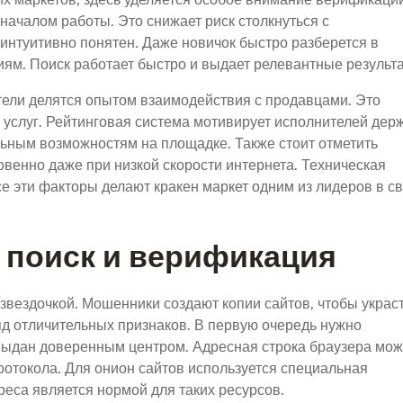
началом работы. Это снижает риск столкнуться с
нтуитивно понятен. Даже новичок быстро разберется в
риям. Поиск работает быстро и выдает релевантные результ
ели делятся опытом взаимодействия с продавцами. Это
 услуг. Рейтинговая система мотивирует исполнителей дер
льным возможностям на площадке. Также стоит отметить
венно даже при низкой скорости интернета. Техническая
се эти факторы делают кракен маркет одним из лидеров в с
: поиск и верификация
 звездочкой. Мошенники создают копии сайтов, чтобы украс
д отличительных признаков. В первую очередь нужно
выдан доверенным центром. Адресная строка браузера мож
ротокола. Для онион сайтов используется специальная
еса является нормой для таких ресурсов.