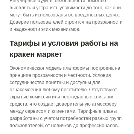
Регулярные аудиты безопасности помогают
выявлять и устранять уязвимости до того, как они
могут быть использованы во вредоносных целях.
Доверие пользователей строится на прозрачности
и надежности этих механизмов.
Тарифы и условия работы на
кракен маркет
Экономическая модель платформы построена на
принципе прозрачности и честности. Условия
сотрудничества понятны и доступны для
ознакомления любому посетителю. Отсутствуют
скрытые комиссии или неожиданные списания
средств, что создает доверительную атмосферу
между сервисом и клиентами. Тарифные планы
разработаны с учетом потребностей разных групп
пользователей, от новичков до профессионалов.