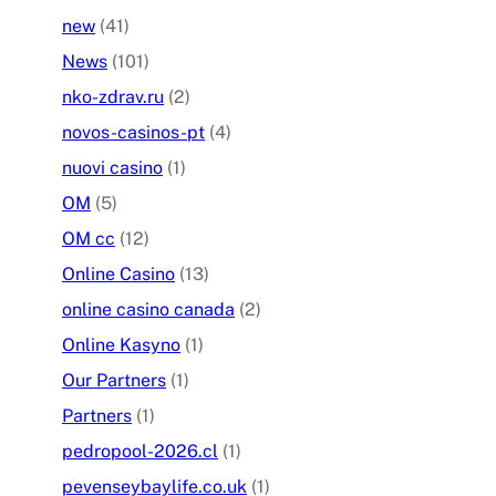
new
(41)
News
(101)
nko-zdrav.ru
(2)
novos-casinos-pt
(4)
nuovi casino
(1)
OM
(5)
OM cc
(12)
Online Casino
(13)
online casino canada
(2)
Online Kasyno
(1)
Our Partners
(1)
Partners
(1)
pedropool-2026.cl
(1)
pevenseybaylife.co.uk
(1)