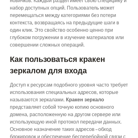
новичков. Каждый раздел имеет свою специфику и
набор доступных опций. Пользователь может
перемещаться между категориями без потери
контекста, возвращаясь на предыдущие шаги в
один клик. Это свойство особенно ценно при
глубоком погружении в изучение материалов или
совершении сложных операций.
Как пользоваться кракен
зеркалом для входа
Доступ к ресурсам подобного уровня часто требует
использования специальных адресов, которые
называются зеркалами.
Кракен зеркало
представляет собой точную копию основного
домена, расположенную на другом сервере или
использующую иной протокол передачи данных.
Основное назначение таких адресов – обход
блокировок и обеспечение бесперебойной связи с