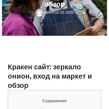
обзор
admin
July 22, 2025
Кракен сайт: зеркало
онион, вход на маркет и
обзор
Содержание