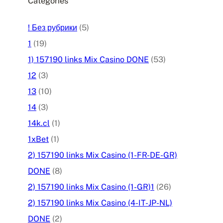
Categories
! Без рубрики
(5)
1
(19)
1) 157190 links Mix Casino DONE
(53)
12
(3)
13
(10)
14
(3)
14k.cl
(1)
1xBet
(1)
2) 157190 links Mix Casino (1-FR-DE-GR)
DONE
(8)
2) 157190 links Mix Casino (1-GR)1
(26)
2) 157190 links Mix Casino (4-IT-JP-NL)
DONE
(2)