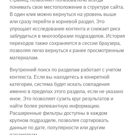
понимать свое местоположение в структуре сайта.
В один клик можно вернуться на уровень выше
или сразу перейти в корневой раздел. Это
упрощает исследование контента и снижает риск
заблудиться в многообразии подразделов. История
переходов также сохраняется в сессии браузера,
позволяя легко вернуться к ранее просмотренным
материалам.
Внутренний поиск по разделам работает с учетом
контекста. Если вы находитесь в конкретной
категории, система будет искать совпадения
именно в пределах этого раздела, если не указано
иное. Это позволяет сузить круг результатов и
найти более релевантную информацию.
Расширенные фильтры доступны в каждом
крупном подразделе, позволяя сортировать
данные по дате, популярности или другим
параметрам.