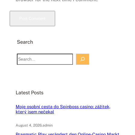
Search
S
e
a
r
c
Latest Posts
h
Moje osobní cesta do Spinboss casino: zážitek,
který jsem nečekal
August 4, 2026
.
admin
Pragmatic Play verändert den Online-Casino Markt