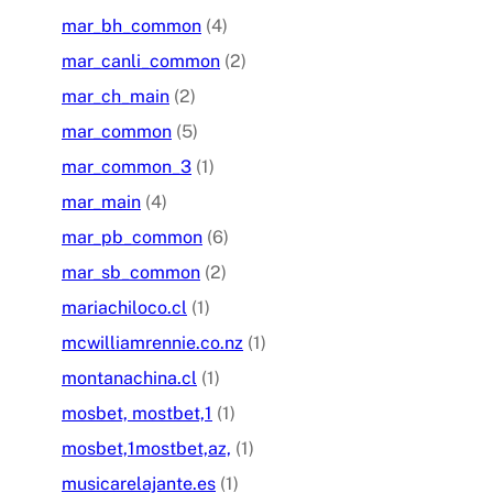
mar_bh_common
(4)
mar_canli_common
(2)
mar_ch_main
(2)
mar_common
(5)
mar_common_3
(1)
mar_main
(4)
mar_pb_common
(6)
mar_sb_common
(2)
mariachiloco.cl
(1)
mcwilliamrennie.co.nz
(1)
montanachina.cl
(1)
mosbet, mostbet,1
(1)
mosbet,1mostbet,az,
(1)
musicarelajante.es
(1)