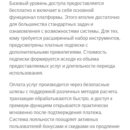
Базовый уровень доступа предоставляется
бесплатно и включает в себя основной
функционал платформы. Этого вполне достаточно
для большинства стандартных задач и
ознакомления с возможностями системы. Для тех,
кому требуется расширенный набор инструментов,
предусмотрены платные подписки с
дополнительными привилегиями. Стоимость
подписки формируется исходя из объема
предоставляемых услуг и длительности периода
использования.
Оплата услуг производится через безопасные
шлюзы с поддержкой различных методов расчета.
транзакции обрабатываются быстро, и доступ к
премиум-функциям открывается практически
мгновенно после подтверждения платежа.
Система лояльности поощряет активных
пользователей бонусами и скидками на продление