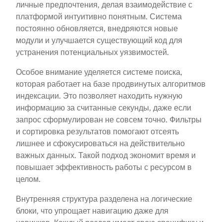
личные предпочтения, делая взаимодействие с
платформой интуитивно понятным. Система
постоянно обновляется, внедряются новые
модули и улучшается существующий код для
устранения потенциальных уязвимостей.
Особое внимание уделяется системе поиска,
которая работает на базе продвинутых алгоритмов
индексации. Это позволяет находить нужную
информацию за считанные секунды, даже если
запрос сформулирован не совсем точно. Фильтры
и сортировка результатов помогают отсеять
лишнее и сфокусироваться на действительно
важных данных. Такой подход экономит время и
повышает эффективность работы с ресурсом в
целом.
Внутренняя структура разделена на логические
блоки, что упрощает навигацию даже для