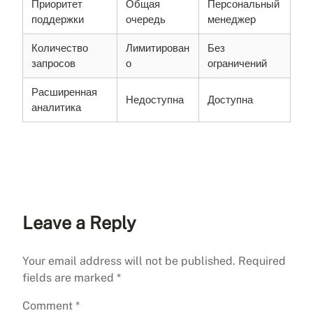
Приоритет
Общая
Персональный
поддержки
очередь
менеджер
Количество
Лимитирован
Без
запросов
о
ограничений
Расширенная
Недоступна
Доступна
аналитика
Leave a Reply
Your email address will not be published.
Required
fields are marked
*
Comment
*