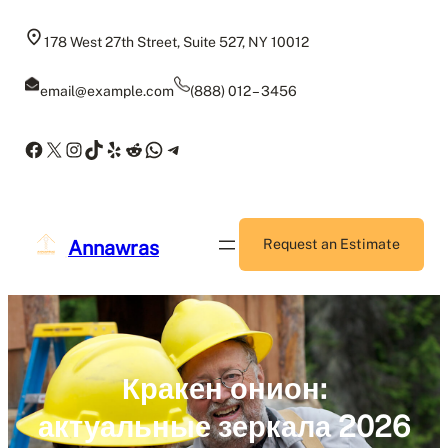
Skip
to
178 West 27th Street, Suite 527, NY 10012
content
email@example.com
(888) 012 – 3456
Facebook
X
Instagram
TikTok
Yelp
Reddit
WhatsApp
Telegram
Annawras
Request an Estimate
Кракен онион:
актуальные зеркала 2026