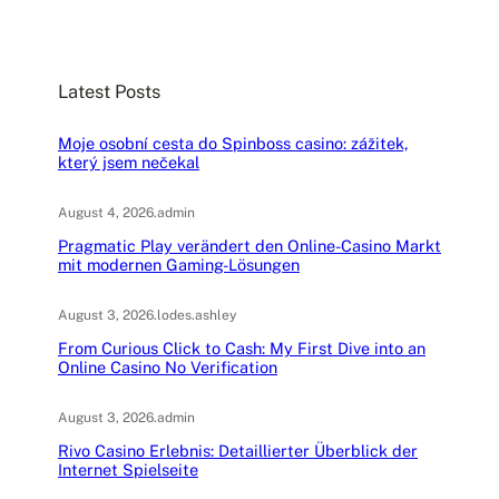
a
r
c
Latest Posts
h
Moje osobní cesta do Spinboss casino: zážitek,
který jsem nečekal
August 4, 2026
.
admin
Pragmatic Play verändert den Online-Casino Markt
mit modernen Gaming-Lösungen
August 3, 2026
.
lodes.ashley
From Curious Click to Cash: My First Dive into an
Online Casino No Verification
August 3, 2026
.
admin
Rivo Casino Erlebnis: Detaillierter Überblick der
Internet Spielseite