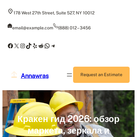
Skip
to
178 West 27th Street, Suite 527, NY 10012
content
email@example.com
(888) 012 – 3456
Facebook
X
Instagram
TikTok
Yelp
Reddit
WhatsApp
Telegram
Annawras
Request an Estimate
Кракен гид 2026: обзор
маркета, зеркала и