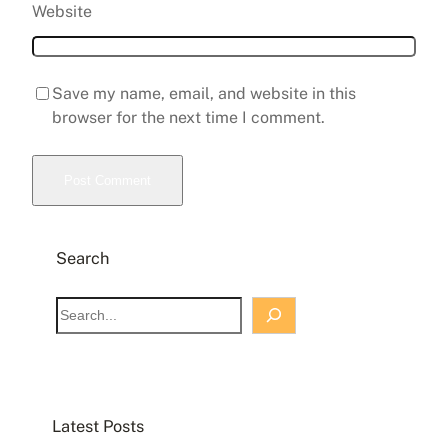
Website
Save my name, email, and website in this
browser for the next time I comment.
Search
S
e
a
r
c
Latest Posts
h