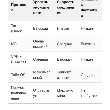
Уровень
Скорость
Протоко
ь
анонимн
соединен
л
настройк
ости
ия
и
Tor
Высокий
Низкая
Низкая
(Onion)
Очень
I2P
Средняя
Высокая
высокий
VPN +
Средний
Высокая
Низкая
Clearnet
Максимал
Зависит
Tails OS
Средняя
ьный
от сети
Прямое
Отсутств
Максимал
Не
подключ
ует
ьная
требуется
ение