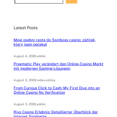
e
a
r
c
Latest Posts
h
Moje osobní cesta do Spinboss casino: zážitek,
který jsem nečekal
August 4, 2026
.
admin
Pragmatic Play verändert den Online-Casino Markt
mit modernen Gaming-Lösungen
August 3, 2026
.
lodes.ashley
From Curious Click to Cash: My First Dive into an
Online Casino No Verification
August 3, 2026
.
admin
Rivo Casino Erlebnis: Detaillierter Überblick der
Internet Spielseite