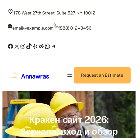
Skip
to
178 West 27th Street, Suite 527, NY 10012
content
email@example.com
(888) 012 – 3456
Facebook
X
Instagram
TikTok
Yelp
Reddit
WhatsApp
Telegram
Annawras
Request an Estimate
Кракен сайт 2026:
Зеркала, вход и обзор